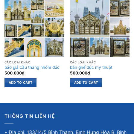
CÁC LOẠI KHÁC
CÁC LOẠI KHÁC
báo giá cầu thang nhôm đúc
bàn ghế đúc mỹ thuật
500.000
₫
500.000
₫
ADD TO CART
ADD TO CART
THÔNG TIN LIÊN HỆ
» Địa chỉ: 133/14/5 Bình Thành, Bình Hưng Hòa B, Bình