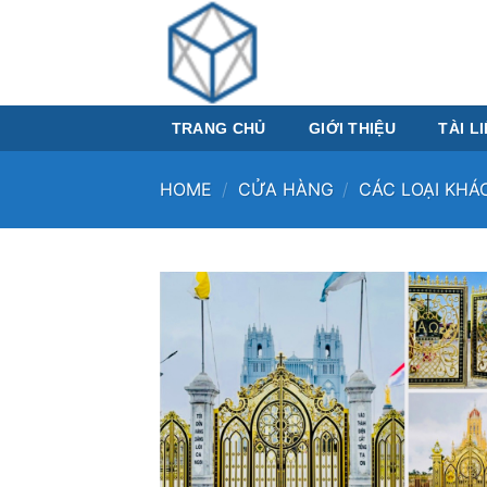
Skip
to
content
TRANG CHỦ
GIỚI THIỆU
TÀI L
HOME
/
CỬA HÀNG
/
CÁC LOẠI KHÁ