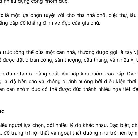
 định sử dụng cổng nhôm đúc.
là một lựa chọn tuyệt vời cho nhà nhà phố, biệt thự, lâu
ng cấp để khẳng định vẻ đẹp của gia chủ.
 trúc tổng thể của một căn nhà, thường được gọi là tay vị
 được đặt ở ban công, sân thượng, cầu thang, và nhiều vị t
an được tạo ra bằng chất liệu hợp kim nhôm cao cấp. Đặc 
g lại độ bền cao và không bị ảnh hưởng bởi điều kiện thời 
an can nhôm đúc có thể được đúc thành nhiều họa tiết đẹ
úc
u người lựa chọn, bởi nhiều lý do khác nhau. Đặc biệt, c
,… để trang trí nội thất và ngoại thất dường như trở nên tự n