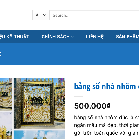
Search
for:
IỆU KỸ THUẬT
CHÍNH SÁCH
LIÊN HỆ
SẢN PHẨ
C
bảng số nhà nhôm 
500.000
₫
bảng số nhà nhôm đúc là s
ngàn mẫu mã đẹp, thời gian
gói trên toàn quốc với giá r