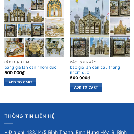
CÁC LOẠI KHÁC
CÁC LOẠI KHÁC
báo giá lan can cầu thang
bảng giá lan can nhôm đúc
nhôm đúc
500.000
₫
500.000
₫
ADD TO CART
ADD TO CART
THÔNG TIN LIÊN HỆ
» Địa chỉ: 133/14/5 Bình Thành, Bình Hưng Hòa B, Bình