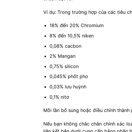
Ví dụ: Trong trường hợp của các tiêu 
18% đến 20% Chromium
8% đến 10,5% niken
0,08% cacbon
2% Mangan
0,75% silicon
0,045% phốt pho
0,03% lưu huỳnh
0,1% nitơ
Mỗi lần bổ sung hoặc điều chỉnh thành 
Nếu bạn không chắc chắn chính xác loạ
liên kết bên dưới cung cấp bảng phân t