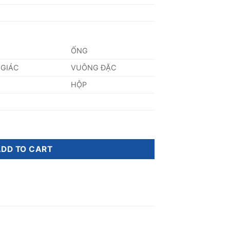
ỐNG
 GIÁC
VUÔNG ĐẶC
HỘP
ity
ADD TO CART