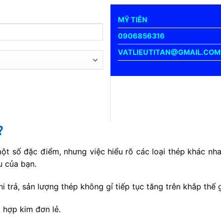
MỸ TIÊN
0906856316
VATLIEUTITAN@GMAIL.COM
?
t số đặc điểm, nhưng việc hiểu rõ các loại thép khác nhau
u của bạn.
hi trả, sản lượng thép không gỉ tiếp tục tăng trên khắp thế
 hợp kim đơn lẻ.