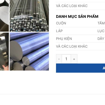
VÀ CÁC LOẠI KHÁC
DANH MỤC SẢN PHẨM
CUỘN
TẤM
LÁP
LỤC
PHỤ KIỆN
DÂY
VÀ CÁC LOẠI KHÁC
Láp Inox 431 Phi 106mm quant