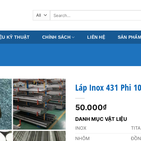
Search
for:
IỆU KỸ THUẬT
CHÍNH SÁCH
LIÊN HỆ
SẢN PHẨ
Láp Inox 431 Phi 
50.000
₫
DANH MỤC VẬT LIỆU
INOX
TIT
NHÔM
ĐỒ