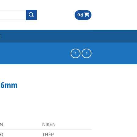
0
₫
M
106mm
AN
NIKEN
NG
THÉP