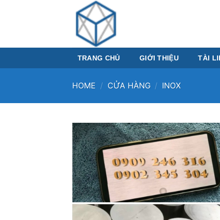
Skip
to
content
TRANG CHỦ
GIỚI THIỆU
TÀI L
HOME
/
CỬA HÀNG
/
INOX