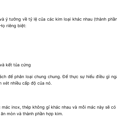
và ý tưởng về tỷ lệ của các kim loại khác nhau (thành ph
ọ riêng biệt:
và kết tủa cứng
ch để phân loại chung chung. Để thực sự hiểu điều gì ngă
m xét nhiều cấp độ của nó.
c mác inox, thép không gỉ khác nhau và mỗi mác này sẽ có 
g ăn mòn và thành phần hợp kim.