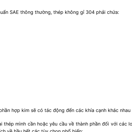
chuẩn SAE thông thường, thép không gỉ 304 phải chứa:
phần hợp kim sẽ có tác động đến các khía cạnh khác nhau 
i thép mình cần hoặc yêu cầu về thành phần đối với các l
ích về hầu hết các tùy chọn phổ biến: