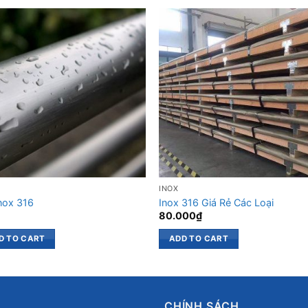
INOX
Inox 316
Inox 316 Giá Rẻ Các Loại
80.000
₫
D TO CART
ADD TO CART
CHÍNH SÁCH