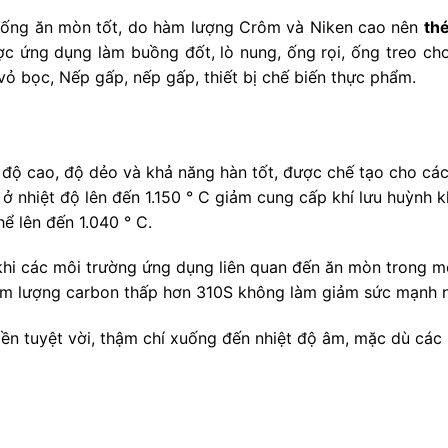
hống ăn mòn tốt, do hàm lượng Crôm và Niken cao nên
th
ợc ứng dụng làm buồng đốt, lò nung, ống rọi, ống treo cho 
vỏ bọc, Nếp gấp, nếp gấp, thiết bị chế biến thực phẩm.
ệt độ cao, độ dẻo và khả năng hàn tốt, được chế tạo cho cá
ục ở nhiệt độ lên đến 1.150 ° C giảm cung cấp khí lưu huỳn
hể lên đến 1.040 ° C.
i các môi trường ứng dụng liên quan đến ăn mòn trong mộ
Hàm lượng carbon thấp hơn 310S không làm giảm sức mạnh n
bền tuyệt vời, thậm chí xuống đến nhiệt độ âm, mặc dù cá