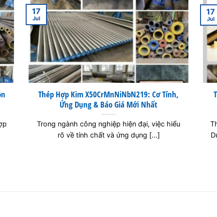
17
17
Jul
Jul
ồn
Thép Hợp Kim X50CrMnNiNbN219: Cơ Tính,
T
Ứng Dụng & Báo Giá Mới Nhất
ợp
Trong ngành công nghiệp hiện đại, việc hiểu
T
rõ về tính chất và ứng dụng [...]
D