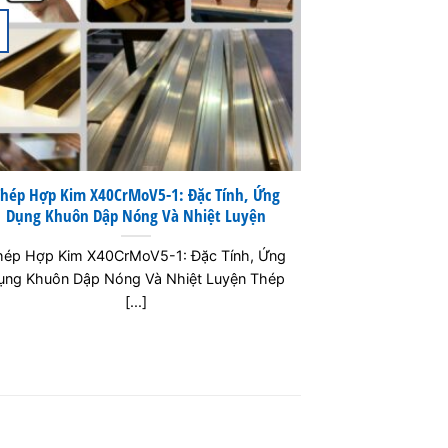
17
Jul
hép Hợp Kim X40CrMoV5-1: Đặc Tính, Ứng
Thép Hợp Kim
Dụng Khuôn Dập Nóng Và Nhiệt Luyện
Dụng Khuô
hép Hợp Kim X40CrMoV5-1: Đặc Tính, Ứng
Thép Hợp Kim
ụng Khuôn Dập Nóng Và Nhiệt Luyện Thép
Dụng Khuôn D
[...]