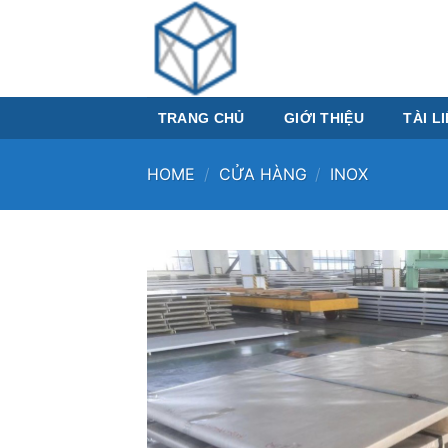
Skip
to
content
TRANG CHỦ
GIỚI THIỆU
TÀI L
HOME
/
CỬA HÀNG
/
INOX