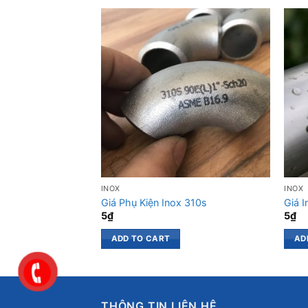
INOX
INOX
Giá Phụ Kiện Inox 310s
Giá 
5
₫
5
₫
ADD TO CART
AD
THÔNG TIN LIÊN HỆ