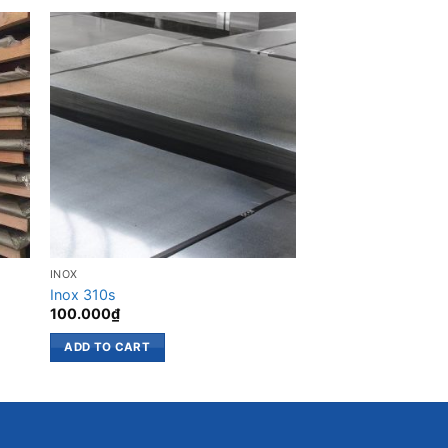
INOX
INOX
Inox 310s
Inox 410 Cao Cấp G
100.000
₫
41.000
₫
ADD TO CART
ADD TO CART