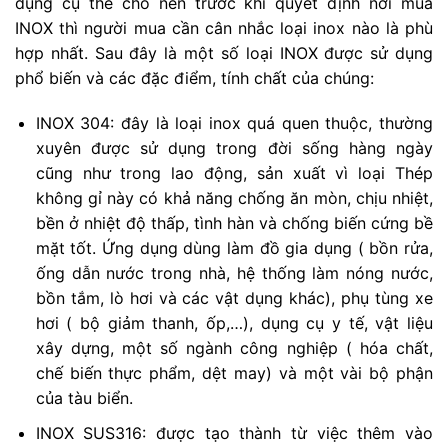
dụng cụ thể cho nên trước khi quyết định nơi mua
INOX thì người mua cần cân nhắc loại inox nào là phù
hợp nhất. Sau đây là một số loại INOX được sử dụng
phổ biến và các đặc điểm, tính chất của chúng:
INOX 304: đây là loại inox quá quen thuộc, thường
xuyên được sử dụng trong đời sống hàng ngày
cũng như trong lao động, sản xuất vì loại Thép
không gỉ này có khả năng chống ăn mòn, chịu nhiệt,
bền ở nhiệt độ thấp, tình hàn và chống biến cứng bề
mặt tốt. Ứng dụng dùng làm đồ gia dụng ( bồn rửa,
ống dẫn nước trong nhà, hệ thống làm nóng nước,
bồn tắm, lò hơi và các vật dụng khác), phụ tùng xe
hơi ( bộ giảm thanh, ốp,…), dụng cụ y tế, vật liệu
xây dựng, một số ngành công nghiệp ( hóa chất,
chế biến thực phẩm, dệt may) và một vài bộ phận
của tàu biển.
INOX SUS316: được tạo thành từ việc thêm vào