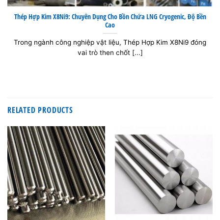
Thép Hợp Kim X8Ni9: Chuyên Dụng Cho Bồn Chứa LNG Cryogenic, Độ Bền
Cao
Trong ngành công nghiệp vật liệu, Thép Hợp Kim X8Ni9 đóng
vai trò then chốt [...]
RELATED PRODUCTS