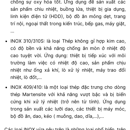
chống sự oxy hóa tốt. Ứng dụng để sản xuất các
sản phẩm chiu nhiệt, buồng lửa, thiệt bị gia dụng,
linh kiện điện tử (HDD), bộ đồ ăn mỏng dẹt, trang
trí nội, ngoại thất trong kiến trúc, bếp gas, máy giặt,
…
INOX 310/310S: là loại Thép không gỉ hợp kim cao,
có độ bền và khả năng chống ăn mòn ở nhiệt độ
cao tuyệt vời. Ứng dụng: thiệt bị tiếp xúc với môi
trường làm việc có nhiệt độ cao, sản phẩm chịu
nhiệt như ống xả khí, lò xử lý nhiệt, máy trao đổi
nhiệt, lò đốt,…
INOX 409/410: là một loại thép đặc trưng cho dòng
thép Martensite với khả năng vượt bậc và bị biến
cứng khi xử lý nhiệt (trở nên từ tính). Ứng dụng
trong sản xuất các lưỡi dao, các thiết bị máy móc,
bộ đồ ăn, dao, kéo ( muỗng, dao, dĩa,…),…
Các loại INOX vừa nêu trên là những loại phổ biến, trên