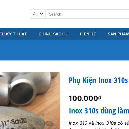
Search
for:
IỆU KỸ THUẬT
CHÍNH SÁCH
LIÊN HỆ
SẢN PHẨ
Phụ Kiện Inox 310s
100.000
₫
Inox 310s dùng làm
Inox 310
và
Inox 310s
có sứ