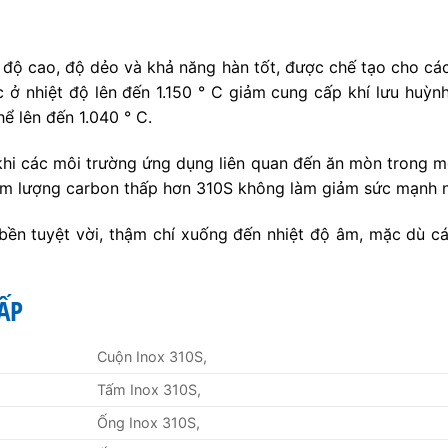
ệt độ cao, độ dẻo và khả năng hàn tốt, được chế tạo cho cá
tục ở nhiệt độ lên đến 1.150 ° C giảm cung cấp khí lưu hu
hể lên đến 1.040 ° C.
i các môi trường ứng dụng liên quan đến ăn mòn trong mộ
Hàm lượng carbon thấp hơn 310S không làm giảm sức mạnh n
 bền tuyệt vời, thậm chí xuống đến nhiệt độ âm, mặc dù c
ẤP
Cuộn Inox 310S,
Tấm Inox 310S,
Ống Inox 310S,