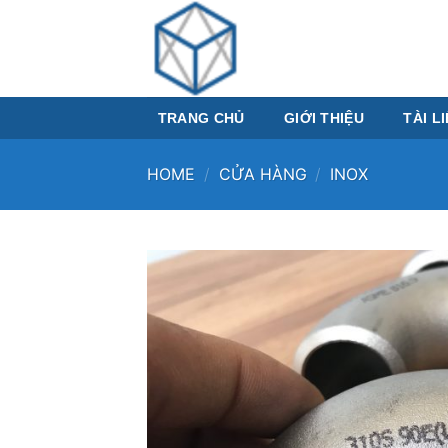
Skip
to
content
TRANG CHỦ
GIỚI THIỆU
TÀI L
HOME
/
CỬA HÀNG
/
INOX