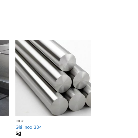
INOX
INOX
Giá Inox 304
Inox 420 Giá Rẻ Cá
5
₫
200.000
₫