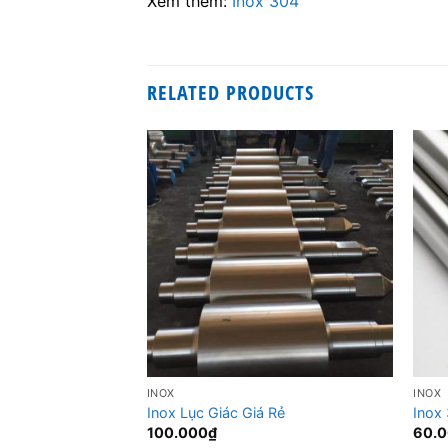
Xem thêm:
Inox 304
RELATED PRODUCTS
INOX
INOX
Inox Lục Giác Giá Rẻ
Inox
100.000
₫
60.