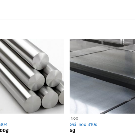
INOX
 304
Giá Inox 310s
000
₫
5
₫