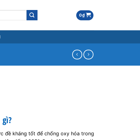
0
₫
M
 gì?
c đề kháng tốt để chống oxy hóa trong