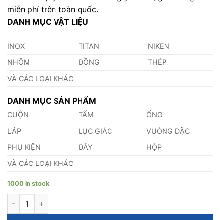
miễn phí trên toàn quốc.
DANH MỤC VẬT LIỆU
INOX
TITAN
NIKEN
NHÔM
ĐỒNG
THÉP
VÀ CÁC LOẠI KHÁC
DANH MỤC SẢN PHẨM
CUỘN
TẤM
ỐNG
LÁP
LỤC GIÁC
VUÔNG ĐẶC
PHỤ KIỆN
DÂY
HỘP
VÀ CÁC LOẠI KHÁC
1000 in stock
Bạc Trượt Tự Bôi Trơn quantity