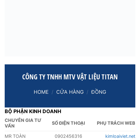
CÔNG TY TNHH MTV VẬT LIỆU TITAN
HOME
/
CỬA HÀNG
/
ĐỒNG
BỘ PHẬN KINH DOANH
CHUYÊN GIA TƯ
SỐ ĐIỆN THOẠI
PHỤ TRÁCH WEB
VẤN
MR TOÀN
0902456316
kimloaiviet.net