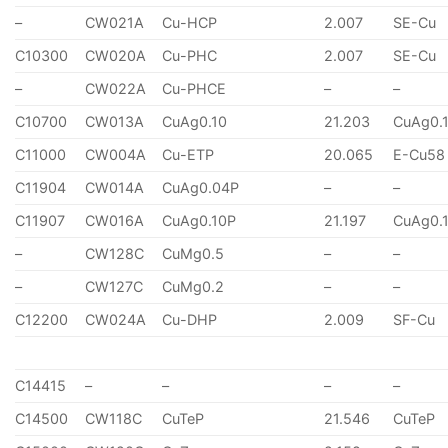
–
CW021A
Cu-HCP
2.007
SE-Cu
C10300
CW020A
Cu-PHC
2.007
SE-Cu
–
CW022A
Cu-PHCE
–
–
C10700
CW013A
CuAg0.10
21.203
CuAg0.
C11000
CW004A
Cu-ETP
20.065
E-Cu58
C11904
CW014A
CuAg0.04P
–
–
C11907
CW016A
CuAg0.10P
21.197
CuAg0.
–
CW128C
CuMg0.5
–
–
–
CW127C
CuMg0.2
–
–
C12200
CW024A
Cu-DHP
2.009
SF-Cu
C14415
–
–
–
–
C14500
CW118C
CuTeP
21.546
CuTeP