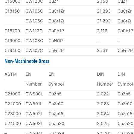
C15000
CW120C
CuZr
2.158
CuZr
C18150
CW106C
CuCr1Zr
21.293
CuCrZr
CW106C
CuCr1Zr
21.293
CuCrZr
C18700
CW113C
CuPb1P
2.116
CuPb1P
C19000
CW108C
CuNi1P
–
–
C19400
CW107C
CuFe2P
2.131
CuFe2P
Non-Machinable Brass
ASTM
EN
EN
DIN
DIN
Number
Symbol
Number
Symbol
C21000
CW500L
CuZn5
2.022
CuZn5
C22000
CW501L
CuZn10
2.023
CuZn10
C23000
CW502L
CuZn15
2.024
CuZn15
C24000
CW503L
CuZn20
2.025
CuZn20
–
CW504L
CuZn28
20.261
CuZn28