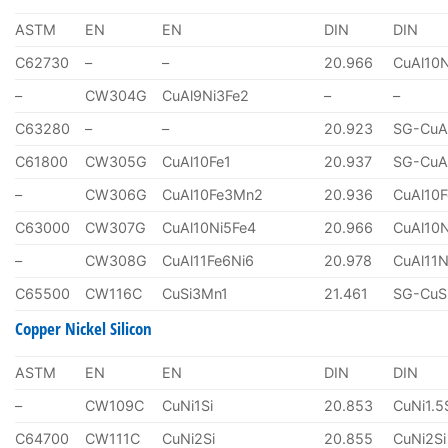
ASTM
EN
EN
DIN
DIN
C62730
–
–
20.966
CuAl10
–
CW304G
CuAl9Ni3Fe2
–
–
C63280
–
–
20.923
SG-CuA
C61800
CW305G
CuAl10Fe1
20.937
SG-CuA
–
CW306G
CuAl10Fe3Mn2
20.936
CuAl10
C63000
CW307G
CuAl10Ni5Fe4
20.966
CuAl10
–
CW308G
CuAl11Fe6Ni6
20.978
CuAl11N
C65500
CW116C
CuSi3Mn1
21.461
SG-CuS
Copper Nickel Silicon
ASTM
EN
EN
DIN
DIN
–
CW109C
CuNi1Si
20.853
CuNi1.5
C64700
CW111C
CuNi2Si
20.855
CuNi2Si