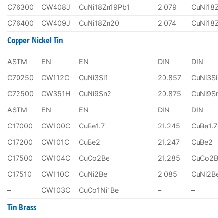
C76300
CW408J
CuNi18Zn19Pb1
2.079
CuNi18
C76400
CW409J
CuNi18Zn20
2.074
CuNi18
Copper Nickel Tin
ASTM
EN
EN
DIN
DIN
C70250
CW112C
CuNi3Si1
20.857
CuNi3Si
C72500
CW351H
CuNi9Sn2
20.875
CuNi9S
ASTM
EN
EN
DIN
DIN
C17000
CW100C
CuBe1.7
21.245
CuBe1.7
C17200
CW101C
CuBe2
21.247
CuBe2
C17500
CW104C
CuCo2Be
21.285
CuCo2B
C17510
CW110C
CuNi2Be
2.085
CuNi2B
–
CW103C
CuCo1Ni1Be
–
–
Tin Brass