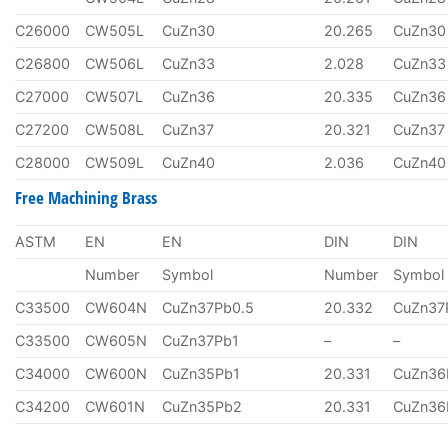
C26000
CW505L
CuZn30
20.265
CuZn30
C26800
CW506L
CuZn33
2.028
CuZn33
C27000
CW507L
CuZn36
20.335
CuZn36
C27200
CW508L
CuZn37
20.321
CuZn37
C28000
CW509L
CuZn40
2.036
CuZn40
Free Machining Brass
ASTM
EN
EN
DIN
DIN
Number
Symbol
Number
Symbol
C33500
CW604N
CuZn37Pb0.5
20.332
CuZn37
C33500
CW605N
CuZn37Pb1
–
–
C34000
CW600N
CuZn35Pb1
20.331
CuZn36
C34200
CW601N
CuZn35Pb2
20.331
CuZn36