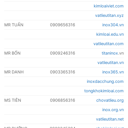
kimloaiviet.com
vatlieutitan.xyz
MR TUẤN
0909656316
inox304.vn
kimloai.edu.vn
vatlieutitan.com
MR BỐN
0909246316
titaninox
.vn
vatlieutitan.vn
MR DANH
0903365316
inox365.vn
inoxdacchung.com
tongkhokimloai.com
MS TIÊN
0906856316
chovatlieu.org
inox.org.vn
vatlieutitan.net