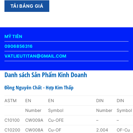
MỸ TIÊN
0906856316
VATLIEUTITAN@GMAIL.COM
Danh sách Sản Phẩm Kinh Doanh
Đồng Nguyên Chất - Hợp Kim Thấp
ASTM
EN
EN
DIN
DIN
Number
Symbol
Number
Symbol
C10100
CW009A
Cu-OFE
–
–
C10200
CW008A
Cu-OF
2.004
OF-Cu