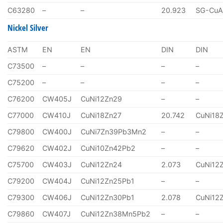
C63280
–
–
20.923
SG-CuA
Nickel Silver
ASTM
EN
EN
DIN
DIN
C73500
–
–
–
–
C75200
–
–
–
–
C76200
CW405J
CuNi12Zn29
–
–
C77000
CW410J
CuNi18Zn27
20.742
CuNi18
C79800
CW400J
CuNi7Zn39Pb3Mn2
–
–
C79620
CW402J
CuNi10Zn42Pb2
–
–
C75700
CW403J
CuNi12Zn24
2.073
CuNi12
C79200
CW404J
CuNi12Zn25Pb1
–
–
C79300
CW406J
CuNi12Zn30Pb1
2.078
CuNi12
C79860
CW407J
CuNi12Zn38Mn5Pb2
–
–