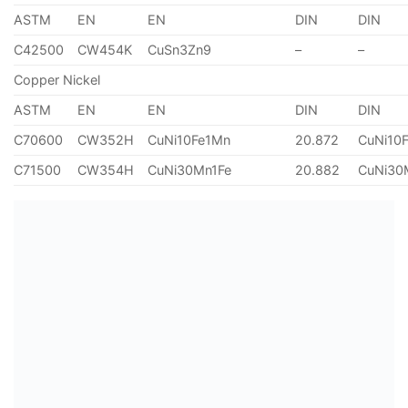
ASTM
EN
EN
DIN
DIN
C42500
CW454K
CuSn3Zn9
–
–
Copper Nickel
ASTM
EN
EN
DIN
DIN
C70600
CW352H
CuNi10Fe1Mn
20.872
CuNi10
C71500
CW354H
CuNi30Mn1Fe
20.882
CuNi30