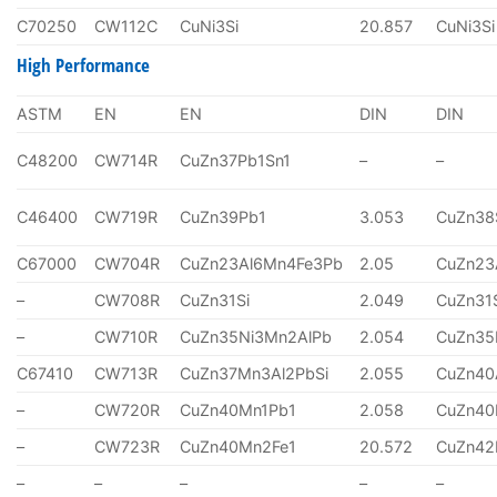
C70250
CW112C
CuNi3Si
20.857
CuNi3Si
High Performance
ASTM
EN
EN
DIN
DIN
C48200
CW714R
CuZn37Pb1Sn1
–
–
C46400
CW719R
CuZn39Pb1
3.053
CuZn38
C67000
CW704R
CuZn23Al6Mn4Fe3Pb
2.05
CuZn23
–
CW708R
CuZn31Si
2.049
CuZn31
–
CW710R
CuZn35Ni3Mn2AlPb
2.054
CuZn35
C67410
CW713R
CuZn37Mn3Al2PbSi
2.055
CuZn40
–
CW720R
CuZn40Mn1Pb1
2.058
CuZn40
–
CW723R
CuZn40Mn2Fe1
20.572
CuZn4
–
–
–
–
–