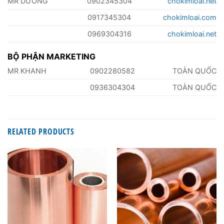
MR DƯỠNG
0902345304
chokimloai.net
0917345304
chokimloai.com
0969304316
chokimloai.net
BỘ PHẬN MARKETING
MR KHANH
0902280582
TOÀN QUỐC
0936304304
TOÀN QUỐC
RELATED PRODUCTS