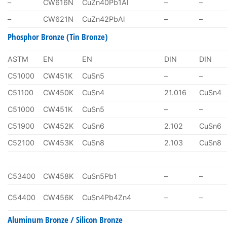
–
CW616N
CuZn40Pb1Al
–
–
–
CW621N
CuZn42PbAl
–
–
Phosphor Bronze (Tin Bronze)
ASTM
EN
EN
DIN
DIN
C51000
CW451K
CuSn5
–
–
C51100
CW450K
CuSn4
21.016
CuSn4
C51000
CW451K
CuSn5
–
–
C51900
CW452K
CuSn6
2.102
CuSn6
C52100
CW453K
CuSn8
2.103
CuSn8
C53400
CW458K
CuSn5Pb1
–
–
C54400
CW456K
CuSn4Pb4Zn4
–
–
Aluminum Bronze / Silicon Bronze