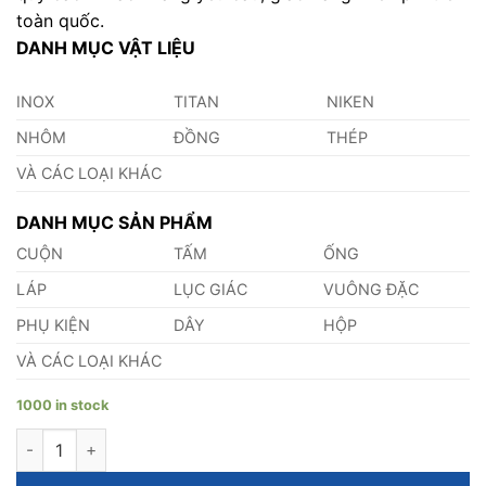
toàn quốc.
DANH MỤC VẬT LIỆU
INOX
TITAN
NIKEN
NHÔM
ĐỒNG
THÉP
VÀ CÁC LOẠI KHÁC
DANH MỤC SẢN PHẨM
CUỘN
TẤM
ỐNG
LÁP
LỤC GIÁC
VUÔNG ĐẶC
PHỤ KIỆN
DÂY
HỘP
VÀ CÁC LOẠI KHÁC
1000 in stock
Bạc Tự Bôi Trơn quantity