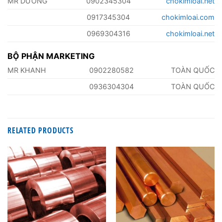
MR DƯỠNG
0902345304
chokimloai.net
0917345304
chokimloai.com
0969304316
chokimloai.net
BỘ PHẬN MARKETING
MR KHANH
0902280582
TOÀN QUỐC
0936304304
TOÀN QUỐC
RELATED PRODUCTS