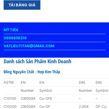
MỸ TIÊN
0906856316
VATLIEUTITAN@GMAIL.COM
Danh sách Sản Phẩm Kinh Doanh
Đồng Nguyên Chất - Hợp Kim Thấp
ASTM
EN
EN
DIN
DIN
Number
Symbol
Number
Symbol
C10100
CW009A
Cu-OFE
–
–
C10200
CW008A
Cu-OF
2.004
OF-Cu