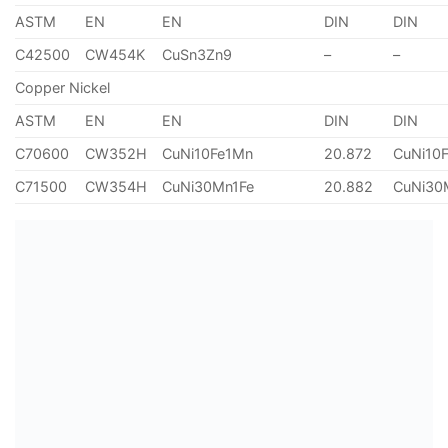
ASTM
EN
EN
DIN
DIN
C42500
CW454K
CuSn3Zn9
–
–
Copper Nickel
ASTM
EN
EN
DIN
DIN
C70600
CW352H
CuNi10Fe1Mn
20.872
CuNi10
C71500
CW354H
CuNi30Mn1Fe
20.882
CuNi30