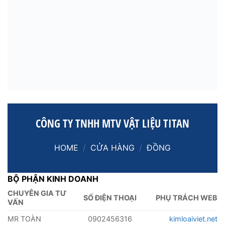
CÔNG TY TNHH MTV VẬT LIỆU TITAN
HOME
/
CỬA HÀNG
/
ĐỒNG
BỘ PHẬN KINH DOANH
CHUYÊN GIA TƯ
SỐ ĐIỆN THOẠI
PHỤ TRÁCH WEB
VẤN
MR TOÀN
0902456316
kimloaiviet.net