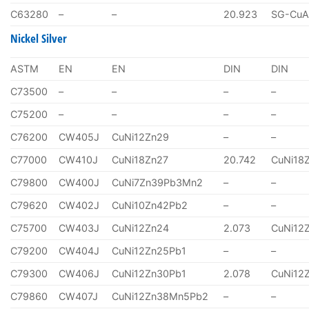
C63280
–
–
20.923
SG-CuA
Nickel Silver
ASTM
EN
EN
DIN
DIN
C73500
–
–
–
–
C75200
–
–
–
–
C76200
CW405J
CuNi12Zn29
–
–
C77000
CW410J
CuNi18Zn27
20.742
CuNi18
C79800
CW400J
CuNi7Zn39Pb3Mn2
–
–
C79620
CW402J
CuNi10Zn42Pb2
–
–
C75700
CW403J
CuNi12Zn24
2.073
CuNi12
C79200
CW404J
CuNi12Zn25Pb1
–
–
C79300
CW406J
CuNi12Zn30Pb1
2.078
CuNi12
C79860
CW407J
CuNi12Zn38Mn5Pb2
–
–