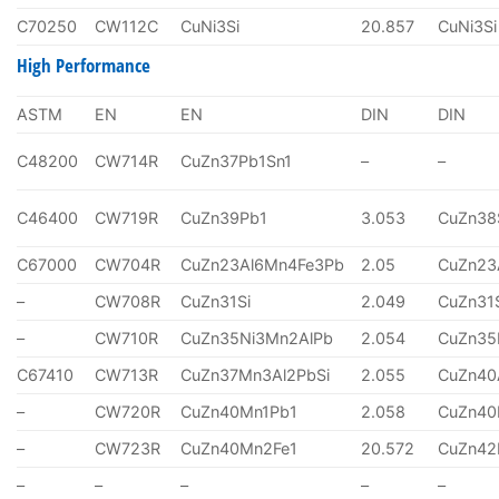
C70250
CW112C
CuNi3Si
20.857
CuNi3Si
High Performance
ASTM
EN
EN
DIN
DIN
C48200
CW714R
CuZn37Pb1Sn1
–
–
C46400
CW719R
CuZn39Pb1
3.053
CuZn38
C67000
CW704R
CuZn23Al6Mn4Fe3Pb
2.05
CuZn23
–
CW708R
CuZn31Si
2.049
CuZn31
–
CW710R
CuZn35Ni3Mn2AlPb
2.054
CuZn35
C67410
CW713R
CuZn37Mn3Al2PbSi
2.055
CuZn40
–
CW720R
CuZn40Mn1Pb1
2.058
CuZn40
–
CW723R
CuZn40Mn2Fe1
20.572
CuZn4
–
–
–
–
–