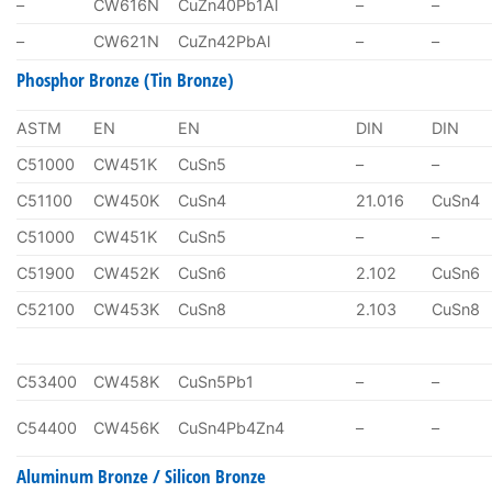
–
CW616N
CuZn40Pb1Al
–
–
–
CW621N
CuZn42PbAl
–
–
Phosphor Bronze (Tin Bronze)
ASTM
EN
EN
DIN
DIN
C51000
CW451K
CuSn5
–
–
C51100
CW450K
CuSn4
21.016
CuSn4
C51000
CW451K
CuSn5
–
–
C51900
CW452K
CuSn6
2.102
CuSn6
C52100
CW453K
CuSn8
2.103
CuSn8
C53400
CW458K
CuSn5Pb1
–
–
C54400
CW456K
CuSn4Pb4Zn4
–
–
Aluminum Bronze / Silicon Bronze