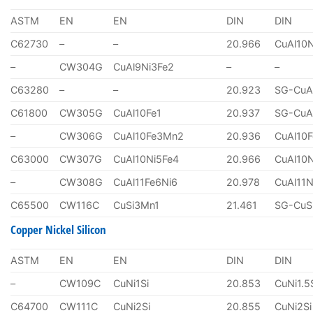
ASTM
EN
EN
DIN
DIN
C62730
–
–
20.966
CuAl10
–
CW304G
CuAl9Ni3Fe2
–
–
C63280
–
–
20.923
SG-CuA
C61800
CW305G
CuAl10Fe1
20.937
SG-CuA
–
CW306G
CuAl10Fe3Mn2
20.936
CuAl10
C63000
CW307G
CuAl10Ni5Fe4
20.966
CuAl10
–
CW308G
CuAl11Fe6Ni6
20.978
CuAl11N
C65500
CW116C
CuSi3Mn1
21.461
SG-CuS
Copper Nickel Silicon
ASTM
EN
EN
DIN
DIN
–
CW109C
CuNi1Si
20.853
CuNi1.5
C64700
CW111C
CuNi2Si
20.855
CuNi2Si