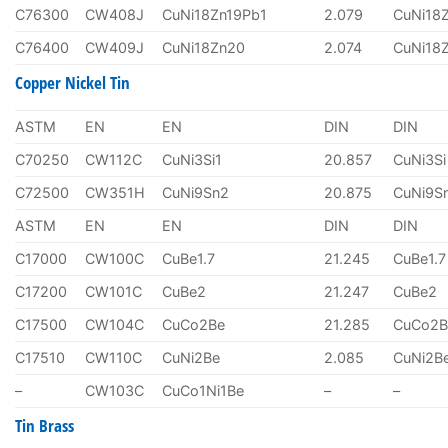
C76300
CW408J
CuNi18Zn19Pb1
2.079
CuNi18
C76400
CW409J
CuNi18Zn20
2.074
CuNi18
Copper Nickel Tin
ASTM
EN
EN
DIN
DIN
C70250
CW112C
CuNi3Si1
20.857
CuNi3Si
C72500
CW351H
CuNi9Sn2
20.875
CuNi9S
ASTM
EN
EN
DIN
DIN
C17000
CW100C
CuBe1.7
21.245
CuBe1.7
C17200
CW101C
CuBe2
21.247
CuBe2
C17500
CW104C
CuCo2Be
21.285
CuCo2B
C17510
CW110C
CuNi2Be
2.085
CuNi2B
–
CW103C
CuCo1Ni1Be
–
–
Tin Brass