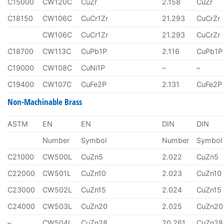
C15000
CW120C
CuZr
2.158
CuZr
C18150
CW106C
CuCr1Zr
21.293
CuCrZr
CW106C
CuCr1Zr
21.293
CuCrZr
C18700
CW113C
CuPb1P
2.116
CuPb1P
C19000
CW108C
CuNi1P
–
–
C19400
CW107C
CuFe2P
2.131
CuFe2P
Non-Machinable Brass
ASTM
EN
EN
DIN
DIN
Number
Symbol
Number
Symbol
C21000
CW500L
CuZn5
2.022
CuZn5
C22000
CW501L
CuZn10
2.023
CuZn10
C23000
CW502L
CuZn15
2.024
CuZn15
C24000
CW503L
CuZn20
2.025
CuZn20
–
CW504L
CuZn28
20.261
CuZn28