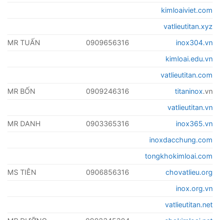
kimloaiviet.com
vatlieutitan.xyz
MR TUẤN
0909656316
inox304.vn
kimloai.edu.vn
vatlieutitan.com
MR BỐN
0909246316
titaninox
.vn
vatlieutitan.vn
MR DANH
0903365316
inox365.vn
inoxdacchung.com
tongkhokimloai.com
MS TIÊN
0906856316
chovatlieu.org
inox.org.vn
vatlieutitan.net