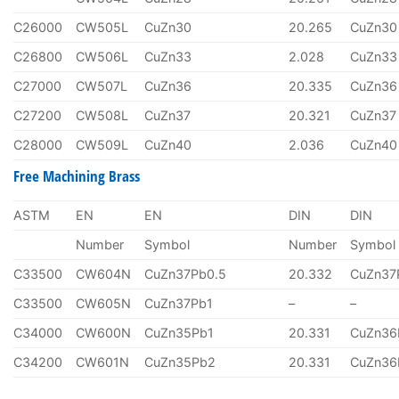
C26000
CW505L
CuZn30
20.265
CuZn30
C26800
CW506L
CuZn33
2.028
CuZn33
C27000
CW507L
CuZn36
20.335
CuZn36
C27200
CW508L
CuZn37
20.321
CuZn37
C28000
CW509L
CuZn40
2.036
CuZn40
Free Machining Brass
ASTM
EN
EN
DIN
DIN
Number
Symbol
Number
Symbol
C33500
CW604N
CuZn37Pb0.5
20.332
CuZn37
C33500
CW605N
CuZn37Pb1
–
–
C34000
CW600N
CuZn35Pb1
20.331
CuZn36
C34200
CW601N
CuZn35Pb2
20.331
CuZn36