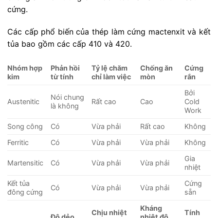
cứng.
Các cấp phổ biến của thép làm cứng mactenxit và kết
tủa bao gồm các cấp 410 và 420.
Nhóm hợp
Phản hồi
Tỷ lệ chăm
Chống ăn
Cứng
kim
từ tính
chỉ làm việc
mòn
rắn
Bởi
Nói chung
Austenitic
Rất cao
Cao
Cold
là không
Work
Song công
Có
Vừa phải
Rất cao
Không
Ferritic
Có
Vừa phải
Vừa phải
Không
Gia
Martensitic
Có
Vừa phải
Vừa phải
nhiệt
Kết tủa
Cứng
Có
Vừa phải
Vừa phải
đông cứng
sẵn
Kháng
Chịu nhiệt
Tính
Độ dẻo
nhiệt độ