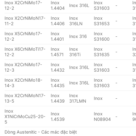
Inox X2CrNiMo17-
Inox
Inox
I
Inox 316L
-
12-2
1.4404
S31603
3
Inox X2CrNiMoN17-
Inox
Inox
Inox
I
-
11-2
1.4406
316LN
S31653
3
Inox X5CrNiMo17-
Inox
Inox
I
Inox 316
-
12-2
1.4401
S31600
3
Inox X6CrNiMoTi17-
Inox
Inox
Inox
I
-
12-2
1.4571
316Ti
S31635
3
Inox X2CrNiMo17-
Inox
Inox
I
Inox 316L
-
12-3
1.4432
S31603
3
Inox X2CrNiMo18-
Inox
Inox
I
Inox 316L
-
14-3
1.4435
S31603
3
Inox X2CrNiMoN17-
Inox
Inox
Inox
-
13-5
1.4439
317LMN
Inox
Inox
Inox
I
X1NiCrMoCu25-20-
-
1.4539
N08904
9
5
Dòng Austenitic - Các mác đặc biệt