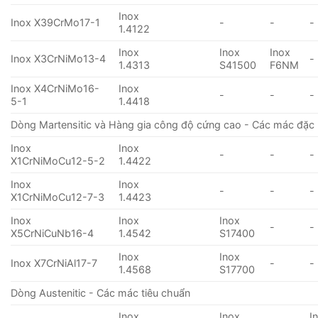
Inox
Inox X39CrMo17-1
-
-
-
1.4122
Inox
Inox
Inox
Inox X3CrNiMo13-4
-
1.4313
S41500
F6NM
Inox X4CrNiMo16-
Inox
-
-
-
5-1
1.4418
Dòng Martensitic và Hàng gia công độ cứng cao - Các mác đặc 
Inox
Inox
-
-
-
X1CrNiMoCu12-5-2
1.4422
Inox
Inox
-
-
-
X1CrNiMoCu12-7-3
1.4423
Inox
Inox
Inox
-
-
X5CrNiCuNb16-4
1.4542
S17400
Inox
Inox
Inox X7CrNiAl17-7
-
-
1.4568
S17700
Dòng Austenitic - Các mác tiêu chuẩn
Inox
Inox
I