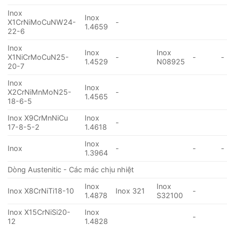
Inox
Inox
X1CrNiMoCuNW24-
-
1.4659
22-6
Inox
Inox
Inox
X1NiCrMoCuN25-
-
-
-
1.4529
N08925
20-7
Inox
Inox
X2CrNiMnMoN25-
-
1.4565
18-6-5
Inox X9CrMnNiCu
Inox
-
17-8-5-2
1.4618
Inox
Inox
-
-
-
1.3964
Dòng Austenitic - Các mác chịu nhiệt
Inox
Inox
Inox X8CrNiTi18-10
Inox 321
-
1.4878
S32100
Inox X15CrNiSi20-
Inox
-
12
1.4828