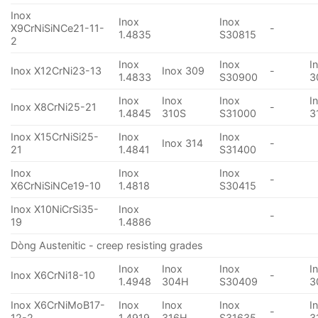
Inox
Inox
Inox
X9CrNiSiNCe21-11-
-
1.4835
S30815
2
Inox
Inox
I
Inox X12CrNi23-13
Inox 309
-
1.4833
S30900
3
Inox
Inox
Inox
I
Inox X8CrNi25-21
-
1.4845
310S
S31000
3
Inox X15CrNiSi25-
Inox
Inox
Inox 314
-
21
1.4841
S31400
Inox
Inox
Inox
-
X6CrNiSiNCe19-10
1.4818
S30415
Inox X10NiCrSi35-
Inox
-
19
1.4886
Dòng Austenitic - creep resisting grades
Inox
Inox
Inox
I
Inox X6CrNi18-10
-
1.4948
304H
S30409
3
Inox X6CrNiMoB17-
Inox
Inox
Inox
I
-
12-2
1.4919
316H
S31635
3