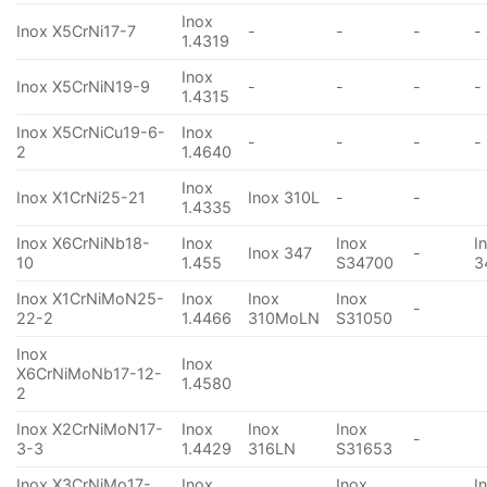
Inox
Inox X5CrNi17-7
-
-
-
-
1.4319
Inox
Inox X5CrNiN19-9
-
-
-
-
1.4315
Inox X5CrNiCu19-6-
Inox
-
-
-
-
2
1.4640
Inox
Inox X1CrNi25-21
Inox 310L
-
-
1.4335
Inox X6CrNiNb18-
Inox
Inox
I
Inox 347
-
10
1.455
S34700
3
Inox X1CrNiMoN25-
Inox
Inox
Inox
-
22-2
1.4466
310MoLN
S31050
Inox
Inox
X6CrNiMoNb17-12-
1.4580
2
Inox X2CrNiMoN17-
Inox
Inox
Inox
-
3-3
1.4429
316LN
S31653
Inox X3CrNiMo17-
Inox
Inox
I