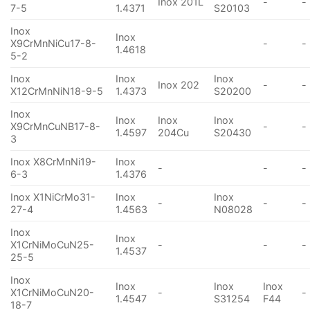
Inox 201L
-
-
7-5
1.4371
S20103
Inox
Inox
X9CrMnNiCu17-8-
-
-
1.4618
5-2
Inox
Inox
Inox
Inox 202
-
-
X12CrMnNiN18-9-5
1.4373
S20200
Inox
Inox
Inox
Inox
X9CrMnCuNB17-8-
-
-
1.4597
204Cu
S20430
3
Inox X8CrMnNi19-
Inox
-
-
-
6-3
1.4376
Inox X1NiCrMo31-
Inox
Inox
-
-
-
27-4
1.4563
N08028
Inox
Inox
X1CrNiMoCuN25-
-
-
-
1.4537
25-5
Inox
Inox
Inox
Inox
X1CrNiMoCuN20-
-
-
1.4547
S31254
F44
18-7