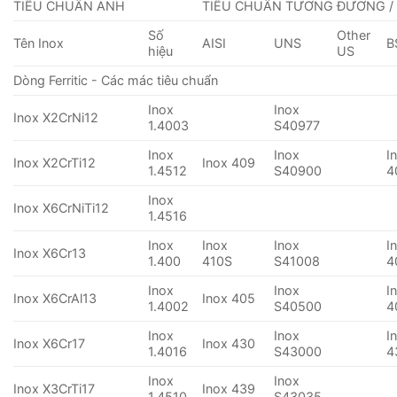
TIÊU CHUẨN ANH
TIÊU CHUẨN TƯƠNG ĐƯƠNG /
Số
Other
Tên Inox
AISI
UNS
B
hiệu
US
Dòng Ferritic - Các mác tiêu chuẩn
Inox
Inox
Inox X2CrNi12
1.4003
S40977
Inox
Inox
I
Inox X2CrTi12
Inox 409
1.4512
S40900
4
Inox
Inox X6CrNiTi12
1.4516
Inox
Inox
Inox
I
Inox X6Cr13
1.400
410S
S41008
4
Inox
Inox
I
Inox X6CrAl13
Inox 405
1.4002
S40500
4
Inox
Inox
I
Inox X6Cr17
Inox 430
1.4016
S43000
4
Inox
Inox
Inox X3CrTi17
Inox 439
1.4510
S43035