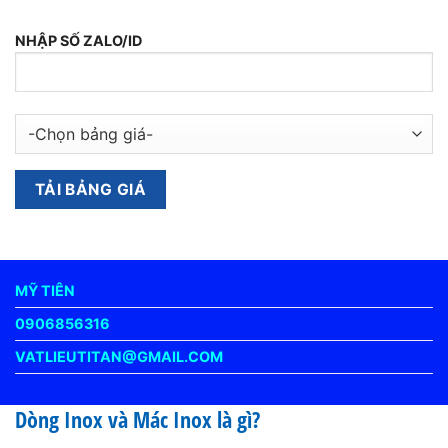
NHẬP SỐ ZALO/ID
MỸ TIÊN
0906856316
VATLIEUTITAN@GMAIL.COM
Dòng Inox và Mác Inox là gì?