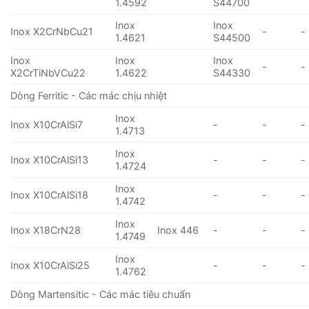
1.4592
S44700
Inox
Inox
Inox X2CrNbCu21
-
-
1.4621
S44500
Inox
Inox
Inox
-
-
X2CrTiNbVCu22
1.4622
S44330
Dòng Ferritic - Các mác chịu nhiệt
Inox
Inox X10CrAlSi7
-
-
-
1.4713
Inox
Inox X10CrAlSi13
-
-
-
1.4724
Inox
Inox X10CrAlSi18
-
-
-
1.4742
Inox
Inox X18CrN28
Inox 446
-
-
-
1.4749
Inox
Inox X10CrAlSi25
-
-
-
1.4762
Dòng Martensitic - Các mác tiêu chuẩn