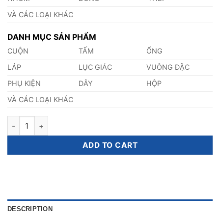
VÀ CÁC LOẠI KHÁC
DANH MỤC SẢN PHẨM
CUỘN
TẤM
ỐNG
LÁP
LỤC GIÁC
VUÔNG ĐẶC
PHỤ KIỆN
DÂY
HỘP
VÀ CÁC LOẠI KHÁC
Tấm Inox 321 300mm quantity
ADD TO CART
DESCRIPTION