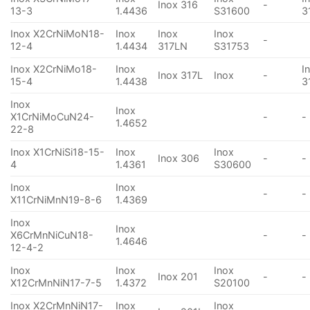
Inox 316
-
13-3
1.4436
S31600
3
Inox X2CrNiMoN18-
Inox
Inox
Inox
-
12-4
1.4434
317LN
S31753
Inox X2CrNiMo18-
Inox
I
Inox 317L
Inox
-
15-4
1.4438
3
Inox
Inox
X1CrNiMoCuN24-
-
-
1.4652
22-8
Inox X1CrNiSi18-15-
Inox
Inox
Inox 306
-
-
4
1.4361
S30600
Inox
Inox
-
-
X11CrNiMnN19-8-6
1.4369
Inox
Inox
X6CrMnNiCuN18-
-
-
1.4646
12-4-2
Inox
Inox
Inox
Inox 201
-
-
X12CrMnNiN17-7-5
1.4372
S20100
Inox X2CrMnNiN17-
Inox
Inox