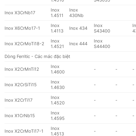
Inox
Inox
Inox X3CrNb17
1.4511
430Nb
Inox
Inox
I
Inox X6CrMo17-1
Inox 434
1.4113
S43400
4
Inox
Inox
Inox X2CrMoTi18-2
Inox 444
1.4521
S44400
Dòng Ferritic - Các mác đặc biệt
Inox
Inox X2CrMnTi12
-
-
-
1.4600
Inox
Inox X2CrSiTi15
-
-
-
1.4630
Inox
Inox X2CrTi17
-
-
-
1.4520
Inox
Inox X1CrNb15
-
-
-
1.4595
Inox
Inox X2CrMoTi17-1
-
-
-
1.4513