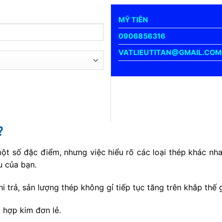
MỸ TIÊN
0906856316
VATLIEUTITAN@GMAIL.COM
?
t số đặc điểm, nhưng việc hiểu rõ các loại thép khác nhau
u của bạn.
hi trả, sản lượng thép không gỉ tiếp tục tăng trên khắp thế
 hợp kim đơn lẻ.