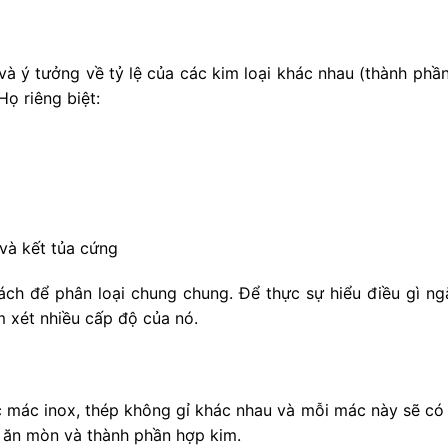
và ý tưởng về tỷ lệ của các kim loại khác nhau (thành ph
ọ riêng biệt:
và kết tủa cứng
ch để phân loại chung chung. Để thực sự hiểu điều gì ngă
m xét nhiều cấp độ của nó.
c mác inox, thép không gỉ khác nhau và mỗi mác này sẽ có 
g ăn mòn và thành phần hợp kim.