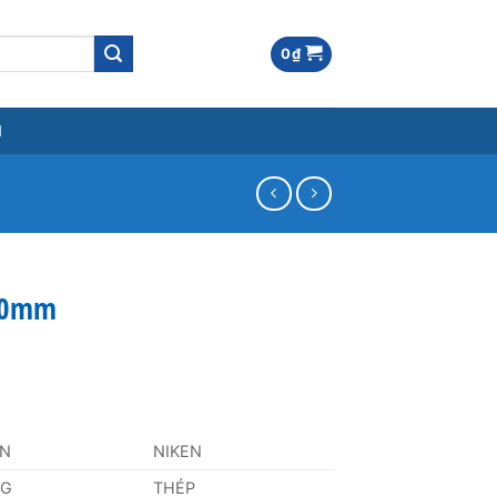
0
₫
M
5,0mm
AN
NIKEN
NG
THÉP