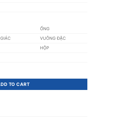
ỐNG
 GIÁC
VUÔNG ĐẶC
HỘP
ity
ADD TO CART