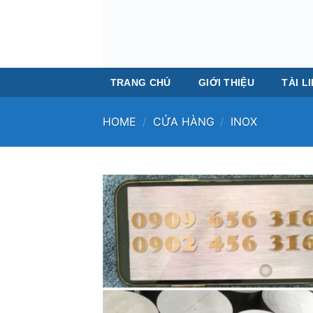
Skip
to
content
TRANG CHỦ
GIỚI THIỆU
TÀI L
HOME
/
CỬA HÀNG
/
INOX