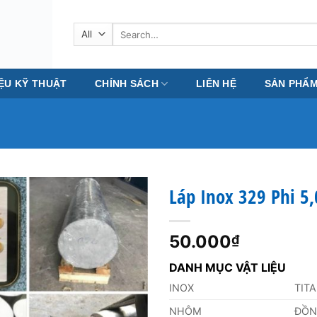
Search
for:
IỆU KỸ THUẬT
CHÍNH SÁCH
LIÊN HỆ
SẢN PHẨ
Láp Inox 329 Phi 
50.000
₫
DANH MỤC VẬT LIỆU
INOX
TIT
NHÔM
ĐỒ