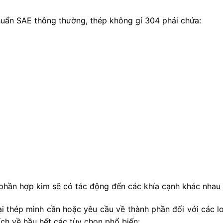
chuẩn SAE thông thường, thép không gỉ 304 phải chứa:
phần hợp kim sẽ có tác động đến các khía cạnh khác nhau 
i thép mình cần hoặc yêu cầu về thành phần đối với các l
ích về hầu hết các tùy chọn phổ biến: