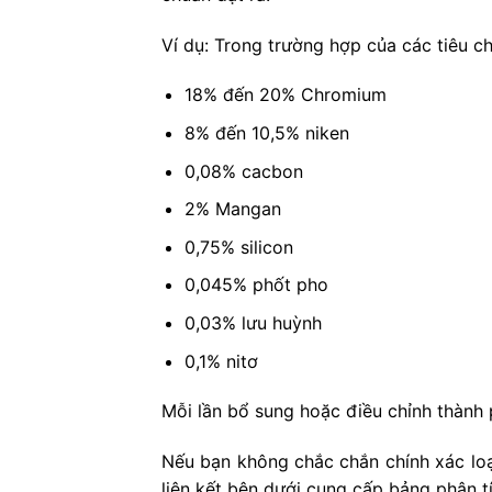
Ví dụ: Trong trường hợp của các tiêu 
18% đến 20% Chromium
8% đến 10,5% niken
0,08% cacbon
2% Mangan
0,75% silicon
0,045% phốt pho
0,03% lưu huỳnh
0,1% nitơ
Mỗi lần bổ sung hoặc điều chỉnh thành 
Nếu bạn không chắc chắn chính xác loạ
liên kết bên dưới cung cấp bảng phân t