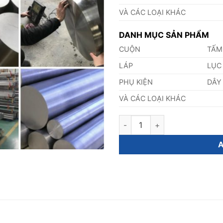
VÀ CÁC LOẠI KHÁC
DANH MỤC SẢN PHẨM
CUỘN
TẤM
LÁP
LỤC
PHỤ KIỆN
DÂY
VÀ CÁC LOẠI KHÁC
Láp Inox 329 Phi 5,0mm quant