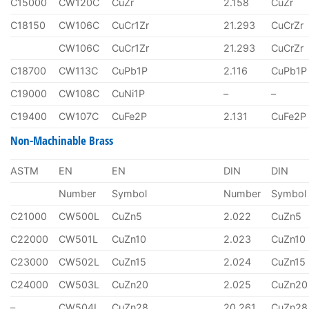
C15000
CW120C
CuZr
2.158
CuZr
C18150
CW106C
CuCr1Zr
21.293
CuCrZr
CW106C
CuCr1Zr
21.293
CuCrZr
C18700
CW113C
CuPb1P
2.116
CuPb1P
C19000
CW108C
CuNi1P
–
–
C19400
CW107C
CuFe2P
2.131
CuFe2P
Non-Machinable Brass
ASTM
EN
EN
DIN
DIN
Number
Symbol
Number
Symbol
C21000
CW500L
CuZn5
2.022
CuZn5
C22000
CW501L
CuZn10
2.023
CuZn10
C23000
CW502L
CuZn15
2.024
CuZn15
C24000
CW503L
CuZn20
2.025
CuZn20
–
CW504L
CuZn28
20.261
CuZn28