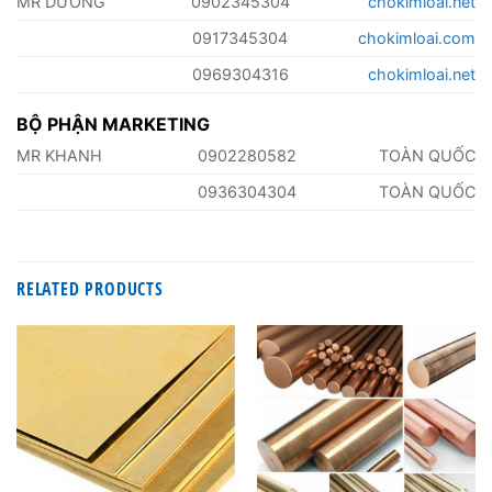
MR DƯỠNG
0902345304
chokimloai.net
0917345304
chokimloai.com
0969304316
chokimloai.net
BỘ PHẬN MARKETING
MR KHANH
0902280582
TOÀN QUỐC
0936304304
TOÀN QUỐC
RELATED PRODUCTS