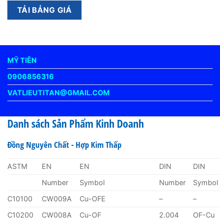
MỸ TIÊN
0906856316
VATLIEUTITAN@GMAIL.COM
Danh sách Sản Phẩm Kinh Doanh
Đồng Nguyên Chất - Hợp Kim Thấp
ASTM
EN
EN
DIN
DIN
Number
Symbol
Number
Symbol
C10100
CW009A
Cu-OFE
–
–
C10200
CW008A
Cu-OF
2.004
OF-Cu