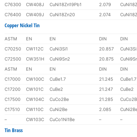
C76300
CW408J
CuNi18Zn19Pb1
2.079
CuNi18
C76400
CW409J
CuNi18Zn20
2.074
CuNi18
Copper Nickel Tin
ASTM
EN
EN
DIN
DIN
C70250
CW112C
CuNi3Si1
20.857
CuNi3Si
C72500
CW351H
CuNi9Sn2
20.875
CuNi9S
ASTM
EN
EN
DIN
DIN
C17000
CW100C
CuBe1.7
21.245
CuBe1.7
C17200
CW101C
CuBe2
21.247
CuBe2
C17500
CW104C
CuCo2Be
21.285
CuCo2B
C17510
CW110C
CuNi2Be
2.085
CuNi2B
–
CW103C
CuCo1Ni1Be
–
–
Tin Brass