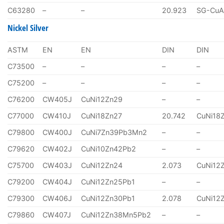
C63280
–
–
20.923
SG-CuA
Nickel Silver
ASTM
EN
EN
DIN
DIN
C73500
–
–
–
–
C75200
–
–
–
–
C76200
CW405J
CuNi12Zn29
–
–
C77000
CW410J
CuNi18Zn27
20.742
CuNi18
C79800
CW400J
CuNi7Zn39Pb3Mn2
–
–
C79620
CW402J
CuNi10Zn42Pb2
–
–
C75700
CW403J
CuNi12Zn24
2.073
CuNi12
C79200
CW404J
CuNi12Zn25Pb1
–
–
C79300
CW406J
CuNi12Zn30Pb1
2.078
CuNi12
C79860
CW407J
CuNi12Zn38Mn5Pb2
–
–