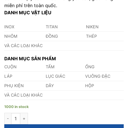
miễn phí trên toàn quốc.
DANH MỤC VẬT LIỆU
INOX
TITAN
NIKEN
NHÔM
ĐỒNG
THÉP
VÀ CÁC LOẠI KHÁC
DANH MỤC SẢN PHẨM
CUỘN
TẤM
ỐNG
LÁP
LỤC GIÁC
VUÔNG ĐẶC
PHỤ KIỆN
DÂY
HỘP
VÀ CÁC LOẠI KHÁC
1000 in stock
Thanh Đồng Cái Busbar quantity