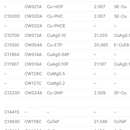
–
CW021A
Cu-HCP
2.007
SE-Cu
C10300
CW020A
Cu-PHC
2.007
SE-Cu
–
CW022A
Cu-PHCE
–
–
C10700
CW013A
CuAg0.10
21.203
CuAg0.
C11000
CW004A
Cu-ETP
20.065
E-Cu58
C11904
CW014A
CuAg0.04P
–
–
C11907
CW016A
CuAg0.10P
21.197
CuAg0.
–
CW128C
CuMg0.5
–
–
–
CW127C
CuMg0.2
–
–
C12200
CW024A
Cu-DHP
2.009
SF-Cu
C14415
–
–
–
–
C14500
CW118C
CuTeP
21.546
CuTeP