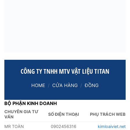
CÔNG TY TNHH MTV VẬT LIỆU TITAN
HOME
/
CỬA HÀNG
/
ĐỒNG
BỘ PHẬN KINH DOANH
CHUYÊN GIA TƯ
SỐ ĐIỆN THOẠI
PHỤ TRÁCH WEB
VẤN
MR TOÀN
0902456316
kimloaiviet.net