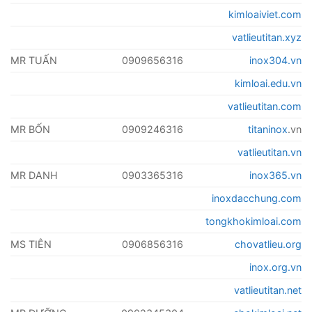
kimloaiviet.com
vatlieutitan.xyz
MR TUẤN
0909656316
inox304.vn
kimloai.edu.vn
vatlieutitan.com
MR BỐN
0909246316
titaninox
.vn
vatlieutitan.vn
MR DANH
0903365316
inox365.vn
inoxdacchung.com
tongkhokimloai.com
MS TIÊN
0906856316
chovatlieu.org
inox.org.vn
vatlieutitan.net