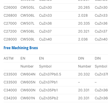
C26000
CW505L
CuZn30
20.265
CuZn30
C26800
CW506L
CuZn33
2.028
CuZn33
C27000
CW507L
CuZn36
20.335
CuZn36
C27200
CW508L
CuZn37
20.321
CuZn37
C28000
CW509L
CuZn40
2.036
CuZn40
Free Machining Brass
ASTM
EN
EN
DIN
DIN
Number
Symbol
Number
Symbol
C33500
CW604N
CuZn37Pb0.5
20.332
CuZn37
C33500
CW605N
CuZn37Pb1
–
–
C34000
CW600N
CuZn35Pb1
20.331
CuZn36
C34200
CW601N
CuZn35Pb2
20.331
CuZn36