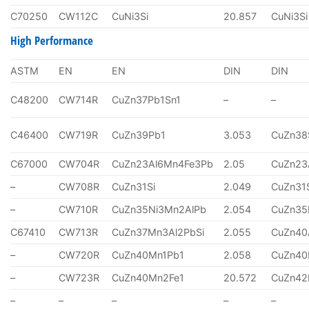
C70250
CW112C
CuNi3Si
20.857
CuNi3Si
High Performance
ASTM
EN
EN
DIN
DIN
C48200
CW714R
CuZn37Pb1Sn1
–
–
C46400
CW719R
CuZn39Pb1
3.053
CuZn38
C67000
CW704R
CuZn23Al6Mn4Fe3Pb
2.05
CuZn23
–
CW708R
CuZn31Si
2.049
CuZn31
–
CW710R
CuZn35Ni3Mn2AlPb
2.054
CuZn35
C67410
CW713R
CuZn37Mn3Al2PbSi
2.055
CuZn40
–
CW720R
CuZn40Mn1Pb1
2.058
CuZn40
–
CW723R
CuZn40Mn2Fe1
20.572
CuZn4
–
–
–
–
–