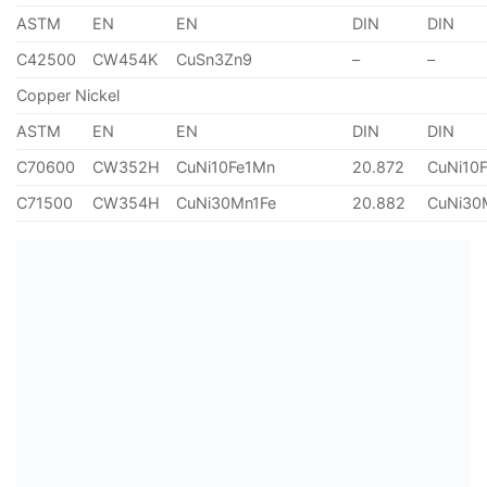
ASTM
EN
EN
DIN
DIN
C42500
CW454K
CuSn3Zn9
–
–
Copper Nickel
ASTM
EN
EN
DIN
DIN
C70600
CW352H
CuNi10Fe1Mn
20.872
CuNi10
C71500
CW354H
CuNi30Mn1Fe
20.882
CuNi30