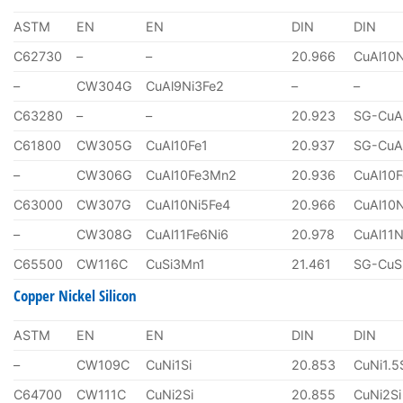
ASTM
EN
EN
DIN
DIN
C62730
–
–
20.966
CuAl10
–
CW304G
CuAl9Ni3Fe2
–
–
C63280
–
–
20.923
SG-CuA
C61800
CW305G
CuAl10Fe1
20.937
SG-CuA
–
CW306G
CuAl10Fe3Mn2
20.936
CuAl10
C63000
CW307G
CuAl10Ni5Fe4
20.966
CuAl10
–
CW308G
CuAl11Fe6Ni6
20.978
CuAl11N
C65500
CW116C
CuSi3Mn1
21.461
SG-CuS
Copper Nickel Silicon
ASTM
EN
EN
DIN
DIN
–
CW109C
CuNi1Si
20.853
CuNi1.5
C64700
CW111C
CuNi2Si
20.855
CuNi2Si