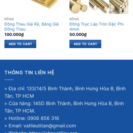
ĐỒNG
ĐỒNG
Đồng Thau Giá Rẻ, Bảng Giá
Đồng Trục Láp Tròn Đặc Phi
Đồng Thau
4mm
100.000
₫
50.000
₫
ADD TO CART
ADD TO CART
THÔNG TIN LIÊN HỆ
» Địa chỉ: 133/14/5 Bình Thành, Bình Hưng Hòa B, Bình
Tân, TP HCM
» Cửa hàng: 145D Bình Thành, Bình Hưng Hòa B, Bình
Tân, TP HCM.
» Hotline: 0906 856 316
» Email: vatlieutitan@gmail.com