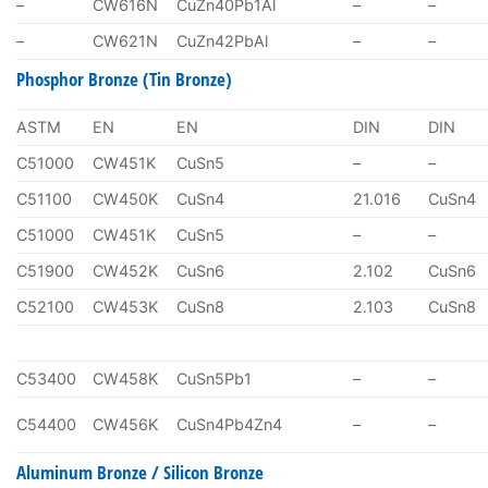
–
CW616N
CuZn40Pb1Al
–
–
–
CW621N
CuZn42PbAl
–
–
Phosphor Bronze (Tin Bronze)
ASTM
EN
EN
DIN
DIN
C51000
CW451K
CuSn5
–
–
C51100
CW450K
CuSn4
21.016
CuSn4
C51000
CW451K
CuSn5
–
–
C51900
CW452K
CuSn6
2.102
CuSn6
C52100
CW453K
CuSn8
2.103
CuSn8
C53400
CW458K
CuSn5Pb1
–
–
C54400
CW456K
CuSn4Pb4Zn4
–
–
Aluminum Bronze / Silicon Bronze