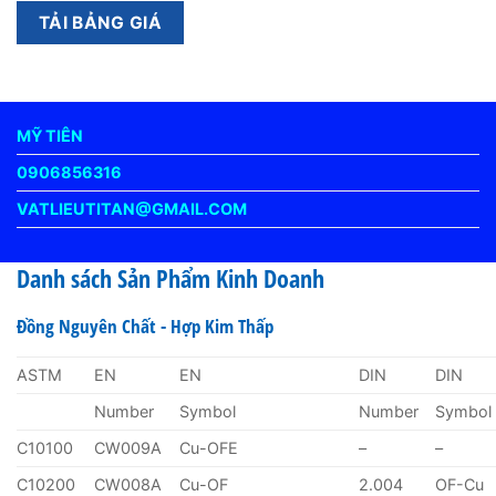
MỸ TIÊN
0906856316
VATLIEUTITAN@GMAIL.COM
Danh sách Sản Phẩm Kinh Doanh
Đồng Nguyên Chất - Hợp Kim Thấp
ASTM
EN
EN
DIN
DIN
Number
Symbol
Number
Symbol
C10100
CW009A
Cu-OFE
–
–
C10200
CW008A
Cu-OF
2.004
OF-Cu