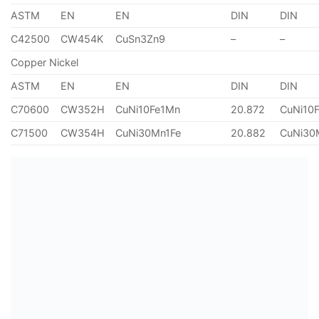
ASTM
EN
EN
DIN
DIN
C42500
CW454K
CuSn3Zn9
–
–
Copper Nickel
ASTM
EN
EN
DIN
DIN
C70600
CW352H
CuNi10Fe1Mn
20.872
CuNi10
C71500
CW354H
CuNi30Mn1Fe
20.882
CuNi30