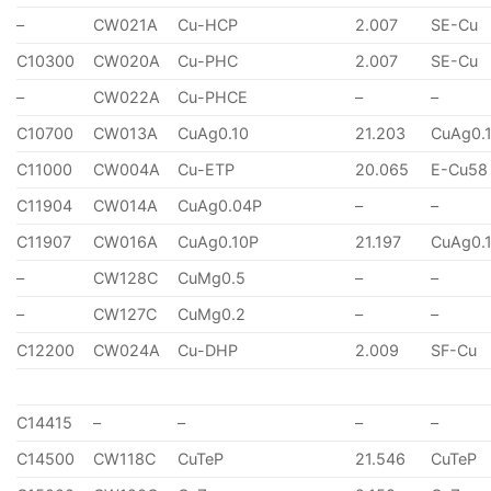
–
CW021A
Cu-HCP
2.007
SE-Cu
C10300
CW020A
Cu-PHC
2.007
SE-Cu
–
CW022A
Cu-PHCE
–
–
C10700
CW013A
CuAg0.10
21.203
CuAg0.
C11000
CW004A
Cu-ETP
20.065
E-Cu58
C11904
CW014A
CuAg0.04P
–
–
C11907
CW016A
CuAg0.10P
21.197
CuAg0.
–
CW128C
CuMg0.5
–
–
–
CW127C
CuMg0.2
–
–
C12200
CW024A
Cu-DHP
2.009
SF-Cu
C14415
–
–
–
–
C14500
CW118C
CuTeP
21.546
CuTeP