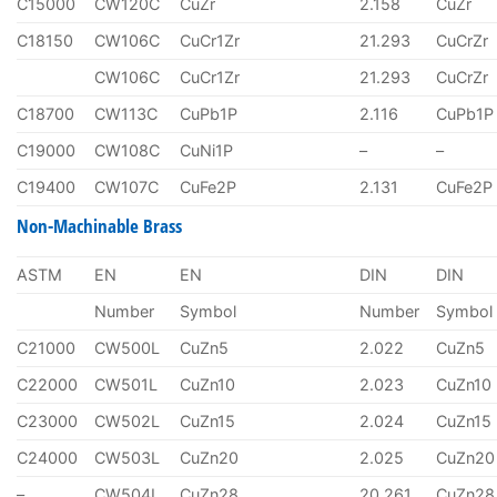
C15000
CW120C
CuZr
2.158
CuZr
C18150
CW106C
CuCr1Zr
21.293
CuCrZr
CW106C
CuCr1Zr
21.293
CuCrZr
C18700
CW113C
CuPb1P
2.116
CuPb1P
C19000
CW108C
CuNi1P
–
–
C19400
CW107C
CuFe2P
2.131
CuFe2P
Non-Machinable Brass
ASTM
EN
EN
DIN
DIN
Number
Symbol
Number
Symbol
C21000
CW500L
CuZn5
2.022
CuZn5
C22000
CW501L
CuZn10
2.023
CuZn10
C23000
CW502L
CuZn15
2.024
CuZn15
C24000
CW503L
CuZn20
2.025
CuZn20
–
CW504L
CuZn28
20.261
CuZn28