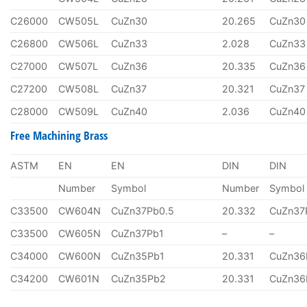
C26000
CW505L
CuZn30
20.265
CuZn30
C26800
CW506L
CuZn33
2.028
CuZn33
C27000
CW507L
CuZn36
20.335
CuZn36
C27200
CW508L
CuZn37
20.321
CuZn37
C28000
CW509L
CuZn40
2.036
CuZn40
Free Machining Brass
ASTM
EN
EN
DIN
DIN
Number
Symbol
Number
Symbol
C33500
CW604N
CuZn37Pb0.5
20.332
CuZn37
C33500
CW605N
CuZn37Pb1
–
–
C34000
CW600N
CuZn35Pb1
20.331
CuZn36
C34200
CW601N
CuZn35Pb2
20.331
CuZn36