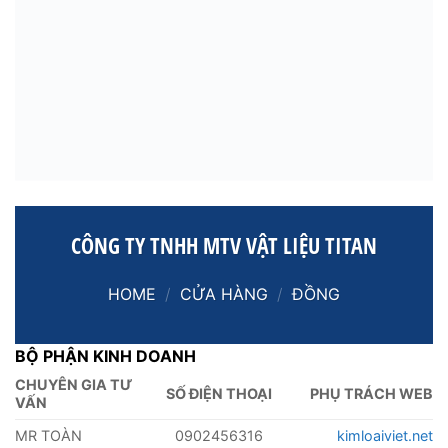
CÔNG TY TNHH MTV VẬT LIỆU TITAN
HOME
/
CỬA HÀNG
/
ĐỒNG
BỘ PHẬN KINH DOANH
CHUYÊN GIA TƯ
SỐ ĐIỆN THOẠI
PHỤ TRÁCH WEB
VẤN
MR TOÀN
0902456316
kimloaiviet.net