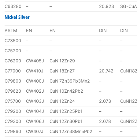
C63280
–
–
20.923
SG-CuA
Nickel Silver
ASTM
EN
EN
DIN
DIN
C73500
–
–
–
–
C75200
–
–
–
–
C76200
CW405J
CuNi12Zn29
–
–
C77000
CW410J
CuNi18Zn27
20.742
CuNi18
C79800
CW400J
CuNi7Zn39Pb3Mn2
–
–
C79620
CW402J
CuNi10Zn42Pb2
–
–
C75700
CW403J
CuNi12Zn24
2.073
CuNi12
C79200
CW404J
CuNi12Zn25Pb1
–
–
C79300
CW406J
CuNi12Zn30Pb1
2.078
CuNi12
C79860
CW407J
CuNi12Zn38Mn5Pb2
–
–