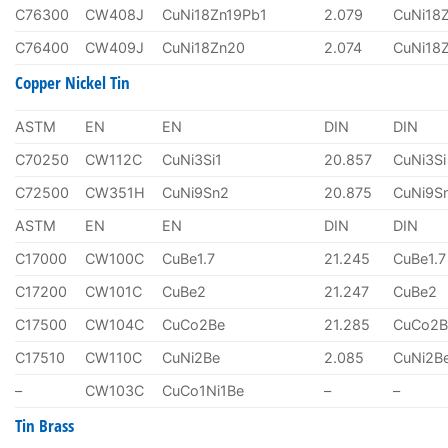
C76300
CW408J
CuNi18Zn19Pb1
2.079
CuNi18
C76400
CW409J
CuNi18Zn20
2.074
CuNi18
Copper Nickel Tin
ASTM
EN
EN
DIN
DIN
C70250
CW112C
CuNi3Si1
20.857
CuNi3Si
C72500
CW351H
CuNi9Sn2
20.875
CuNi9S
ASTM
EN
EN
DIN
DIN
C17000
CW100C
CuBe1.7
21.245
CuBe1.7
C17200
CW101C
CuBe2
21.247
CuBe2
C17500
CW104C
CuCo2Be
21.285
CuCo2B
C17510
CW110C
CuNi2Be
2.085
CuNi2B
–
CW103C
CuCo1Ni1Be
–
–
Tin Brass