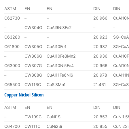
ASTM
EN
EN
DIN
DIN
C62730
–
–
20.966
CuAl10
–
CW304G
CuAl9Ni3Fe2
–
–
C63280
–
–
20.923
SG-CuA
C61800
CW305G
CuAl10Fe1
20.937
SG-CuA
–
CW306G
CuAl10Fe3Mn2
20.936
CuAl10
C63000
CW307G
CuAl10Ni5Fe4
20.966
CuAl10
–
CW308G
CuAl11Fe6Ni6
20.978
CuAl11N
C65500
CW116C
CuSi3Mn1
21.461
SG-CuS
Copper Nickel Silicon
ASTM
EN
EN
DIN
DIN
–
CW109C
CuNi1Si
20.853
CuNi1.5
C64700
CW111C
CuNi2Si
20.855
CuNi2Si