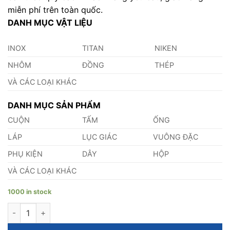
miễn phí trên toàn quốc.
DANH MỤC VẬT LIỆU
INOX
TITAN
NIKEN
NHÔM
ĐỒNG
THÉP
VÀ CÁC LOẠI KHÁC
DANH MỤC SẢN PHẨM
CUỘN
TẤM
ỐNG
LÁP
LỤC GIÁC
VUÔNG ĐẶC
PHỤ KIỆN
DÂY
HỘP
VÀ CÁC LOẠI KHÁC
1000 in stock
Shim Chêm Đồng 9.1mm quantity