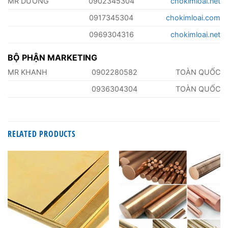
MR DƯỠNG
0902345304
chokimloai.net
0917345304
chokimloai.com
0969304316
chokimloai.net
BỘ PHẬN MARKETING
MR KHANH
0902280582
TOÀN QUỐC
0936304304
TOÀN QUỐC
RELATED PRODUCTS