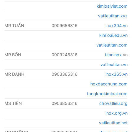
kimloaiviet.com
vatlieutitan.xyz
MR TUẤN
0909656316
inox304.vn
kimloai.edu.vn
vatlieutitan.com
MR BỐN
0909246316
titaninox
.vn
vatlieutitan.vn
MR DANH
0903365316
inox365.vn
inoxdacchung.com
tongkhokimloai.com
MS TIÊN
0906856316
chovatlieu.org
inox.org.vn
vatlieutitan.net