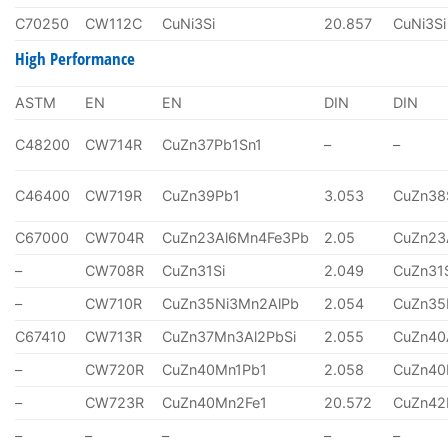
C70250
CW112C
CuNi3Si
20.857
CuNi3Si
High Performance
ASTM
EN
EN
DIN
DIN
C48200
CW714R
CuZn37Pb1Sn1
–
–
C46400
CW719R
CuZn39Pb1
3.053
CuZn38
C67000
CW704R
CuZn23Al6Mn4Fe3Pb
2.05
CuZn23
–
CW708R
CuZn31Si
2.049
CuZn31
–
CW710R
CuZn35Ni3Mn2AlPb
2.054
CuZn35
C67410
CW713R
CuZn37Mn3Al2PbSi
2.055
CuZn40
–
CW720R
CuZn40Mn1Pb1
2.058
CuZn40
–
CW723R
CuZn40Mn2Fe1
20.572
CuZn4
–
–
–
–
–