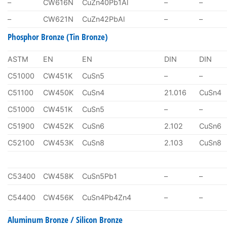
–
CW616N
CuZn40Pb1Al
–
–
–
CW621N
CuZn42PbAl
–
–
Phosphor Bronze (Tin Bronze)
ASTM
EN
EN
DIN
DIN
C51000
CW451K
CuSn5
–
–
C51100
CW450K
CuSn4
21.016
CuSn4
C51000
CW451K
CuSn5
–
–
C51900
CW452K
CuSn6
2.102
CuSn6
C52100
CW453K
CuSn8
2.103
CuSn8
C53400
CW458K
CuSn5Pb1
–
–
C54400
CW456K
CuSn4Pb4Zn4
–
–
Aluminum Bronze / Silicon Bronze