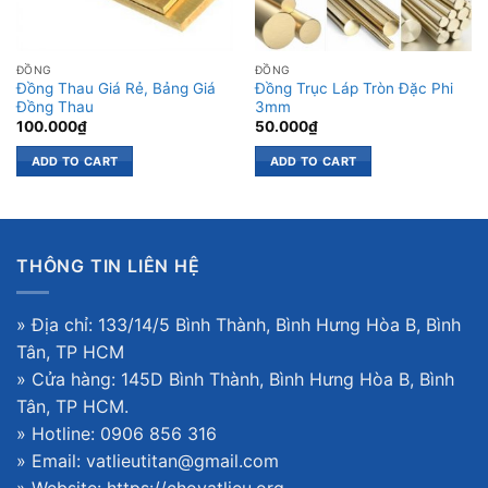
ĐỒNG
ĐỒNG
Đồng Thau Giá Rẻ, Bảng Giá
Đồng Trục Láp Tròn Đặc Phi
Đồng Thau
3mm
100.000
₫
50.000
₫
ADD TO CART
ADD TO CART
THÔNG TIN LIÊN HỆ
» Địa chỉ: 133/14/5 Bình Thành, Bình Hưng Hòa B, Bình
Tân, TP HCM
» Cửa hàng: 145D Bình Thành, Bình Hưng Hòa B, Bình
Tân, TP HCM.
» Hotline: 0906 856 316
» Email: vatlieutitan@gmail.com