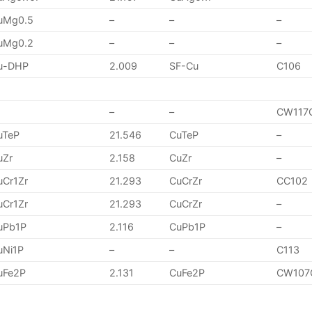
uMg0.5
–
–
–
uMg0.2
–
–
–
u-DHP
2.009
SF-Cu
C106
–
–
CW117
uTeP
21.546
CuTeP
–
uZr
2.158
CuZr
–
uCr1Zr
21.293
CuCrZr
CC102
uCr1Zr
21.293
CuCrZr
–
uPb1P
2.116
CuPb1P
–
uNi1P
–
–
C113
uFe2P
2.131
CuFe2P
CW107