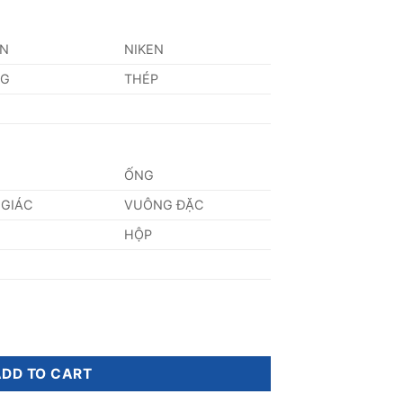
AN
NIKEN
NG
THÉP
ỐNG
 GIÁC
VUÔNG ĐẶC
HỘP
ADD TO CART