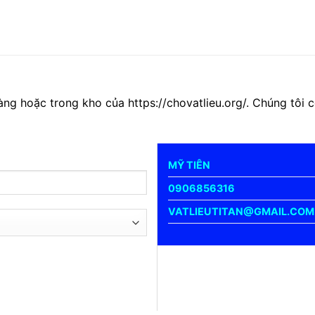
àng hoặc trong kho của https://chovatlieu.org/. Chúng tôi
MỸ TIÊN
0906856316
VATLIEUTITAN@GMAIL.COM