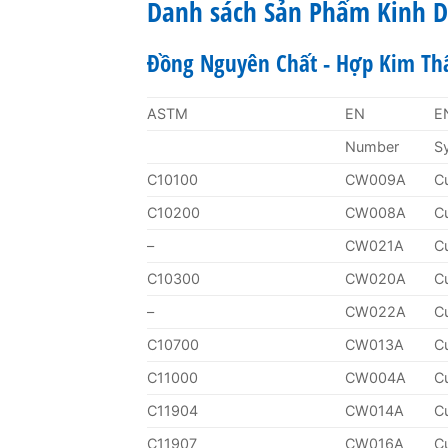
Danh sách Sản Phẩm Kinh 
Đồng Nguyên Chất - Hợp Kim Th
ASTM
EN
E
Number
S
C10100
CW009A
C
C10200
CW008A
C
–
CW021A
C
C10300
CW020A
C
–
CW022A
C
C10700
CW013A
C
C11000
CW004A
C
C11904
CW014A
C
C11907
CW016A
C