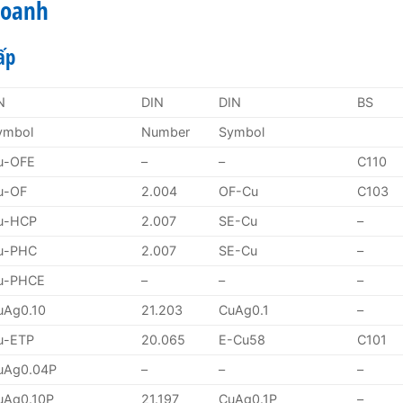
Doanh
ấp
N
DIN
DIN
BS
ymbol
Number
Symbol
u-OFE
–
–
C110
u-OF
2.004
OF-Cu
C103
u-HCP
2.007
SE-Cu
–
u-PHC
2.007
SE-Cu
–
u-PHCE
–
–
–
uAg0.10
21.203
CuAg0.1
–
u-ETP
20.065
E-Cu58
C101
uAg0.04P
–
–
–
uAg0.10P
21.197
CuAg0.1P
–