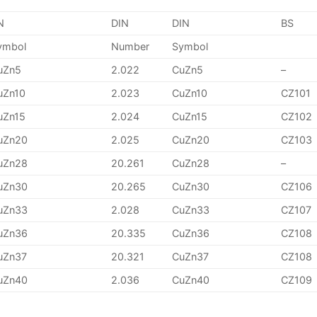
N
DIN
DIN
BS
ymbol
Number
Symbol
uZn5
2.022
CuZn5
–
uZn10
2.023
CuZn10
CZ101
uZn15
2.024
CuZn15
CZ102
uZn20
2.025
CuZn20
CZ103
uZn28
20.261
CuZn28
–
uZn30
20.265
CuZn30
CZ106
uZn33
2.028
CuZn33
CZ107
uZn36
20.335
CuZn36
CZ108
uZn37
20.321
CuZn37
CZ108
uZn40
2.036
CuZn40
CZ109