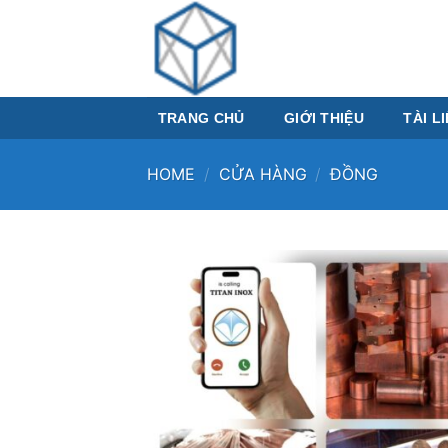
Skip
to
content
TRANG CHỦ
GIỚI THIỆU
TÀI L
HOME
/
CỬA HÀNG
/
ĐỒNG