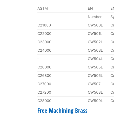
ASTM
EN
E
Number
S
C21000
CW500L
C
C22000
CW501L
C
C23000
CW502L
C
C24000
CW503L
C
–
CW504L
C
C26000
CW505L
C
C26800
CW506L
C
C27000
CW507L
C
C27200
CW508L
C
C28000
CW509L
C
Free Machining Brass