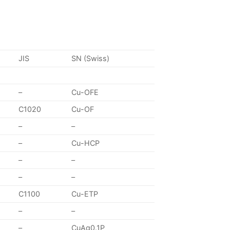
JIS
SN (Swiss)
–
Cu-OFE
C1020
Cu-OF
–
–
–
Cu-HCP
–
–
–
–
C1100
Cu-ETP
–
–
–
CuAg0.1P