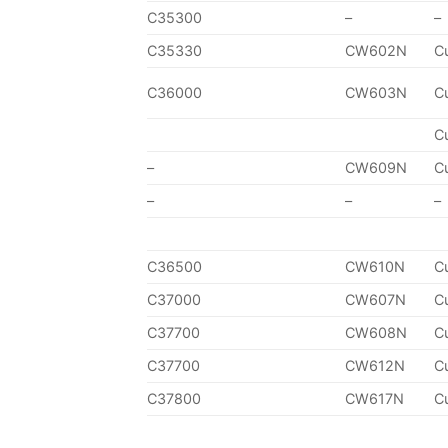
C35300
–
–
C35330
CW602N
C
C36000
CW603N
C
C
–
CW609N
C
–
–
–
C36500
CW610N
C
C37000
CW607N
C
C37700
CW608N
C
C37700
CW612N
C
C37800
CW617N
C