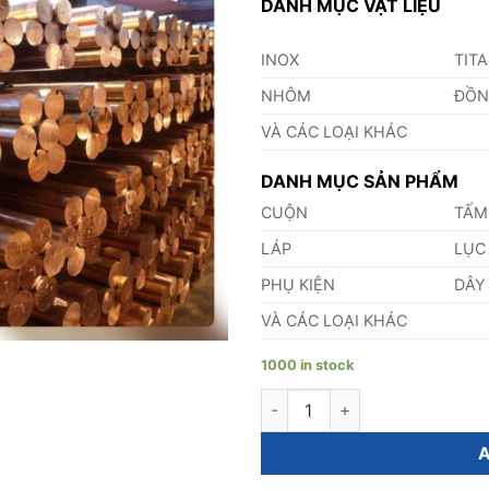
DANH MỤC VẬT LIỆU
INOX
TIT
NHÔM
ĐỒ
VÀ CÁC LOẠI KHÁC
DANH MỤC SẢN PHẨM
CUỘN
TẤM
LÁP
LỤC
PHỤ KIỆN
DÂY
VÀ CÁC LOẠI KHÁC
1000 in stock
Láp Đồng Phi 198 quantity