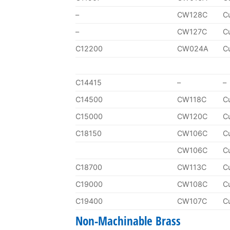
–
CW128C
C
–
CW127C
C
C12200
CW024A
C
C14415
–
–
C14500
CW118C
C
C15000
CW120C
C
C18150
CW106C
C
CW106C
C
C18700
CW113C
C
C19000
CW108C
C
C19400
CW107C
C
Non-Machinable Brass