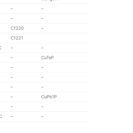
–
–
–
–
C1220
–
C1221
C
–
–
–
CuTeP
–
–
–
–
–
–
–
CuPb1P
–
–
C
–
–