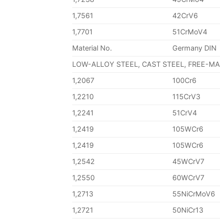
1,7561
42CrV6
1,7701
51CrMoV4
Material No.
Germany DIN
LOW-ALLOY STEEL, CAST STEEL, FREE-M
1,2067
100Cr6
1,2210
115CrV3
1,2241
51CrV4
1,2419
105WCr6
1,2419
105WCr6
1,2542
45WCrV7
1,2550
60WCrV7
1,2713
55NiCrMoV6
1,2721
50NiCr13