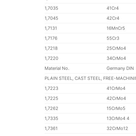
1,7035
41Cr4
1,7045
42Cr4
1,7131
16MnCr5
1,7176
55Cr3
1,7218
25CrMo4
1,7220
34CrMo4
Material No.
Germany DIN
PLAIN STEEL, CAST STEEL, FREE-MACHIN
1,7223
41CrMo4
1,7225
42CrMo4
1,7262
15CrMo5
1,7335
13CrMo4 4
1,7361
32CrMo12