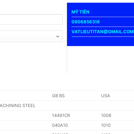
MỸ TIÊN
0906856316
VATLIEUTITAN@GMAIL.COM
GB BS
USA
MACHINING STEEL
14491CR
1008
040A10
1010