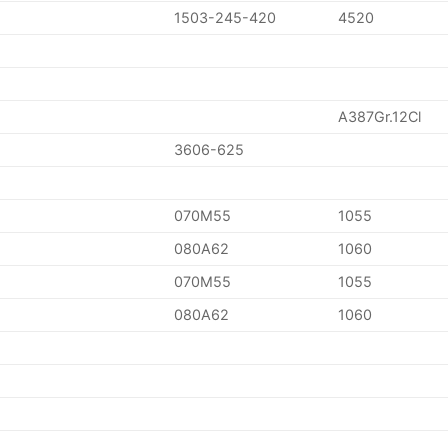
1503-245-420
4520
A387Gr.12Cl
3606-625
070M55
1055
080A62
1060
070M55
1055
080A62
1060