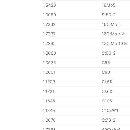
1,5423
16Mo5
1,0050
St50-2
1,7242
16CrMo 4
1,7337
16CrMo 4 4
1,7362
12CrMo 19 5
1,0060
St60-2
1,0535
C55
1,0601
C60
1,1203
Ck55
1,1221
Ck60
1,1545
C1051
1,1545
C105W1
1,0070
St70-2
1,7238
49CrMo4