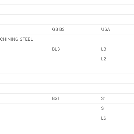
GB BS
USA
ACHINING STEEL
BL3
L3
L2
BS1
S1
S1
L6