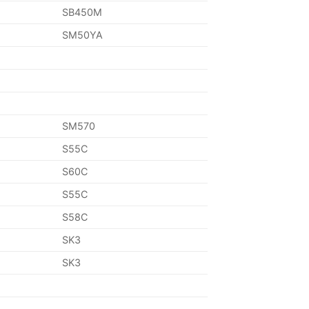
SB450M
SM50YA
SM570
S55C
S60C
S55C
S58C
SK3
SK3