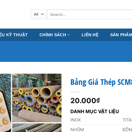
Search
for:
IỆU KỸ THUẬT
CHÍNH SÁCH
LIÊN HỆ
SẢN PHẨ
Bảng Giá Thép SC
20.000
₫
DANH MỤC VẬT LIỆU
INOX
TIT
NHÔM
ĐỒ