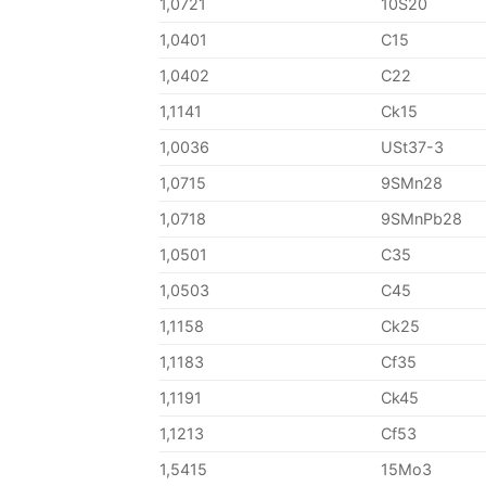
1,0721
10S20
1,0401
C15
1,0402
C22
1,1141
Ck15
1,0036
USt37-3
1,0715
9SMn28
1,0718
9SMnPb28
1,0501
C35
1,0503
C45
1,1158
Ck25
1,1183
Cf35
1,1191
Ck45
1,1213
Cf53
1,5415
15Mo3