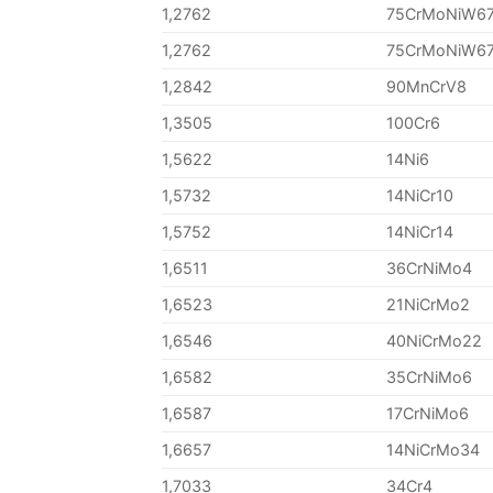
1,2762
75CrMoNiW6
1,2762
75CrMoNiW6
1,2842
90MnCrV8
1,3505
100Cr6
1,5622
14Ni6
1,5732
14NiCr10
1,5752
14NiCr14
1,6511
36CrNiMo4
1,6523
21NiCrMo2
1,6546
40NiCrMo22
1,6582
35CrNiMo6
1,6587
17CrNiMo6
1,6657
14NiCrMo34
1,7033
34Cr4