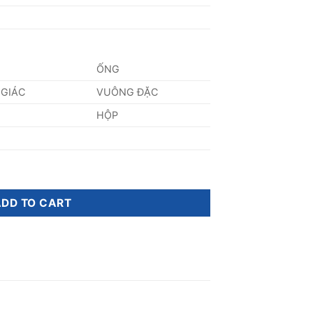
ỐNG
 GIÁC
VUÔNG ĐẶC
HỘP
uantity
ADD TO CART