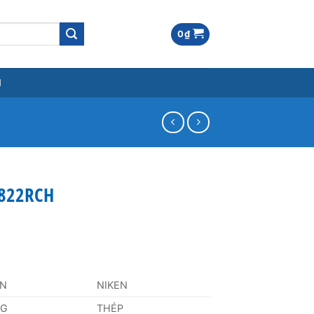
0
₫
M
M822RCH
AN
NIKEN
NG
THÉP