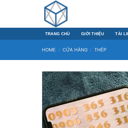
Skip
to
content
TRANG CHỦ
GIỚI THIỆU
TÀI L
HOME
/
CỬA HÀNG
/
THÉP