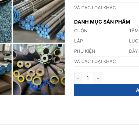
VÀ CÁC LOẠI KHÁC
DANH MỤC SẢN PHẨM
CUỘN
TẤM
LÁP
LỤC
PHỤ KIỆN
DÂY
VÀ CÁC LOẠI KHÁC
Bảng Giá Thép SCM822RCH q