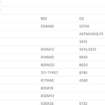
7
7
B02
O2
534A99
52100
ASTMA350LF5
3415
655M13
3415;3310
816M40
9840
805M20
8620
311-TYPE7
8740
817M40
4340
820A16
832M13
530A32
5132