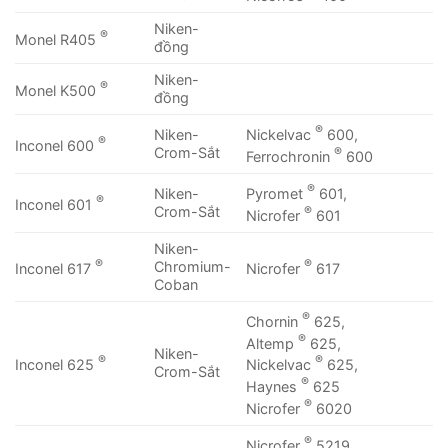
Niken-
®
Monel R405
đồng
Niken-
®
Monel K500
đồng
®
Nickelvac
600,
Niken-
®
Inconel 600
®
Crom-Sắt
Ferrochronin
600
®
Pyromet
601,
Niken-
®
Inconel 601
®
Crom-Sắt
Nicrofer
601
Niken-
®
®
Chromium-
Inconel 617
Nicrofer
617
Coban
®
Chornin
625,
®
Altemp
625,
Niken-
®
®
Inconel 625
Nickelvac
625,
Crom-Sắt
®
Haynes
625
®
Nicrofer
6020
®
Nicrofer
5219,