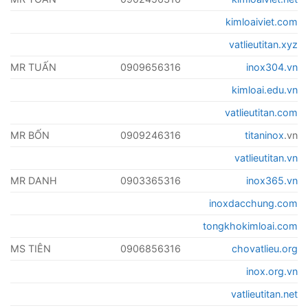
kimloaiviet.com
vatlieutitan.xyz
MR TUẤN
0909656316
inox304.vn
kimloai.edu.vn
vatlieutitan.com
MR BỐN
0909246316
titaninox
.vn
vatlieutitan.vn
MR DANH
0903365316
inox365.vn
inoxdacchung.com
tongkhokimloai.com
MS TIÊN
0906856316
chovatlieu.org
inox.org.vn
vatlieutitan.net