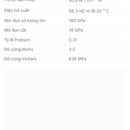
90,9 W / (m-
K)
o
Điện trở suất
69,3 nΩ-m @ 20
C
Mô-đun số lượng lớn
180 GPa
Mô đun cắt
76 GPa
Tỷ lệ Poisson
0,31
Độ cứng Mohs
4.0
Độ cứng Vickers
638 MPa