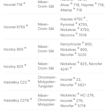
Niken-
®
®
®
Inconel 718
Alvac
718, Haynes
718,
Crom-Sắt
®
Altemp
718
®
Haynes X750
,
®
Niken-
Pyromet
X750,
®
Inconel X750
Crom-Sắt
®
Nickelvac
X750,
®
Nicorros
7016
®
Ferrochronin
800,
Niken-
®
®
Incoloy 800
Nickelvac
800,
Crom-Sắt
®
Nicrofer
3220
®
Nickelvac
825, Nicrofer
Niken-
®
Incoloy 825
®
Crom-Sắt
4241
Chromium-
®
Inconel
22,
®
Molypden-
Hastelloy C22
®
Nicrofer
5621
Tungsten
®
Nickelvac
HC-276,
Niken-
®
®
Chromium-
Hastelloy C276
Inconel
276,
Molypden
®
Nicrofer
5716