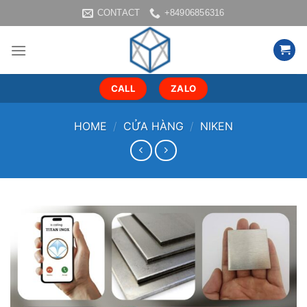
Skip
CONTACT
+84906856316
to
content
CALL
ZALO
HOME
/
CỬA HÀNG
/
NIKEN