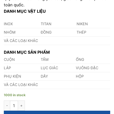
toàn quốc.
DANH MỤC VẬT LIỆU
INOX
TITAN
NIKEN
NHÔM
ĐỒNG
THÉP
VÀ CÁC LOẠI KHÁC
DANH MỤC SẢN PHẨM
CUỘN
TẤM
ỐNG
LÁP
LỤC GIÁC
VUÔNG ĐẶC
PHỤ KIỆN
DÂY
HỘP
VÀ CÁC LOẠI KHÁC
1000 in stock
Tấm Hastelloy B2 quantity