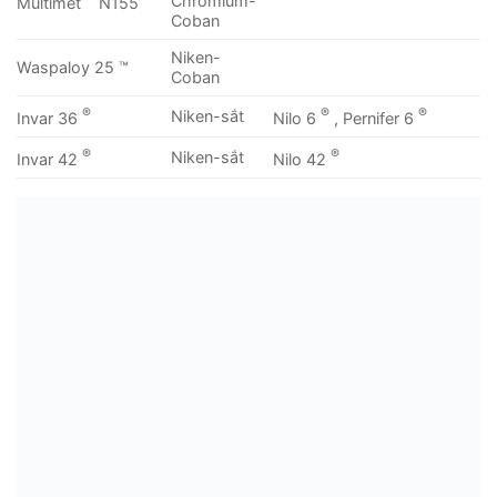
Chromium-
Multimet
N155
Coban
Niken-
Waspaloy 25 ™
Coban
®
®
®
Niken-sắt
Invar 36
Nilo 6
, Pernifer 6
®
®
Niken-sắt
Invar 42
Nilo 42