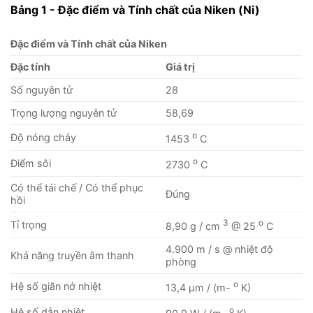
Bảng 1 - Đặc điểm và Tính chất của Niken (Ni)
Đặc điểm và Tính chất của Niken
Đặc tính
Giá trị
Số nguyên tử
28
Trọng lượng nguyên tử
58,69
o
Độ nóng chảy
1453
C
o
Điểm sôi
2730
C
Có thể tái chế / Có thể phục
Đúng
hồi
3
o
Tỉ trọng
8,90 g / cm
@ 25
C
4.900 m / s @ nhiệt độ
Khả năng truyền âm thanh
phòng
o
Hệ số giãn nở nhiệt
13,4 μm / (m-
K)
o
Hệ số dẫn nhiệt