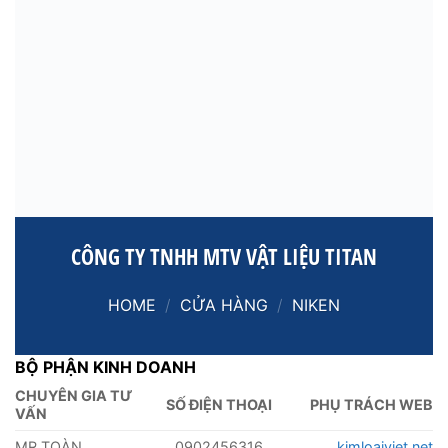
CÔNG TY TNHH MTV VẬT LIỆU TITAN
HOME
/
CỬA HÀNG
/
NIKEN
BỘ PHẬN KINH DOANH
CHUYÊN GIA TƯ
SỐ ĐIỆN THOẠI
PHỤ TRÁCH WEB
VẤN
MR TOÀN
0902456316
kimloaiviet.net