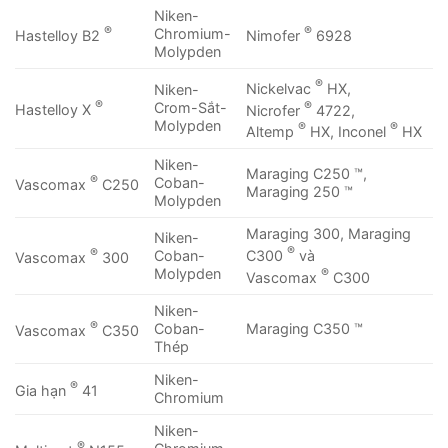
Niken-
®
®
Chromium-
Hastelloy B2
Nimofer
6928
Molypden
®
Nickelvac
HX,
Niken-
®
®
Crom-Sắt-
Hastelloy X
Nicrofer
4722,
Molypden
®
®
Altemp
HX, Inconel
HX
Niken-
Maraging C250 ™,
®
Coban-
Vascomax
C250
Maraging 250 ™
Molypden
Maraging 300, Maraging
Niken-
®
®
C300
và
Coban-
Vascomax
300
®
Molypden
Vascomax
C300
Niken-
®
Coban-
Maraging C350 ™
Vascomax
C350
Thép
Niken-
®
Gia hạn
41
Chromium
Niken-
®