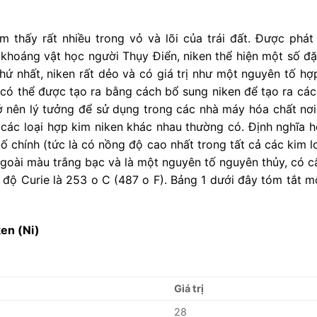
m thấy rất nhiều trong vỏ và lõi của trái đất. Được phát 
 khoáng vật học người Thụy Điển, niken thể hiện một số đ
ứ nhất, niken rất dẻo và có giá trị như một nguyên tố hợ
gỉ có thể được tạo ra bằng cách bổ sung niken để tạo ra 
 nên lý tưởng để sử dụng trong các nhà máy hóa chất nơi 
t các loại hợp kim niken khác nhau thường có. Định nghĩa 
tố chính (tức là có nồng độ cao nhất trong tất cả các kim l
 ngoài màu trắng bạc và là một nguyên tố nguyên thủy, có c
t độ Curie là 253 o C (487 o F). Bảng 1 dưới đây tóm tắt mộ
ken (Ni)
Giá trị
28