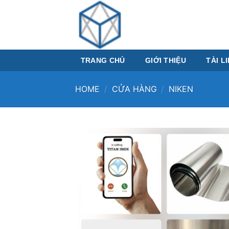
Skip
to
content
TRANG CHỦ
GIỚI THIỆU
TÀI L
HOME
/
CỬA HÀNG
/
NIKEN