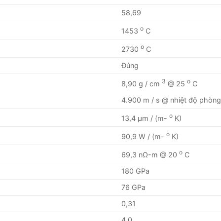
58,69
o
1453
C
o
2730
C
Đúng
3
o
8,90 g / cm
@ 25
C
4.900 m / s @ nhiệt độ phòn
o
13,4 μm / (m-
K)
o
90,9 W / (m-
K)
o
69,3 nΩ-m @ 20
C
180 GPa
76 GPa
0,31
4.0