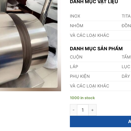
DANH MỤC VẬT LIỆU
INOX
TIT
NHÔM
ĐỒ
VÀ CÁC LOẠI KHÁC
DANH MỤC SẢN PHẨM
CUỘN
TẤM
LÁP
LỤC
PHỤ KIỆN
DÂY
VÀ CÁC LOẠI KHÁC
1000 in stock
Cuộn Nicrofer 4241 quantity