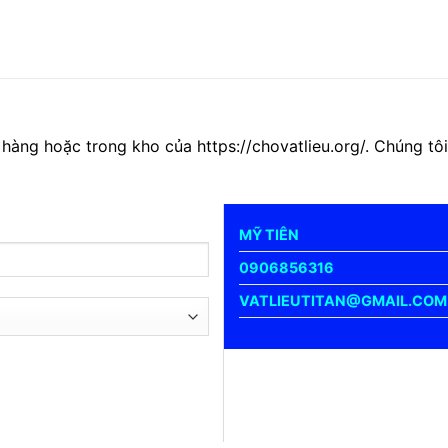
 hàng hoặc trong kho của https://chovatlieu.org/. Chúng t
MỸ TIÊN
0906856316
VATLIEUTITAN@GMAIL.COM