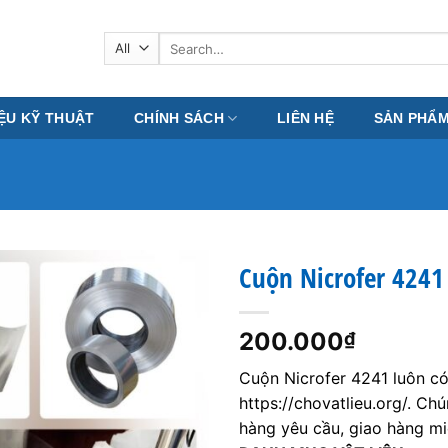
Search
for:
IỆU KỸ THUẬT
CHÍNH SÁCH
LIÊN HỆ
SẢN PHẨ
Cuộn Nicrofer 4241
200.000
₫
Cuộn Nicrofer 4241 luôn có
https://chovatlieu.org/. Ch
hàng yêu cầu, giao hàng mi