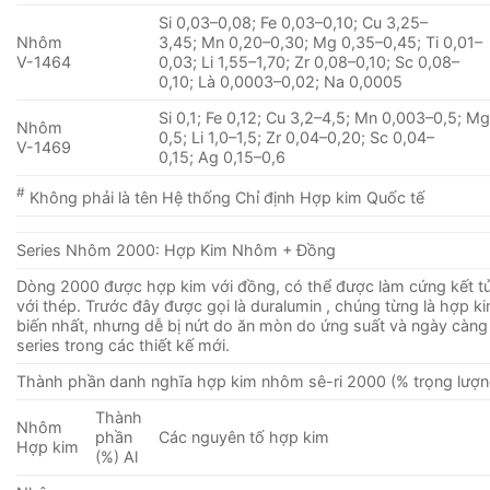
Si 0,03–0,08; Fe 0,03–0,10; Cu 3,25–
Nhôm
3,45; Mn 0,20–0,30; Mg 0,35–0,45; Ti 0,01–
V-1464
0,03; Li 1,55–1,70; Zr 0,08–0,10; Sc 0,08–
0,10; Là 0,0003–0,02; Na 0,0005
Si 0,1; Fe 0,12; Cu 3,2–4,5; Mn 0,003–0,5; Mg
Nhôm
0,5; Li 1,0–1,5; Zr 0,04–0,20; Sc 0,04–
V-1469
0,15; Ag 0,15–0,6
#
Không phải là tên Hệ thống Chỉ định Hợp kim Quốc tế
Series Nhôm 2000: Hợp Kim Nhôm + Đồng
Dòng 2000 được hợp kim với đồng, có thể được làm cứng kết 
với thép. Trước đây được gọi là duralumin , chúng từng là hợp 
biến nhất, nhưng dễ bị nứt do ăn mòn do ứng suất và ngày càng
series trong các thiết kế mới.
Thành phần danh nghĩa hợp kim nhôm sê-ri 2000 (% trọng lượn
Thành
Nhôm
phần
Các nguyên tố hợp kim
Hợp kim
(%) Al