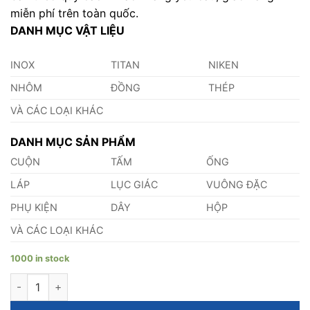
miễn phí trên toàn quốc.
DANH MỤC VẬT LIỆU
INOX
TITAN
NIKEN
NHÔM
ĐỒNG
THÉP
VÀ CÁC LOẠI KHÁC
DANH MỤC SẢN PHẨM
CUỘN
TẤM
ỐNG
LÁP
LỤC GIÁC
VUÔNG ĐẶC
PHỤ KIỆN
DÂY
HỘP
VÀ CÁC LOẠI KHÁC
1000 in stock
Láp Nhôm 6061 Phi 300 quantity