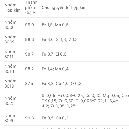
Thành
Nhôm
phần
Các nguyên tố hợp kim
Hợp kim
(%) Al
Nhôm
98.0
Fe 1,5; Mn 0,5;
8006
Nhôm
88.3
Fe 8,6; Si 1,8; V 1.3
8009
Nhôm
98,7
Fe 0,7; Si 0,6
8011
Nhôm
98,2
Fe 1,4; Mn 0,4;
8014
Nhôm
87,5
Fe 8,3; Ce 4,0; O 0,2
8019
Si 0,05; Fe 0,06–0,25; Cu 0,20; Mg 0,05; Có
Nhôm
TK 0,18; Zn 0,50; Ti 0,005–0,02; Li 3,4–
8025
4,2; Zr 0,08–0,25
Nhôm
99.3
Fe 0,5; Cu 0,2
8030