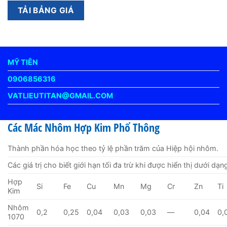
MỸ TIÊN
0906856316
VATLIEUTITAN@GMAIL.COM
Các Mác Nhôm Hợp Kim Phổ Thông
Thành phần hóa học theo tỷ lệ phần trăm của Hiệp hội nhôm.
Các giá trị cho biết giới hạn tối đa trừ khi được hiển thị dưới dạn
Hợp
Si
Fe
Cu
Mn
Mg
Cr
Zn
Ti
Kim
Nhôm
0,2
0,25
0,04
0,03
0,03
—
0,04
0,
1070