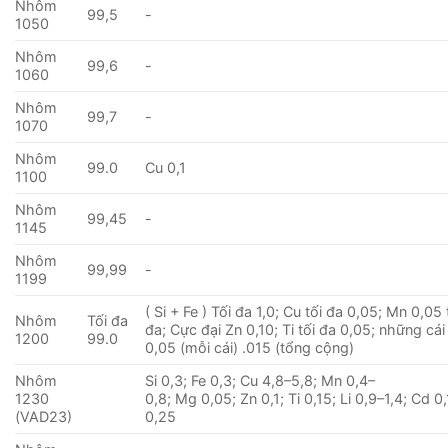
Nhôm
99,5
-
1050
Nhôm
99,6
-
1060
Nhôm
99,7
-
1070
Nhôm
99.0
Cu 0,1
1100
Nhôm
99,45
-
1145
Nhôm
99,99
-
1199
( Si + Fe ) Tối đa 1,0; Cu tối đa 0,05; Mn 0,05 
Nhôm
Tối đa
đa; Cực đại Zn 0,10; Ti tối đa 0,05; những cá
1200
99.0
0,05 (mỗi cái) .015 (tổng cộng)
Nhôm
Si 0,3; Fe 0,3; Cu 4,8–5,8; Mn 0,4–
1230
0,8; Mg 0,05; Zn 0,1; Ti 0,15; Li 0,9–1,4; Cd 0,
(VAD23)
0,25