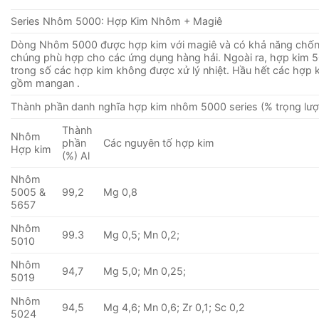
Series Nhôm 5000: Hợp Kim Nhôm + Magiê
Dòng Nhôm 5000 được hợp kim với magiê và có khả năng chống
chúng phù hợp cho các ứng dụng hàng hải. Ngoài ra, hợp kim 
trong số các hợp kim không được xử lý nhiệt. Hầu hết các hợp 
gồm mangan .
Thành phần danh nghĩa hợp kim nhôm 5000 series (% trọng lượ
Thành
Nhôm
phần
Các nguyên tố hợp kim
Hợp kim
(%) Al
Nhôm
5005 &
99,2
Mg 0,8
5657
Nhôm
99.3
Mg 0,5; Mn 0,2;
5010
Nhôm
94,7
Mg 5,0; Mn 0,25;
5019
Nhôm
94,5
Mg 4,6; Mn 0,6; Zr 0,1; Sc 0,2
5024