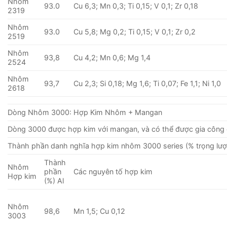
Nhôm
93.0
Cu 6,3; Mn 0,3; Ti 0,15; V 0,1; Zr 0,18
2319
Nhôm
93.0
Cu 5,8; Mg 0,2; Ti 0,15; V 0,1; Zr 0,2
2519
Nhôm
93,8
Cu 4,2; Mn 0,6; Mg 1,4
2524
Nhôm
93,7
Cu 2,3; Si 0,18; Mg 1,6; Ti 0,07; Fe 1,1; Ni 1,0
2618
Dòng Nhôm 3000: Hợp Kim Nhôm + Mangan
Dòng 3000 được hợp kim với mangan, và có thể được gia công 
Thành phần danh nghĩa hợp kim nhôm 3000 series (% trọng lượ
Thành
Nhôm
phần
Các nguyên tố hợp kim
Hợp kim
(%) Al
Nhôm
98,6
Mn 1,5; Cu 0,12
3003