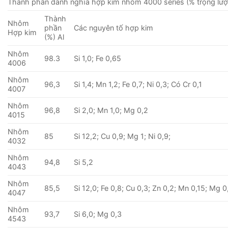
Thành phần danh nghĩa hợp kim nhôm 4000 series (% trọng lượ
Thành
Nhôm
phần
Các nguyên tố hợp kim
Hợp kim
(%) Al
Nhôm
98.3
Si 1,0; Fe 0,65
4006
Nhôm
96,3
Si 1,4; Mn 1,2; Fe 0,7; Ni 0,3; Có Cr 0,1
4007
Nhôm
96,8
Si 2,0; Mn 1,0; Mg 0,2
4015
Nhôm
85
Si 12,2; Cu 0,9; Mg 1; Ni 0,9;
4032
Nhôm
94,8
Si 5,2
4043
Nhôm
85,5
Si 12,0; Fe 0,8; Cu 0,3; Zn 0,2; Mn 0,15; Mg 0
4047
Nhôm
93,7
Si 6,0; Mg 0,3
4543