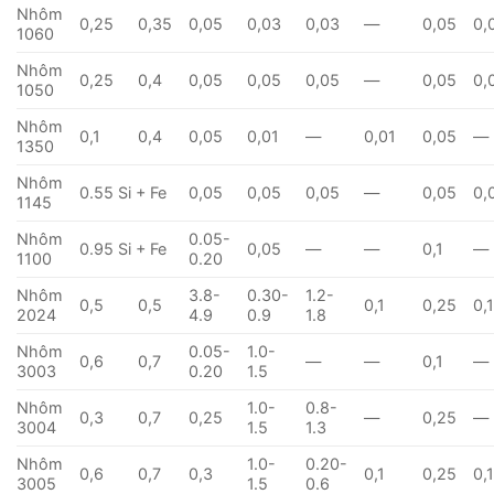
Nhôm
0,25
0,35
0,05
0,03
0,03
—
0,05
0,
1060
Nhôm
0,25
0,4
0,05
0,05
0,05
—
0,05
0,
1050
Nhôm
0,1
0,4
0,05
0,01
—
0,01
0,05
—
1350
Nhôm
0.55 Si + Fe
0,05
0,05
0,05
—
0,05
0,
1145
Nhôm
0.05-
0.95 Si + Fe
0,05
—
—
0,1
—
1100
0.20
Nhôm
3.8-
0.30-
1.2-
0,5
0,5
0,1
0,25
0,
2024
4.9
0.9
1.8
Nhôm
0.05-
1.0-
0,6
0,7
—
—
0,1
—
3003
0.20
1.5
Nhôm
1.0-
0.8-
0,3
0,7
0,25
—
0,25
—
3004
1.5
1.3
Nhôm
1.0-
0.20-
0,6
0,7
0,3
0,1
0,25
0,
3005
1.5
0.6