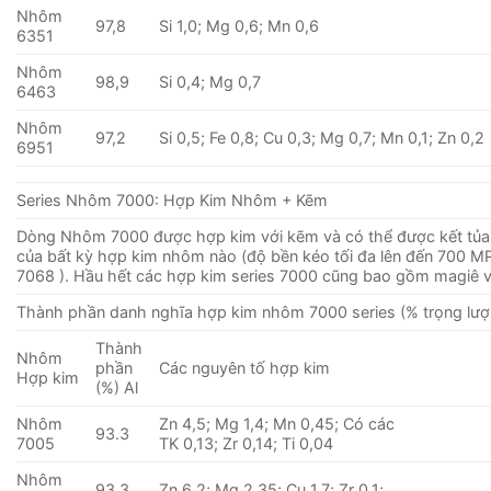
Nhôm
97,8
Si 1,0; Mg 0,6; Mn 0,6
6351
Nhôm
98,9
Si 0,4; Mg 0,7
6463
Nhôm
97,2
Si 0,5; Fe 0,8; Cu 0,3; Mg 0,7; Mn 0,1; Zn 0,2
6951
Series Nhôm 7000: Hợp Kim Nhôm + Kẽm
Dòng Nhôm 7000 được hợp kim với kẽm và có thể được kết tủa
của bất kỳ hợp kim nhôm nào (độ bền kéo tối đa lên đến 700 MP
7068 ). Hầu hết các hợp kim series 7000 cũng bao gồm magiê 
Thành phần danh nghĩa hợp kim nhôm 7000 series (% trọng lượ
Thành
Nhôm
phần
Các nguyên tố hợp kim
Hợp kim
(%) Al
Nhôm
Zn 4,5; Mg 1,4; Mn 0,45; Có các
93.3
7005
TK 0,13; Zr 0,14; Ti 0,04
Nhôm
93.3
Zn 6,2; Mg 2,35; Cu 1,7; Zr 0,1;