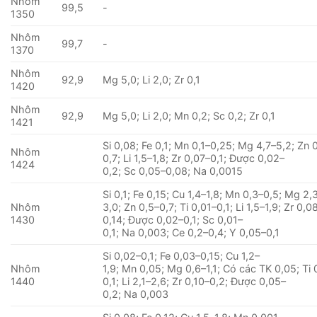
Nhôm
99,5
-
1350
Nhôm
99,7
-
1370
Nhôm
92,9
Mg 5,0; Li 2,0; Zr 0,1
1420
Nhôm
92,9
Mg 5,0; Li 2,0; Mn 0,2; Sc 0,2; Zr 0,1
1421
Si 0,08; Fe 0,1; Mn 0,1–0,25; Mg 4,7–5,2; Zn 
Nhôm
0,7; Li 1,5–1,8; Zr 0,07–0,1; Được 0,02–
1424
0,2; Sc 0,05–0,08; Na 0,0015
Si 0,1; Fe 0,15; Cu 1,4–1,8; Mn 0,3–0,5; Mg 2,
Nhôm
3,0; Zn 0,5–0,7; Ti 0,01–0,1; Li 1,5–1,9; Zr 0,0
1430
0,14; Được 0,02–0,1; Sc 0,01–
0,1; Na 0,003; Ce 0,2–0,4; Y 0,05–0,1
Si 0,02–0,1; Fe 0,03–0,15; Cu 1,2–
Nhôm
1,9; Mn 0,05; Mg 0,6–1,1; Có các TK 0,05; Ti 
1440
0,1; Li 2,1–2,6; Zr 0,10–0,2; Được 0,05–
0,2; Na 0,003