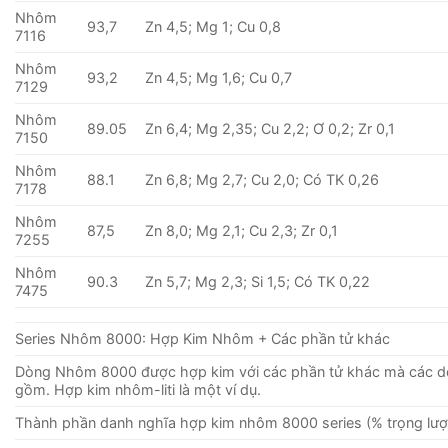
Nhôm
93,7
Zn 4,5; Mg 1; Cu 0,8
7116
Nhôm
93,2
Zn 4,5; Mg 1,6; Cu 0,7
7129
Nhôm
89.05
Zn 6,4; Mg 2,35; Cu 2,2; Ơ 0,2; Zr 0,1
7150
Nhôm
88.1
Zn 6,8; Mg 2,7; Cu 2,0; Có TK 0,26
7178
Nhôm
87,5
Zn 8,0; Mg 2,1; Cu 2,3; Zr 0,1
7255
Nhôm
90.3
Zn 5,7; Mg 2,3; Si 1,5; Có TK 0,22
7475
Series Nhôm 8000: Hợp Kim Nhôm + Các phần tử khác
Dòng Nhôm 8000 được hợp kim với các phần tử khác mà các 
gồm. Hợp kim nhôm-liti là một ví dụ.
Thành phần danh nghĩa hợp kim nhôm 8000 series (% trọng lượ