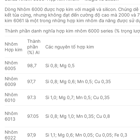
Dòng Nhôm 6000 được hợp kim với magiê và silicon. Chúng dễ g
kết tủa cứng, nhưng không đạt đến cường độ cao mà 2000 và 7
kim 6061 là một trong những hợp kim nhôm đa ​​năng được sử d
Thành phần danh nghĩa hợp kim nhôm 6000 series (% trọng lượ
Thành
Nhôm
phần
Các nguyên tố hợp kim
Hợp kim
(%) Al
Nhôm
98,7
Si 0,8; Mg 0,5
6005
Nhôm
97,7
Si 0,8; Mg 0,6; Mn 0,5; Cu 0,35
6009
Nhôm
97.3
Si 1,0; Mg 0,7; Mn 0,5; Cu 0,35
6010
Nhôm
97.05
Si 0,8; Mg 1,0; Mn 0,35; Cu 0,8
6013
Nhôm
97,9
Si 1,1; Mg 0,6; Mn 0,05; Cu 0,05; Fe 0,3
6022