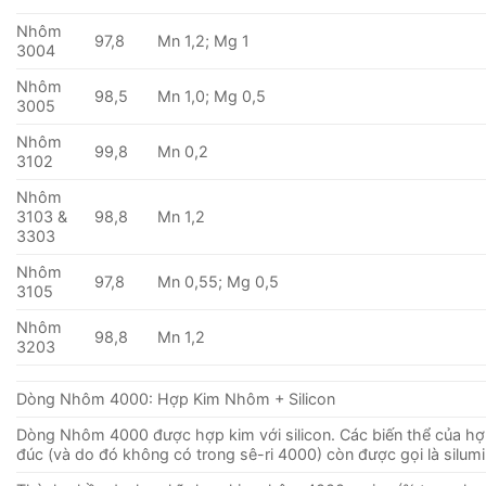
Nhôm
97,8
Mn 1,2; Mg 1
3004
Nhôm
98,5
Mn 1,0; Mg 0,5
3005
Nhôm
99,8
Mn 0,2
3102
Nhôm
3103 &
98,8
Mn 1,2
3303
Nhôm
97,8
Mn 0,55; Mg 0,5
3105
Nhôm
98,8
Mn 1,2
3203
Dòng Nhôm 4000: Hợp Kim Nhôm + Silicon
Dòng Nhôm 4000 được hợp kim với silicon. Các biến thể của hợ
đúc (và do đó không có trong sê-ri 4000) còn được gọi là silumi