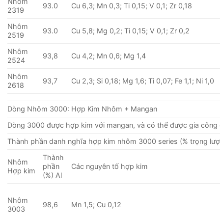
Nhôm
93.0
Cu 6,3; Mn 0,3; Ti 0,15; V 0,1; Zr 0,18
2319
Nhôm
93.0
Cu 5,8; Mg 0,2; Ti 0,15; V 0,1; Zr 0,2
2519
Nhôm
93,8
Cu 4,2; Mn 0,6; Mg 1,4
2524
Nhôm
93,7
Cu 2,3; Si 0,18; Mg 1,6; Ti 0,07; Fe 1,1; Ni 1,0
2618
Dòng Nhôm 3000: Hợp Kim Nhôm + Mangan
Dòng 3000 được hợp kim với mangan, và có thể được gia công 
Thành phần danh nghĩa hợp kim nhôm 3000 series (% trọng lượ
Thành
Nhôm
phần
Các nguyên tố hợp kim
Hợp kim
(%) Al
Nhôm
98,6
Mn 1,5; Cu 0,12
3003