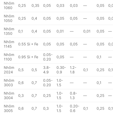
Nhôm
0,25
0,35
0,05
0,03
0,03
—
0,05
0,
1060
Nhôm
0,25
0,4
0,05
0,05
0,05
—
0,05
0,
1050
Nhôm
0,1
0,4
0,05
0,01
—
0,01
0,05
—
1350
Nhôm
0.55 Si + Fe
0,05
0,05
0,05
—
0,05
0,
1145
Nhôm
0.05-
0.95 Si + Fe
0,05
—
—
0,1
—
1100
0.20
Nhôm
3.8-
0.30-
1.2-
0,5
0,5
0,1
0,25
0,
2024
4.9
0.9
1.8
Nhôm
0.05-
1.0-
0,6
0,7
—
—
0,1
—
3003
0.20
1.5
Nhôm
1.0-
0.8-
0,3
0,7
0,25
—
0,25
—
3004
1.5
1.3
Nhôm
1.0-
0.20-
0,6
0,7
0,3
0,1
0,25
0,
3005
1.5
0.6