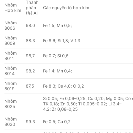
Thành
Nhôm
phần
Các nguyên tố hợp kim
Hợp kim
(%) Al
Nhôm
98.0
Fe 1,5; Mn 0,5;
8006
Nhôm
88.3
Fe 8,6; Si 1,8; V 1.3
8009
Nhôm
98,7
Fe 0,7; Si 0,6
8011
Nhôm
98,2
Fe 1,4; Mn 0,4;
8014
Nhôm
87,5
Fe 8,3; Ce 4,0; O 0,2
8019
Si 0,05; Fe 0,06–0,25; Cu 0,20; Mg 0,05; Có
Nhôm
TK 0,18; Zn 0,50; Ti 0,005–0,02; Li 3,4–
8025
4,2; Zr 0,08–0,25
Nhôm
99.3
Fe 0,5; Cu 0,2
8030