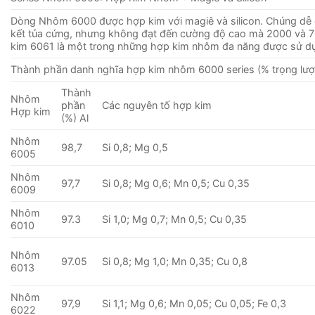
Dòng Nhôm 6000 được hợp kim với magiê và silicon. Chúng dễ g
kết tủa cứng, nhưng không đạt đến cường độ cao mà 2000 và 7
kim 6061 là một trong những hợp kim nhôm đa ​​năng được sử d
Thành phần danh nghĩa hợp kim nhôm 6000 series (% trọng lượ
Thành
Nhôm
phần
Các nguyên tố hợp kim
Hợp kim
(%) Al
Nhôm
98,7
Si 0,8; Mg 0,5
6005
Nhôm
97,7
Si 0,8; Mg 0,6; Mn 0,5; Cu 0,35
6009
Nhôm
97.3
Si 1,0; Mg 0,7; Mn 0,5; Cu 0,35
6010
Nhôm
97.05
Si 0,8; Mg 1,0; Mn 0,35; Cu 0,8
6013
Nhôm
97,9
Si 1,1; Mg 0,6; Mn 0,05; Cu 0,05; Fe 0,3
6022