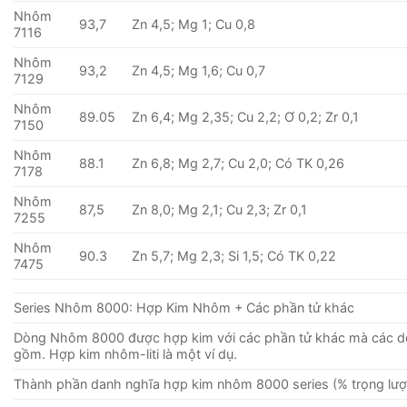
Nhôm
93,7
Zn 4,5; Mg 1; Cu 0,8
7116
Nhôm
93,2
Zn 4,5; Mg 1,6; Cu 0,7
7129
Nhôm
89.05
Zn 6,4; Mg 2,35; Cu 2,2; Ơ 0,2; Zr 0,1
7150
Nhôm
88.1
Zn 6,8; Mg 2,7; Cu 2,0; Có TK 0,26
7178
Nhôm
87,5
Zn 8,0; Mg 2,1; Cu 2,3; Zr 0,1
7255
Nhôm
90.3
Zn 5,7; Mg 2,3; Si 1,5; Có TK 0,22
7475
Series Nhôm 8000: Hợp Kim Nhôm + Các phần tử khác
Dòng Nhôm 8000 được hợp kim với các phần tử khác mà các 
gồm. Hợp kim nhôm-liti là một ví dụ.
Thành phần danh nghĩa hợp kim nhôm 8000 series (% trọng lượ