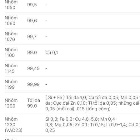
Nhôm
99,5
-
1050
Nhôm
99,6
-
1060
Nhôm
99,7
-
1070
Nhôm
99.0
Cu 0,1
1100
Nhôm
99,45
-
1145
Nhôm
99,99
-
1199
( Si + Fe ) Tối đa 1,0; Cu tối đa 0,05; Mn 0,05 
Nhôm
Tối đa
đa; Cực đại Zn 0,10; Ti tối đa 0,05; những cá
1200
99.0
0,05 (mỗi cái) .015 (tổng cộng)
Nhôm
Si 0,3; Fe 0,3; Cu 4,8–5,8; Mn 0,4–
1230
0,8; Mg 0,05; Zn 0,1; Ti 0,15; Li 0,9–1,4; Cd 0,
(VAD23)
0,25