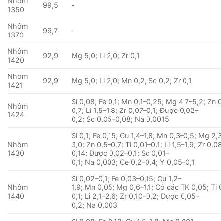
Nhôm
99,5
-
1350
Nhôm
99,7
-
1370
Nhôm
92,9
Mg 5,0; Li 2,0; Zr 0,1
1420
Nhôm
92,9
Mg 5,0; Li 2,0; Mn 0,2; Sc 0,2; Zr 0,1
1421
Si 0,08; Fe 0,1; Mn 0,1–0,25; Mg 4,7–5,2; Zn 
Nhôm
0,7; Li 1,5–1,8; Zr 0,07–0,1; Được 0,02–
1424
0,2; Sc 0,05–0,08; Na 0,0015
Si 0,1; Fe 0,15; Cu 1,4–1,8; Mn 0,3–0,5; Mg 2,
Nhôm
3,0; Zn 0,5–0,7; Ti 0,01–0,1; Li 1,5–1,9; Zr 0,0
1430
0,14; Được 0,02–0,1; Sc 0,01–
0,1; Na 0,003; Ce 0,2–0,4; Y 0,05–0,1
Si 0,02–0,1; Fe 0,03–0,15; Cu 1,2–
Nhôm
1,9; Mn 0,05; Mg 0,6–1,1; Có các TK 0,05; Ti 
1440
0,1; Li 2,1–2,6; Zr 0,10–0,2; Được 0,05–
0,2; Na 0,003