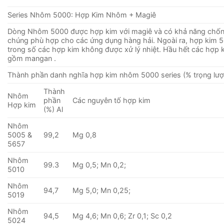
Series Nhôm 5000: Hợp Kim Nhôm + Magiê
Dòng Nhôm 5000 được hợp kim với magiê và có khả năng chống
chúng phù hợp cho các ứng dụng hàng hải. Ngoài ra, hợp kim 
trong số các hợp kim không được xử lý nhiệt. Hầu hết các hợp 
gồm mangan .
Thành phần danh nghĩa hợp kim nhôm 5000 series (% trọng lượ
Thành
Nhôm
phần
Các nguyên tố hợp kim
Hợp kim
(%) Al
Nhôm
5005 &
99,2
Mg 0,8
5657
Nhôm
99.3
Mg 0,5; Mn 0,2;
5010
Nhôm
94,7
Mg 5,0; Mn 0,25;
5019
Nhôm
94,5
Mg 4,6; Mn 0,6; Zr 0,1; Sc 0,2
5024