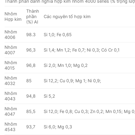
Thành phần danh nghĩa hợp kim nhôm 4000 series (% trọng lượ
Thành
Nhôm
phần
Các nguyên tố hợp kim
Hợp kim
(%) Al
Nhôm
98.3
Si 1,0; Fe 0,65
4006
Nhôm
96,3
Si 1,4; Mn 1,2; Fe 0,7; Ni 0,3; Có Cr 0,1
4007
Nhôm
96,8
Si 2,0; Mn 1,0; Mg 0,2
4015
Nhôm
85
Si 12,2; Cu 0,9; Mg 1; Ni 0,9;
4032
Nhôm
94,8
Si 5,2
4043
Nhôm
85,5
Si 12,0; Fe 0,8; Cu 0,3; Zn 0,2; Mn 0,15; Mg 0
4047
Nhôm
93,7
Si 6,0; Mg 0,3
4543