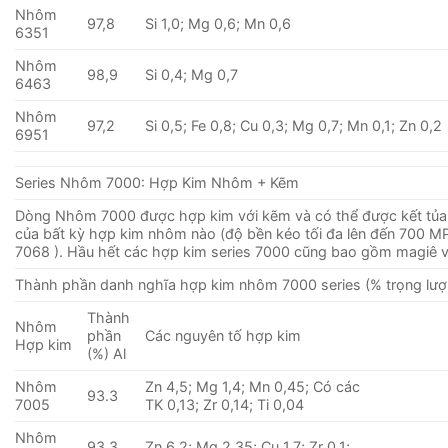
Nhôm
97,8
Si 1,0; Mg 0,6; Mn 0,6
6351
Nhôm
98,9
Si 0,4; Mg 0,7
6463
Nhôm
97,2
Si 0,5; Fe 0,8; Cu 0,3; Mg 0,7; Mn 0,1; Zn 0,2
6951
Series Nhôm 7000: Hợp Kim Nhôm + Kẽm
Dòng Nhôm 7000 được hợp kim với kẽm và có thể được kết tủa
của bất kỳ hợp kim nhôm nào (độ bền kéo tối đa lên đến 700 MP
7068 ). Hầu hết các hợp kim series 7000 cũng bao gồm magiê 
Thành phần danh nghĩa hợp kim nhôm 7000 series (% trọng lượ
Thành
Nhôm
phần
Các nguyên tố hợp kim
Hợp kim
(%) Al
Nhôm
Zn 4,5; Mg 1,4; Mn 0,45; Có các
93.3
7005
TK 0,13; Zr 0,14; Ti 0,04
Nhôm
93.3
Zn 6,2; Mg 2,35; Cu 1,7; Zr 0,1;