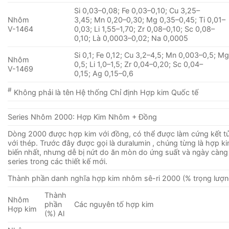
Si 0,03–0,08; Fe 0,03–0,10; Cu 3,25–
Nhôm
3,45; Mn 0,20–0,30; Mg 0,35–0,45; Ti 0,01–
V-1464
0,03; Li 1,55–1,70; Zr 0,08–0,10; Sc 0,08–
0,10; Là 0,0003–0,02; Na 0,0005
Si 0,1; Fe 0,12; Cu 3,2–4,5; Mn 0,003–0,5; Mg
Nhôm
0,5; Li 1,0–1,5; Zr 0,04–0,20; Sc 0,04–
V-1469
0,15; Ag 0,15–0,6
#
Không phải là tên Hệ thống Chỉ định Hợp kim Quốc tế
Series Nhôm 2000: Hợp Kim Nhôm + Đồng
Dòng 2000 được hợp kim với đồng, có thể được làm cứng kết 
với thép. Trước đây được gọi là duralumin , chúng từng là hợp 
biến nhất, nhưng dễ bị nứt do ăn mòn do ứng suất và ngày càng
series trong các thiết kế mới.
Thành phần danh nghĩa hợp kim nhôm sê-ri 2000 (% trọng lượn
Thành
Nhôm
phần
Các nguyên tố hợp kim
Hợp kim
(%) Al