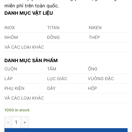
miễn phí trên toàn quốc.
DANH MỤC VẬT LIỆU
INOX
TITAN
NIKEN
NHÔM
ĐỒNG
THÉP
VÀ CÁC LOẠI KHÁC
DANH MỤC SẢN PHẨM
CUỘN
TẤM
ỐNG
LÁP
LỤC GIÁC
VUÔNG ĐẶC
PHỤ KIỆN
DÂY
HỘP
VÀ CÁC LOẠI KHÁC
1000 in stock
Láp Nhôm 6061 Phi 13 quantity