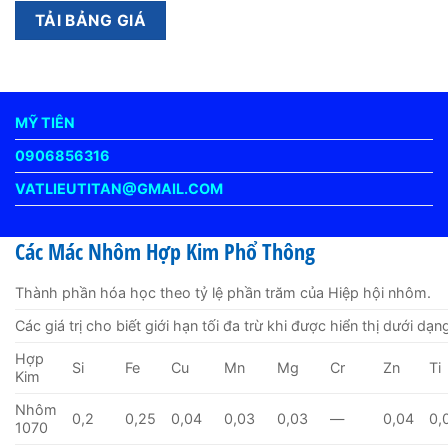
MỸ TIÊN
0906856316
VATLIEUTITAN@GMAIL.COM
Các Mác Nhôm Hợp Kim Phổ Thông
Thành phần hóa học theo tỷ lệ phần trăm của Hiệp hội nhôm.
Các giá trị cho biết giới hạn tối đa trừ khi được hiển thị dưới dạn
Hợp
Si
Fe
Cu
Mn
Mg
Cr
Zn
Ti
Kim
Nhôm
0,2
0,25
0,04
0,03
0,03
—
0,04
0,
1070