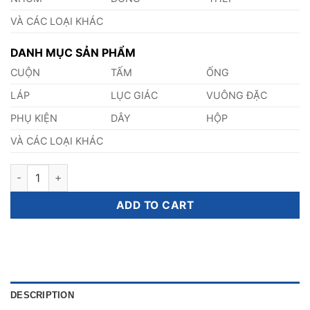
VÀ CÁC LOẠI KHÁC
DANH MỤC SẢN PHẨM
CUỘN
TẤM
ỐNG
LÁP
LỤC GIÁC
VUÔNG ĐẶC
PHỤ KIỆN
DÂY
HỘP
VÀ CÁC LOẠI KHÁC
Tấm Inox 416 80mm quantity
ADD TO CART
DESCRIPTION