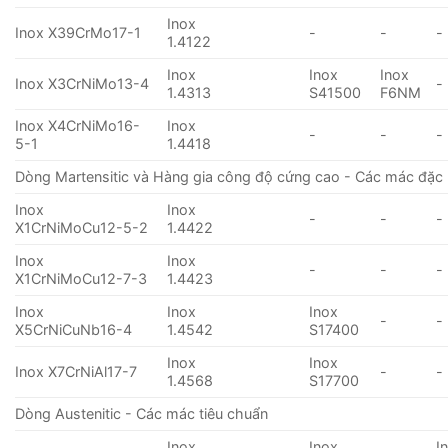
Inox
Inox X39CrMo17-1
-
-
-
1.4122
Inox
Inox
Inox
Inox X3CrNiMo13-4
-
1.4313
S41500
F6NM
Inox X4CrNiMo16-
Inox
-
-
-
5-1
1.4418
Dòng Martensitic và Hàng gia công độ cứng cao - Các mác đặc 
Inox
Inox
-
-
-
X1CrNiMoCu12-5-2
1.4422
Inox
Inox
-
-
-
X1CrNiMoCu12-7-3
1.4423
Inox
Inox
Inox
-
-
X5CrNiCuNb16-4
1.4542
S17400
Inox
Inox
Inox X7CrNiAl17-7
-
-
1.4568
S17700
Dòng Austenitic - Các mác tiêu chuẩn
Inox
Inox
I