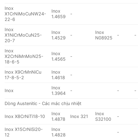
Inox
Inox
X1CrNiMoCuNW24-
-
1.4659
22-6
Inox
Inox
Inox
X1NiCrMoCuN25-
-
-
-
1.4529
N08925
20-7
Inox
Inox
X2CrNiMnMoN25-
-
1.4565
18-6-5
Inox X9CrMnNiCu
Inox
-
17-8-5-2
1.4618
Inox
Inox
-
-
-
1.3964
Dòng Austenitic - Các mác chịu nhiệt
Inox
Inox
Inox X8CrNiTi18-10
Inox 321
-
1.4878
S32100
Inox X15CrNiSi20-
Inox
-
12
1.4828