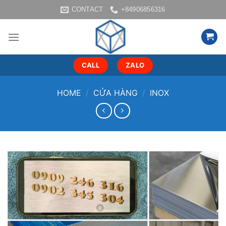
Skip
CONTACT
+84906856316
to
content
CALL
ZALO
HOME
/
CỬA HÀNG
/
INOX