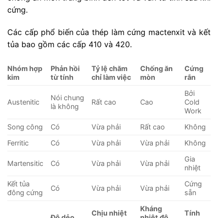
cứng.
Các cấp phổ biến của thép làm cứng mactenxit và kết
tủa bao gồm các cấp 410 và 420.
Nhóm hợp
Phản hồi
Tỷ lệ chăm
Chống ăn
Cứng
kim
từ tính
chỉ làm việc
mòn
rắn
Bởi
Nói chung
Austenitic
Rất cao
Cao
Cold
là không
Work
Song công
Có
Vừa phải
Rất cao
Không
Ferritic
Có
Vừa phải
Vừa phải
Không
Gia
Martensitic
Có
Vừa phải
Vừa phải
nhiệt
Kết tủa
Cứng
Có
Vừa phải
Vừa phải
đông cứng
sẵn
Kháng
Chịu nhiệt
Tính
Độ dẻo
nhiệt độ