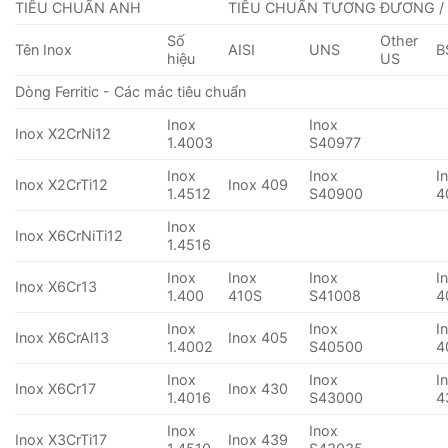
TIÊU CHUẨN ANH
TIÊU CHUẨN TƯƠNG ĐƯƠNG /
Số
Other
Tên Inox
AISI
UNS
B
hiệu
US
Dòng Ferritic - Các mác tiêu chuẩn
Inox
Inox
Inox X2CrNi12
1.4003
S40977
Inox
Inox
I
Inox X2CrTi12
Inox 409
1.4512
S40900
4
Inox
Inox X6CrNiTi12
1.4516
Inox
Inox
Inox
I
Inox X6Cr13
1.400
410S
S41008
4
Inox
Inox
I
Inox X6CrAl13
Inox 405
1.4002
S40500
4
Inox
Inox
I
Inox X6Cr17
Inox 430
1.4016
S43000
4
Inox
Inox
Inox X3CrTi17
Inox 439