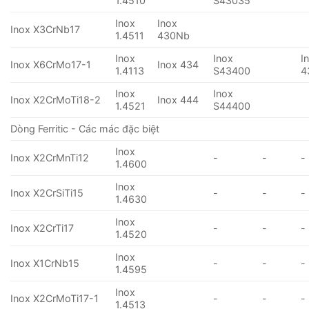
1.4510
S43035
Inox
Inox
Inox X3CrNb17
1.4511
430Nb
Inox
Inox
I
Inox X6CrMo17-1
Inox 434
1.4113
S43400
4
Inox
Inox
Inox X2CrMoTi18-2
Inox 444
1.4521
S44400
Dòng Ferritic - Các mác đặc biệt
Inox
Inox X2CrMnTi12
-
-
-
1.4600
Inox
Inox X2CrSiTi15
-
-
-
1.4630
Inox
Inox X2CrTi17
-
-
-
1.4520
Inox
Inox X1CrNb15
-
-
-
1.4595
Inox
Inox X2CrMoTi17-1
-
-
-
1.4513