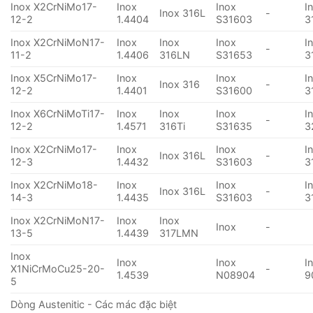
Inox X2CrNiMo17-
Inox
Inox
I
Inox 316L
-
12-2
1.4404
S31603
3
Inox X2CrNiMoN17-
Inox
Inox
Inox
I
-
11-2
1.4406
316LN
S31653
3
Inox X5CrNiMo17-
Inox
Inox
I
Inox 316
-
12-2
1.4401
S31600
3
Inox X6CrNiMoTi17-
Inox
Inox
Inox
I
-
12-2
1.4571
316Ti
S31635
3
Inox X2CrNiMo17-
Inox
Inox
I
Inox 316L
-
12-3
1.4432
S31603
3
Inox X2CrNiMo18-
Inox
Inox
I
Inox 316L
-
14-3
1.4435
S31603
3
Inox X2CrNiMoN17-
Inox
Inox
Inox
-
13-5
1.4439
317LMN
Inox
Inox
Inox
I
X1NiCrMoCu25-20-
-
1.4539
N08904
9
5
Dòng Austenitic - Các mác đặc biệt