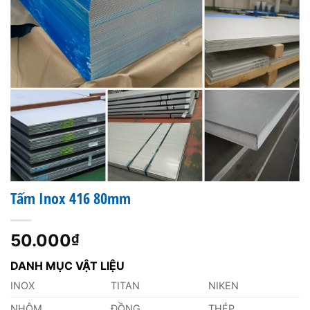
Tấm Inox 416 80mm
50.000
₫
DANH MỤC VẬT LIỆU
INOX
TITAN
NIKEN
NHÔM
ĐỒNG
THÉP