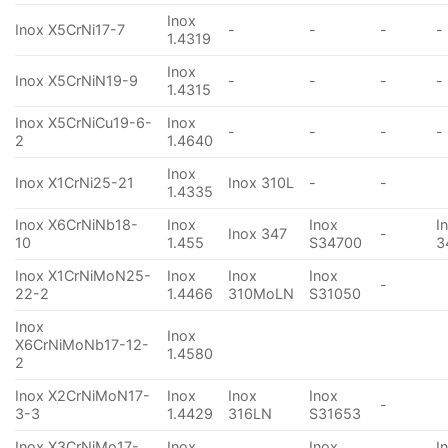
Inox
Inox X5CrNi17-7
-
-
-
-
1.4319
Inox
Inox X5CrNiN19-9
-
-
-
-
1.4315
Inox X5CrNiCu19-6-
Inox
-
-
-
-
2
1.4640
Inox
Inox X1CrNi25-21
Inox 310L
-
-
1.4335
Inox X6CrNiNb18-
Inox
Inox
I
Inox 347
-
10
1.455
S34700
3
Inox X1CrNiMoN25-
Inox
Inox
Inox
-
22-2
1.4466
310MoLN
S31050
Inox
Inox
X6CrNiMoNb17-12-
1.4580
2
Inox X2CrNiMoN17-
Inox
Inox
Inox
-
3-3
1.4429
316LN
S31653
Inox X3CrNiMo17-
Inox
Inox
I