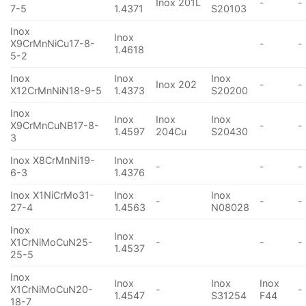
Inox 201L
-
-
7-5
1.4371
S20103
Inox
Inox
X9CrMnNiCu17-8-
-
-
1.4618
5-2
Inox
Inox
Inox
Inox 202
-
-
X12CrMnNiN18-9-5
1.4373
S20200
Inox
Inox
Inox
Inox
X9CrMnCuNB17-8-
-
-
1.4597
204Cu
S20430
3
Inox X8CrMnNi19-
Inox
-
-
-
6-3
1.4376
Inox X1NiCrMo31-
Inox
Inox
-
-
-
27-4
1.4563
N08028
Inox
Inox
X1CrNiMoCuN25-
-
-
-
1.4537
25-5
Inox
Inox
Inox
Inox
X1CrNiMoCuN20-
-
-
1.4547
S31254
F44
18-7