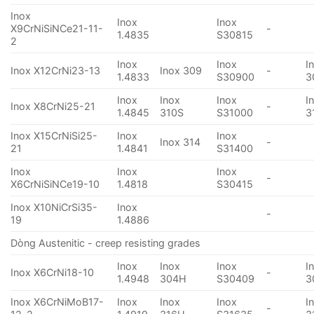
Inox
Inox
Inox
X9CrNiSiNCe21-11-
-
1.4835
S30815
2
Inox
Inox
I
Inox X12CrNi23-13
Inox 309
-
1.4833
S30900
3
Inox
Inox
Inox
I
Inox X8CrNi25-21
-
1.4845
310S
S31000
3
Inox X15CrNiSi25-
Inox
Inox
Inox 314
-
21
1.4841
S31400
Inox
Inox
Inox
-
X6CrNiSiNCe19-10
1.4818
S30415
Inox X10NiCrSi35-
Inox
-
19
1.4886
Dòng Austenitic - creep resisting grades
Inox
Inox
Inox
I
Inox X6CrNi18-10
-
1.4948
304H
S30409
3
Inox X6CrNiMoB17-
Inox
Inox
Inox
I
-