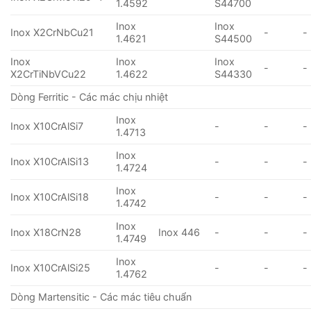
1.4592
S44700
Inox
Inox
Inox X2CrNbCu21
-
-
1.4621
S44500
Inox
Inox
Inox
-
-
X2CrTiNbVCu22
1.4622
S44330
Dòng Ferritic - Các mác chịu nhiệt
Inox
Inox X10CrAlSi7
-
-
-
1.4713
Inox
Inox X10CrAlSi13
-
-
-
1.4724
Inox
Inox X10CrAlSi18
-
-
-
1.4742
Inox
Inox X18CrN28
Inox 446
-
-
-
1.4749
Inox
Inox X10CrAlSi25
-
-
-
1.4762
Dòng Martensitic - Các mác tiêu chuẩn