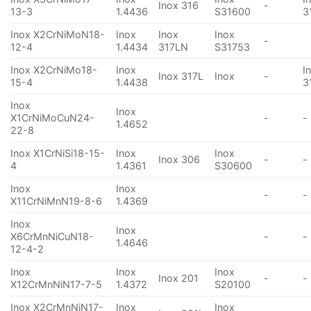
Inox 316
-
13-3
1.4436
S31600
3
Inox X2CrNiMoN18-
Inox
Inox
Inox
-
12-4
1.4434
317LN
S31753
Inox X2CrNiMo18-
Inox
I
Inox 317L
Inox
-
15-4
1.4438
3
Inox
Inox
X1CrNiMoCuN24-
-
-
1.4652
22-8
Inox X1CrNiSi18-15-
Inox
Inox
Inox 306
-
-
4
1.4361
S30600
Inox
Inox
-
-
X11CrNiMnN19-8-6
1.4369
Inox
Inox
X6CrMnNiCuN18-
-
-
1.4646
12-4-2
Inox
Inox
Inox
Inox 201
-
-
X12CrMnNiN17-7-5
1.4372
S20100
Inox X2CrMnNiN17-
Inox
Inox