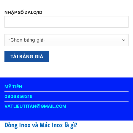
NHẬP SỐ ZALO/ID
MỸ TIÊN
0906856316
VATLIEUTITAN@GMAIL.COM
Dòng Inox và Mác Inox là gì?