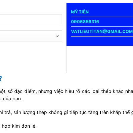
MỸ TIÊN
0906856316
VATLIEUTITAN@GMAIL.COM
?
t số đặc điểm, nhưng việc hiểu rõ các loại thép khác nhau
u của bạn.
hi trả, sản lượng thép không gỉ tiếp tục tăng trên khắp thế
 hợp kim đơn lẻ.