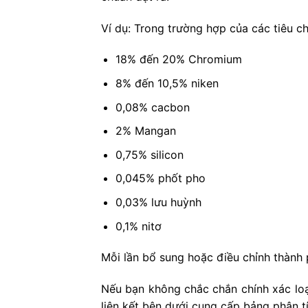
Ví dụ: Trong trường hợp của các tiêu 
18% đến 20% Chromium
8% đến 10,5% niken
0,08% cacbon
2% Mangan
0,75% silicon
0,045% phốt pho
0,03% lưu huỳnh
0,1% nitơ
Mỗi lần bổ sung hoặc điều chỉnh thành 
Nếu bạn không chắc chắn chính xác loạ
liên kết bên dưới cung cấp bảng phân t