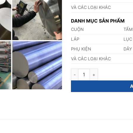
VÀ CÁC LOẠI KHÁC
DANH MỤC SẢN PHẨM
CUỘN
TẤM
LÁP
LỤC
PHỤ KIỆN
DÂY
VÀ CÁC LOẠI KHÁC
Láp Inox 310s Phi 57mm quant