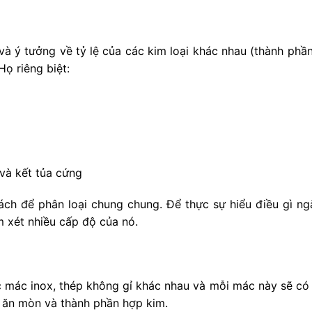
và ý tưởng về tỷ lệ của các kim loại khác nhau (thành ph
ọ riêng biệt:
và kết tủa cứng
ch để phân loại chung chung. Để thực sự hiểu điều gì ngă
m xét nhiều cấp độ của nó.
c mác inox, thép không gỉ khác nhau và mỗi mác này sẽ có 
g ăn mòn và thành phần hợp kim.