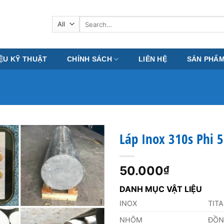
Search
for:
IỆU KỸ THUẬT
CHÍNH SÁCH
LIÊN HỆ
SẢN PHẨ
Láp Inox 310s Phi
50.000
₫
DANH MỤC VẬT LIỆU
INOX
TIT
NHÔM
ĐỒ