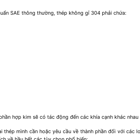
chuẩn SAE thông thường, thép không gỉ 304 phải chứa:
phần hợp kim sẽ có tác động đến các khía cạnh khác nhau 
i thép mình cần hoặc yêu cầu về thành phần đối với các l
ích về hầu hết các tùy chọn phổ biến: