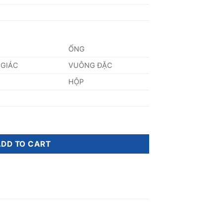
ỐNG
 GIÁC
VUÔNG ĐẶC
HỘP
ity
ADD TO CART