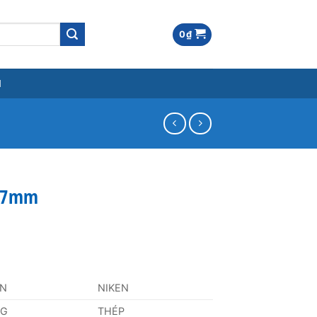
0
₫
M
 57mm
AN
NIKEN
NG
THÉP