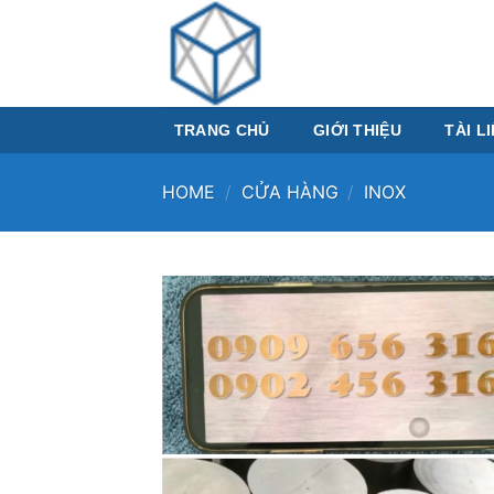
Skip
to
content
TRANG CHỦ
GIỚI THIỆU
TÀI L
HOME
/
CỬA HÀNG
/
INOX