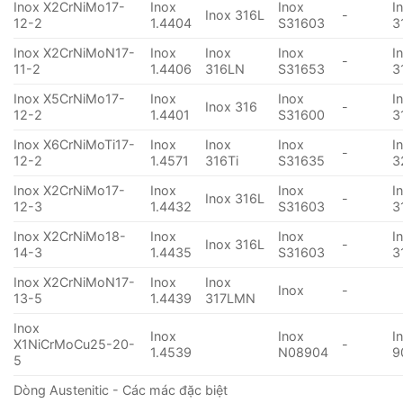
Inox X2CrNiMo17-
Inox
Inox
I
Inox 316L
-
12-2
1.4404
S31603
3
Inox X2CrNiMoN17-
Inox
Inox
Inox
I
-
11-2
1.4406
316LN
S31653
3
Inox X5CrNiMo17-
Inox
Inox
I
Inox 316
-
12-2
1.4401
S31600
3
Inox X6CrNiMoTi17-
Inox
Inox
Inox
I
-
12-2
1.4571
316Ti
S31635
3
Inox X2CrNiMo17-
Inox
Inox
I
Inox 316L
-
12-3
1.4432
S31603
3
Inox X2CrNiMo18-
Inox
Inox
I
Inox 316L
-
14-3
1.4435
S31603
3
Inox X2CrNiMoN17-
Inox
Inox
Inox
-
13-5
1.4439
317LMN
Inox
Inox
Inox
I
X1NiCrMoCu25-20-
-
1.4539
N08904
9
5
Dòng Austenitic - Các mác đặc biệt