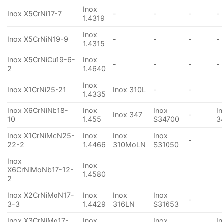
Inox
Inox X5CrNi17-7
-
-
-
-
1.4319
Inox
Inox X5CrNiN19-9
-
-
-
-
1.4315
Inox X5CrNiCu19-6-
Inox
-
-
-
-
2
1.4640
Inox
Inox X1CrNi25-21
Inox 310L
-
-
1.4335
Inox X6CrNiNb18-
Inox
Inox
I
Inox 347
-
10
1.455
S34700
3
Inox X1CrNiMoN25-
Inox
Inox
Inox
-
22-2
1.4466
310MoLN
S31050
Inox
Inox
X6CrNiMoNb17-12-
1.4580
2
Inox X2CrNiMoN17-
Inox
Inox
Inox
-
3-3
1.4429
316LN
S31653
Inox X3CrNiMo17-
Inox
Inox
I