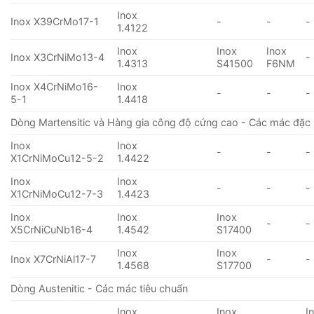
Inox
Inox X39CrMo17-1
-
-
-
1.4122
Inox
Inox
Inox
Inox X3CrNiMo13-4
-
1.4313
S41500
F6NM
Inox X4CrNiMo16-
Inox
-
-
-
5-1
1.4418
Dòng Martensitic và Hàng gia công độ cứng cao - Các mác đặc 
Inox
Inox
-
-
-
X1CrNiMoCu12-5-2
1.4422
Inox
Inox
-
-
-
X1CrNiMoCu12-7-3
1.4423
Inox
Inox
Inox
-
-
X5CrNiCuNb16-4
1.4542
S17400
Inox
Inox
Inox X7CrNiAl17-7
-
-
1.4568
S17700
Dòng Austenitic - Các mác tiêu chuẩn
Inox
Inox
I