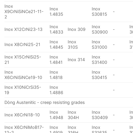
Inox
Inox
Inox
X9CrNiSiNCe21-11-
-
1.4835
S30815
2
Inox
Inox
I
Inox X12CrNi23-13
Inox 309
-
1.4833
S30900
3
Inox
Inox
Inox
I
Inox X8CrNi25-21
-
1.4845
310S
S31000
3
Inox X15CrNiSi25-
Inox
Inox
Inox 314
-
21
1.4841
S31400
Inox
Inox
Inox
-
X6CrNiSiNCe19-10
1.4818
S30415
Inox X10NiCrSi35-
Inox
-
19
1.4886
Dòng Austenitic - creep resisting grades
Inox
Inox
Inox
I
Inox X6CrNi18-10
-
1.4948
304H
S30409
3
Inox X6CrNiMoB17-
Inox
Inox
Inox
I
-
12-2
1.4919
316H
S31635
3