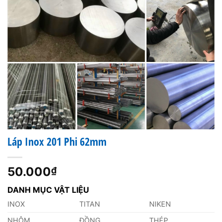
Láp Inox 201 Phi 62mm
50.000
₫
DANH MỤC VẬT LIỆU
INOX
TITAN
NIKEN
NHÔM
ĐỒNG
THÉP