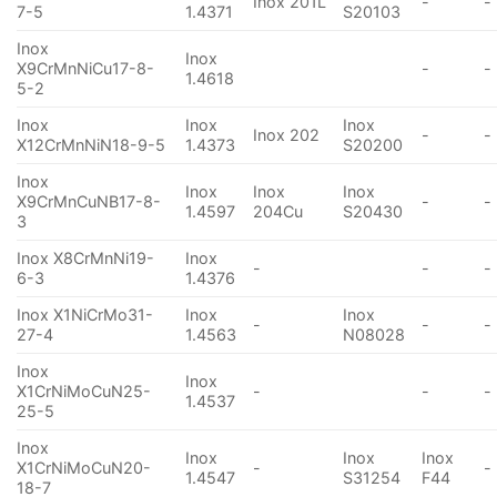
Inox 201L
-
-
7-5
1.4371
S20103
Inox
Inox
X9CrMnNiCu17-8-
-
-
1.4618
5-2
Inox
Inox
Inox
Inox 202
-
-
X12CrMnNiN18-9-5
1.4373
S20200
Inox
Inox
Inox
Inox
X9CrMnCuNB17-8-
-
-
1.4597
204Cu
S20430
3
Inox X8CrMnNi19-
Inox
-
-
-
6-3
1.4376
Inox X1NiCrMo31-
Inox
Inox
-
-
-
27-4
1.4563
N08028
Inox
Inox
X1CrNiMoCuN25-
-
-
-
1.4537
25-5
Inox
Inox
Inox
Inox
X1CrNiMoCuN20-
-
-
1.4547
S31254
F44
18-7