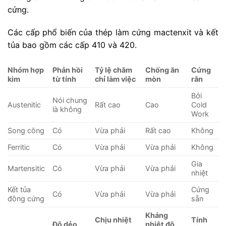
cứng.
Các cấp phổ biến của thép làm cứng mactenxit và kết
tủa bao gồm các cấp 410 và 420.
Nhóm hợp
Phản hồi
Tỷ lệ chăm
Chống ăn
Cứng
kim
từ tính
chỉ làm việc
mòn
rắn
Bởi
Nói chung
Austenitic
Rất cao
Cao
Cold
là không
Work
Song công
Có
Vừa phải
Rất cao
Không
Ferritic
Có
Vừa phải
Vừa phải
Không
Gia
Martensitic
Có
Vừa phải
Vừa phải
nhiệt
Kết tủa
Cứng
Có
Vừa phải
Vừa phải
đông cứng
sẵn
Kháng
Chịu nhiệt
Tính
Độ dẻo
nhiệt độ