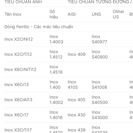
TIÊU CHUẨN ANH
TIÊU CHUẨN TƯƠNG ĐƯƠNG /
Số
Other
Tên Inox
AISI
UNS
B
hiệu
US
Dòng Ferritic - Các mác tiêu chuẩn
Inox
Inox
Inox X2CrNi12
1.4003
S40977
Inox
Inox
I
Inox X2CrTi12
Inox 409
1.4512
S40900
4
Inox
Inox X6CrNiTi12
1.4516
Inox
Inox
Inox
I
Inox X6Cr13
1.400
410S
S41008
4
Inox
Inox
I
Inox X6CrAl13
Inox 405
1.4002
S40500
4
Inox
Inox
I
Inox X6Cr17
Inox 430
1.4016
S43000
4
Inox
Inox
Inox X3CrTi17
Inox 439
1.4510
S43035