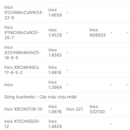
Inox
Inox
X1CrNiMoCuNW24-
-
1.4659
22-6
Inox
Inox
Inox
X1NiCrMoCuN25-
-
-
-
1.4529
N08925
20-7
Inox
Inox
X2CrNiMnMoN25-
-
1.4565
18-6-5
Inox X9CrMnNiCu
Inox
-
17-8-5-2
1.4618
Inox
Inox
-
-
-
1.3964
Dòng Austenitic - Các mác chịu nhiệt
Inox
Inox
Inox X8CrNiTi18-10
Inox 321
-
1.4878
S32100
Inox X15CrNiSi20-
Inox
-
12
1.4828