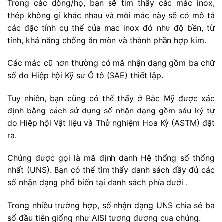
Trong các dòng/họ, bạn sẽ tìm thấy các mác inox,
thép không gỉ khác nhau và mỗi mác này sẽ có mô tả
các đặc tính cụ thể của mac inox đó như độ bền, từ
tính, khả năng chống ăn mòn và thành phần hợp kim.
Các mác cũ hơn thường có mã nhận dạng gồm ba chữ
số do Hiệp hội Kỹ sư Ô tô (SAE) thiết lập.
Tuy nhiên, bạn cũng có thể thấy ở Bắc Mỹ được xác
định bằng cách sử dụng số nhận dạng gồm sáu ký tự
do Hiệp hội Vật liệu và Thử nghiệm Hoa Kỳ (ASTM) đặt
ra.
Chúng được gọi là mã định danh Hệ thống số thống
nhất (UNS). Bạn có thể tìm thấy danh sách đầy đủ các
số nhận dạng phổ biến tại danh sách phía dưới .
Trong nhiều trường hợp, số nhận dạng UNS chia sẻ ba
số đầu tiên giống như AISI tương đương của chúng.