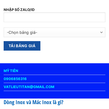
NHẬP SỐ ZALO/ID
MỸ TIÊN
0906856316
VATLIEUTITAN@GMAIL.COM
Dòng Inox và Mác Inox là gì?