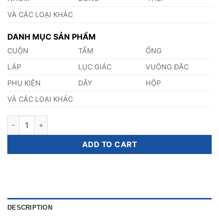
VÀ CÁC LOẠI KHÁC
DANH MỤC SẢN PHẨM
CUỘN
TẤM
ỐNG
LÁP
LỤC GIÁC
VUÔNG ĐẶC
PHỤ KIỆN
DÂY
HỘP
VÀ CÁC LOẠI KHÁC
Láp Inox 201 Phi 62mm quantity
ADD TO CART
DESCRIPTION