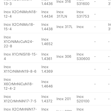
Inox 316
-
13-3
1.4436
S31600
3
Inox X2CrNiMoN18-
Inox
Inox
Inox
-
12-4
1.4434
317LN
S31753
Inox X2CrNiMo18-
Inox
I
Inox 317L
Inox
-
15-4
1.4438
3
Inox
Inox
X1CrNiMoCuN24-
-
-
1.4652
22-8
Inox X1CrNiSi18-15-
Inox
Inox
Inox 306
-
-
4
1.4361
S30600
Inox
Inox
-
-
X11CrNiMnN19-8-6
1.4369
Inox
Inox
X6CrMnNiCuN18-
-
-
1.4646
12-4-2
Inox
Inox
Inox
Inox 201
-
-
X12CrMnNiN17-7-5
1.4372
S20100
Inox X2CrMnNiN17-
Inox
Inox