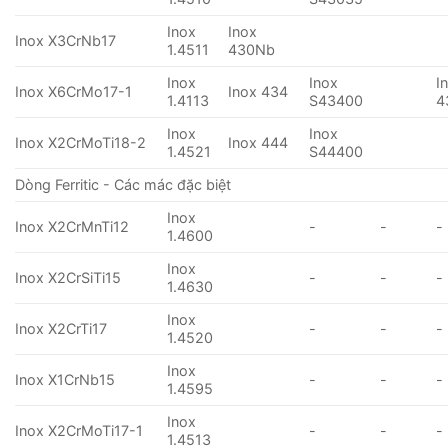
Inox
Inox
Inox X3CrNb17
1.4511
430Nb
Inox
Inox
I
Inox X6CrMo17-1
Inox 434
1.4113
S43400
4
Inox
Inox
Inox X2CrMoTi18-2
Inox 444
1.4521
S44400
Dòng Ferritic - Các mác đặc biệt
Inox
Inox X2CrMnTi12
-
-
-
1.4600
Inox
Inox X2CrSiTi15
-
-
-
1.4630
Inox
Inox X2CrTi17
-
-
-
1.4520
Inox
Inox X1CrNb15
-
-
-
1.4595
Inox
Inox X2CrMoTi17-1
-
-
-
1.4513