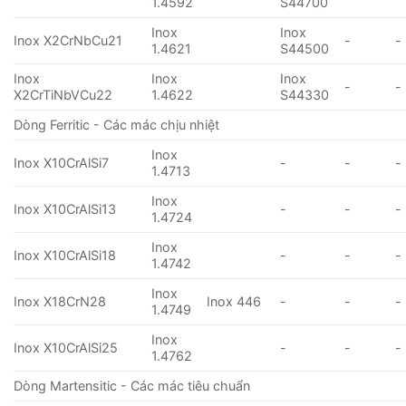
1.4592
S44700
Inox
Inox
Inox X2CrNbCu21
-
-
1.4621
S44500
Inox
Inox
Inox
-
-
X2CrTiNbVCu22
1.4622
S44330
Dòng Ferritic - Các mác chịu nhiệt
Inox
Inox X10CrAlSi7
-
-
-
1.4713
Inox
Inox X10CrAlSi13
-
-
-
1.4724
Inox
Inox X10CrAlSi18
-
-
-
1.4742
Inox
Inox X18CrN28
Inox 446
-
-
-
1.4749
Inox
Inox X10CrAlSi25
-
-
-
1.4762
Dòng Martensitic - Các mác tiêu chuẩn