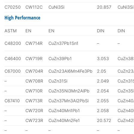
C70250
CW112C
CuNi3Si
20.857
CuNi3Si
High Performance
ASTM
EN
EN
DIN
DIN
C48200
CW714R
CuZn37Pb1Sn1
–
–
C46400
CW719R
CuZn39Pb1
3.053
CuZn38
C67000
CW704R
CuZn23Al6Mn4Fe3Pb
2.05
CuZn23
–
CW708R
CuZn31Si
2.049
CuZn31
–
CW710R
CuZn35Ni3Mn2AlPb
2.054
CuZn35
C67410
CW713R
CuZn37Mn3Al2PbSi
2.055
CuZn40
–
CW720R
CuZn40Mn1Pb1
2.058
CuZn40
–
CW723R
CuZn40Mn2Fe1
20.572
CuZn4
–
–
–
–
–