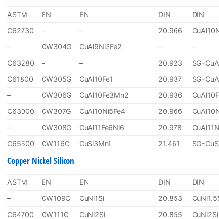
ASTM
EN
EN
DIN
DIN
C62730
–
–
20.966
CuAl10
–
CW304G
CuAl9Ni3Fe2
–
–
C63280
–
–
20.923
SG-CuA
C61800
CW305G
CuAl10Fe1
20.937
SG-CuA
–
CW306G
CuAl10Fe3Mn2
20.936
CuAl10
C63000
CW307G
CuAl10Ni5Fe4
20.966
CuAl10
–
CW308G
CuAl11Fe6Ni6
20.978
CuAl11N
C65500
CW116C
CuSi3Mn1
21.461
SG-CuS
Copper Nickel Silicon
ASTM
EN
EN
DIN
DIN
–
CW109C
CuNi1Si
20.853
CuNi1.5
C64700
CW111C
CuNi2Si
20.855
CuNi2Si