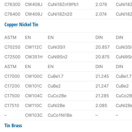
C76300
CW408J
CuNi18Zn19Pb1
2.079
CuNi18
C76400
CW409J
CuNi18Zn20
2.074
CuNi18
Copper Nickel Tin
ASTM
EN
EN
DIN
DIN
C70250
CW112C
CuNi3Si1
20.857
CuNi3Si
C72500
CW351H
CuNi9Sn2
20.875
CuNi9S
ASTM
EN
EN
DIN
DIN
C17000
CW100C
CuBe1.7
21.245
CuBe1.7
C17200
CW101C
CuBe2
21.247
CuBe2
C17500
CW104C
CuCo2Be
21.285
CuCo2B
C17510
CW110C
CuNi2Be
2.085
CuNi2B
–
CW103C
CuCo1Ni1Be
–
–
Tin Brass