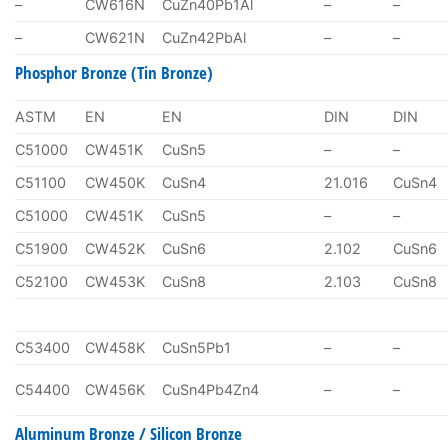
–
CW616N
CuZn40Pb1Al
–
–
–
CW621N
CuZn42PbAl
–
–
Phosphor Bronze (Tin Bronze)
ASTM
EN
EN
DIN
DIN
C51000
CW451K
CuSn5
–
–
C51100
CW450K
CuSn4
21.016
CuSn4
C51000
CW451K
CuSn5
–
–
C51900
CW452K
CuSn6
2.102
CuSn6
C52100
CW453K
CuSn8
2.103
CuSn8
C53400
CW458K
CuSn5Pb1
–
–
C54400
CW456K
CuSn4Pb4Zn4
–
–
Aluminum Bronze / Silicon Bronze