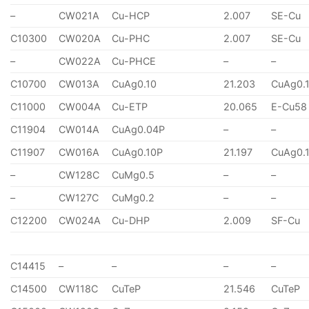
–
CW021A
Cu-HCP
2.007
SE-Cu
C10300
CW020A
Cu-PHC
2.007
SE-Cu
–
CW022A
Cu-PHCE
–
–
C10700
CW013A
CuAg0.10
21.203
CuAg0.
C11000
CW004A
Cu-ETP
20.065
E-Cu58
C11904
CW014A
CuAg0.04P
–
–
C11907
CW016A
CuAg0.10P
21.197
CuAg0.
–
CW128C
CuMg0.5
–
–
–
CW127C
CuMg0.2
–
–
C12200
CW024A
Cu-DHP
2.009
SF-Cu
C14415
–
–
–
–
C14500
CW118C
CuTeP
21.546
CuTeP