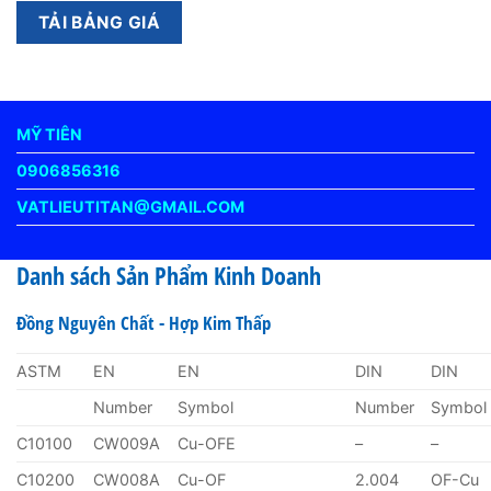
MỸ TIÊN
0906856316
VATLIEUTITAN@GMAIL.COM
Danh sách Sản Phẩm Kinh Doanh
Đồng Nguyên Chất - Hợp Kim Thấp
ASTM
EN
EN
DIN
DIN
Number
Symbol
Number
Symbol
C10100
CW009A
Cu-OFE
–
–
C10200
CW008A
Cu-OF
2.004
OF-Cu