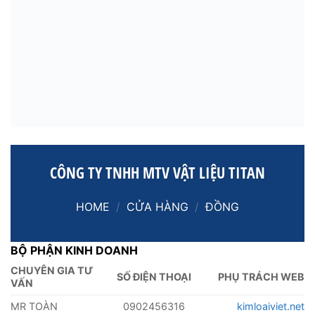
CÔNG TY TNHH MTV VẬT LIỆU TITAN
HOME
/
CỬA HÀNG
/
ĐỒNG
BỘ PHẬN KINH DOANH
CHUYÊN GIA TƯ
SỐ ĐIỆN THOẠI
PHỤ TRÁCH WEB
VẤN
MR TOÀN
0902456316
kimloaiviet.net