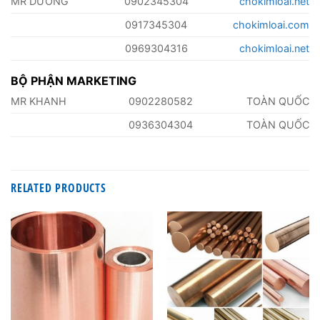
MR DƯỠNG
0902345304
chokimloai.net
0917345304
chokimloai.com
0969304316
chokimloai.net
BỘ PHẬN MARKETING
MR KHANH
0902280582
TOÀN QUỐC
0936304304
TOÀN QUỐC
RELATED PRODUCTS