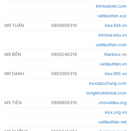
kimloaiviet.com
vatlieutitan.xyz
MR TUẤN
0909656316
inox304.vn
kimloai.edu.vn
vatlieutitan.com
MR BỐN
0909246316
titaninox
.vn
vatlieutitan.vn
MR DANH
0903365316
inox365.vn
inoxdacchung.com
tongkhokimloai.com
MS TIÊN
0906856316
chovatlieu.org
inox.org.vn
vatlieutitan.net