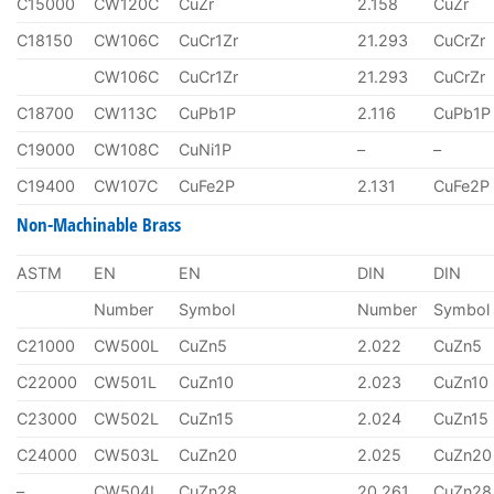
C15000
CW120C
CuZr
2.158
CuZr
C18150
CW106C
CuCr1Zr
21.293
CuCrZr
CW106C
CuCr1Zr
21.293
CuCrZr
C18700
CW113C
CuPb1P
2.116
CuPb1P
C19000
CW108C
CuNi1P
–
–
C19400
CW107C
CuFe2P
2.131
CuFe2P
Non-Machinable Brass
ASTM
EN
EN
DIN
DIN
Number
Symbol
Number
Symbol
C21000
CW500L
CuZn5
2.022
CuZn5
C22000
CW501L
CuZn10
2.023
CuZn10
C23000
CW502L
CuZn15
2.024
CuZn15
C24000
CW503L
CuZn20
2.025
CuZn20
–
CW504L
CuZn28
20.261
CuZn28