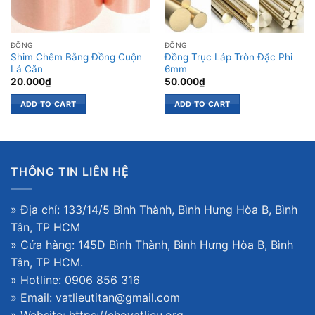
ĐỒNG
ĐỒNG
Shim Chêm Bằng Đồng Cuộn
Đồng Trục Láp Tròn Đặc Phi
Lá Căn
6mm
20.000
₫
50.000
₫
ADD TO CART
ADD TO CART
THÔNG TIN LIÊN HỆ
» Địa chỉ: 133/14/5 Bình Thành, Bình Hưng Hòa B, Bình
Tân, TP HCM
» Cửa hàng: 145D Bình Thành, Bình Hưng Hòa B, Bình
Tân, TP HCM.
» Hotline: 0906 856 316
» Email: vatlieutitan@gmail.com