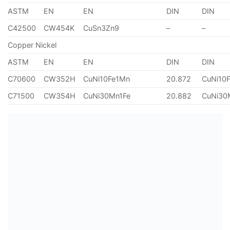
ASTM
EN
EN
DIN
DIN
C42500
CW454K
CuSn3Zn9
–
–
Copper Nickel
ASTM
EN
EN
DIN
DIN
C70600
CW352H
CuNi10Fe1Mn
20.872
CuNi10
C71500
CW354H
CuNi30Mn1Fe
20.882
CuNi30