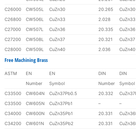
C26000
CW505L
CuZn30
20.265
CuZn30
C26800
CW506L
CuZn33
2.028
CuZn33
C27000
CW507L
CuZn36
20.335
CuZn36
C27200
CW508L
CuZn37
20.321
CuZn37
C28000
CW509L
CuZn40
2.036
CuZn40
Free Machining Brass
ASTM
EN
EN
DIN
DIN
Number
Symbol
Number
Symbol
C33500
CW604N
CuZn37Pb0.5
20.332
CuZn37
C33500
CW605N
CuZn37Pb1
–
–
C34000
CW600N
CuZn35Pb1
20.331
CuZn36
C34200
CW601N
CuZn35Pb2
20.331
CuZn36