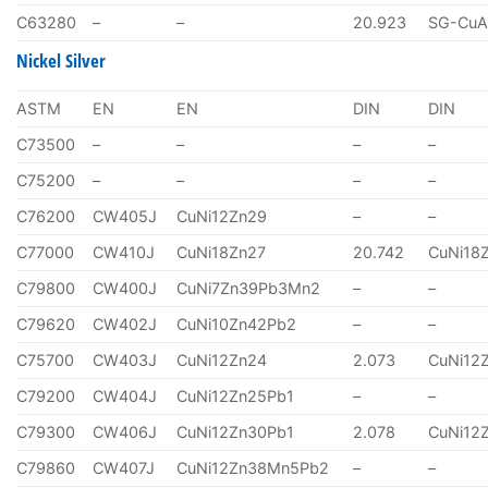
C63280
–
–
20.923
SG-CuA
Nickel Silver
ASTM
EN
EN
DIN
DIN
C73500
–
–
–
–
C75200
–
–
–
–
C76200
CW405J
CuNi12Zn29
–
–
C77000
CW410J
CuNi18Zn27
20.742
CuNi18
C79800
CW400J
CuNi7Zn39Pb3Mn2
–
–
C79620
CW402J
CuNi10Zn42Pb2
–
–
C75700
CW403J
CuNi12Zn24
2.073
CuNi12
C79200
CW404J
CuNi12Zn25Pb1
–
–
C79300
CW406J
CuNi12Zn30Pb1
2.078
CuNi12
C79860
CW407J
CuNi12Zn38Mn5Pb2
–
–