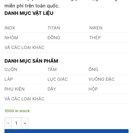
miễn phí trên toàn quốc.
DANH MỤC VẬT LIỆU
INOX
TITAN
NIKEN
NHÔM
ĐỒNG
THÉP
VÀ CÁC LOẠI KHÁC
DANH MỤC SẢN PHẨM
CUỘN
TẤM
ỐNG
LÁP
LỤC GIÁC
VUÔNG ĐẶC
PHỤ KIỆN
DÂY
HỘP
VÀ CÁC LOẠI KHÁC
1000 in stock
Bạc Lót Tự Bôi Trơn quantity