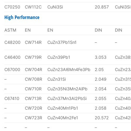
C70250
CW112C
CuNi3Si
20.857
CuNi3Si
High Performance
ASTM
EN
EN
DIN
DIN
C48200
CW714R
CuZn37Pb1Sn1
–
–
C46400
CW719R
CuZn39Pb1
3.053
CuZn38
C67000
CW704R
CuZn23Al6Mn4Fe3Pb
2.05
CuZn23
–
CW708R
CuZn31Si
2.049
CuZn31
–
CW710R
CuZn35Ni3Mn2AlPb
2.054
CuZn35
C67410
CW713R
CuZn37Mn3Al2PbSi
2.055
CuZn40
–
CW720R
CuZn40Mn1Pb1
2.058
CuZn40
–
CW723R
CuZn40Mn2Fe1
20.572
CuZn4
–
–
–
–
–