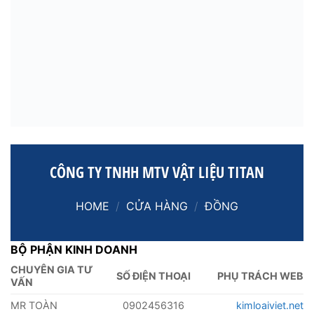
CÔNG TY TNHH MTV VẬT LIỆU TITAN
HOME
/
CỬA HÀNG
/
ĐỒNG
BỘ PHẬN KINH DOANH
CHUYÊN GIA TƯ
SỐ ĐIỆN THOẠI
PHỤ TRÁCH WEB
VẤN
MR TOÀN
0902456316
kimloaiviet.net