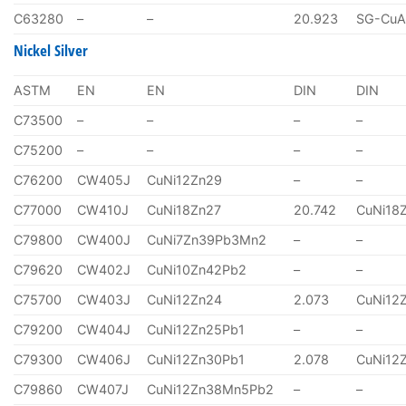
C63280
–
–
20.923
SG-CuA
Nickel Silver
ASTM
EN
EN
DIN
DIN
C73500
–
–
–
–
C75200
–
–
–
–
C76200
CW405J
CuNi12Zn29
–
–
C77000
CW410J
CuNi18Zn27
20.742
CuNi18
C79800
CW400J
CuNi7Zn39Pb3Mn2
–
–
C79620
CW402J
CuNi10Zn42Pb2
–
–
C75700
CW403J
CuNi12Zn24
2.073
CuNi12
C79200
CW404J
CuNi12Zn25Pb1
–
–
C79300
CW406J
CuNi12Zn30Pb1
2.078
CuNi12
C79860
CW407J
CuNi12Zn38Mn5Pb2
–
–