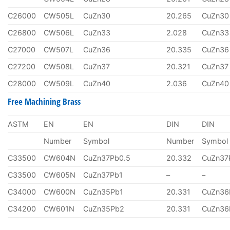
C26000
CW505L
CuZn30
20.265
CuZn30
C26800
CW506L
CuZn33
2.028
CuZn33
C27000
CW507L
CuZn36
20.335
CuZn36
C27200
CW508L
CuZn37
20.321
CuZn37
C28000
CW509L
CuZn40
2.036
CuZn40
Free Machining Brass
ASTM
EN
EN
DIN
DIN
Number
Symbol
Number
Symbol
C33500
CW604N
CuZn37Pb0.5
20.332
CuZn37
C33500
CW605N
CuZn37Pb1
–
–
C34000
CW600N
CuZn35Pb1
20.331
CuZn36
C34200
CW601N
CuZn35Pb2
20.331
CuZn36