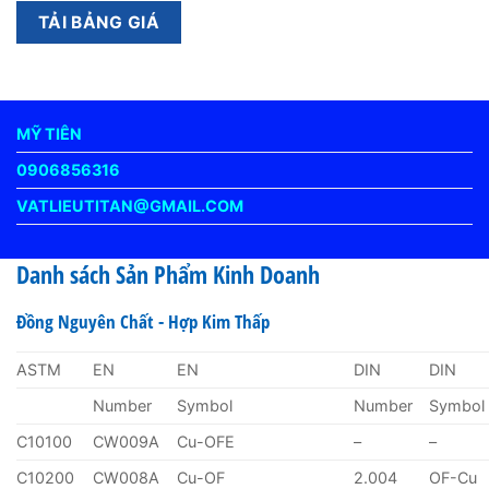
MỸ TIÊN
0906856316
VATLIEUTITAN@GMAIL.COM
Danh sách Sản Phẩm Kinh Doanh
Đồng Nguyên Chất - Hợp Kim Thấp
ASTM
EN
EN
DIN
DIN
Number
Symbol
Number
Symbol
C10100
CW009A
Cu-OFE
–
–
C10200
CW008A
Cu-OF
2.004
OF-Cu