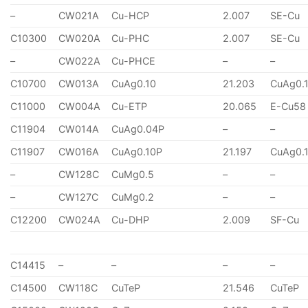
–
CW021A
Cu-HCP
2.007
SE-Cu
C10300
CW020A
Cu-PHC
2.007
SE-Cu
–
CW022A
Cu-PHCE
–
–
C10700
CW013A
CuAg0.10
21.203
CuAg0.
C11000
CW004A
Cu-ETP
20.065
E-Cu58
C11904
CW014A
CuAg0.04P
–
–
C11907
CW016A
CuAg0.10P
21.197
CuAg0.
–
CW128C
CuMg0.5
–
–
–
CW127C
CuMg0.2
–
–
C12200
CW024A
Cu-DHP
2.009
SF-Cu
C14415
–
–
–
–
C14500
CW118C
CuTeP
21.546
CuTeP