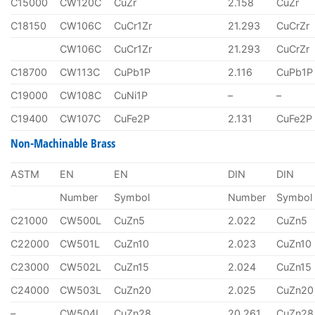
C15000
CW120C
CuZr
2.158
CuZr
C18150
CW106C
CuCr1Zr
21.293
CuCrZr
CW106C
CuCr1Zr
21.293
CuCrZr
C18700
CW113C
CuPb1P
2.116
CuPb1P
C19000
CW108C
CuNi1P
–
–
C19400
CW107C
CuFe2P
2.131
CuFe2P
Non-Machinable Brass
ASTM
EN
EN
DIN
DIN
Number
Symbol
Number
Symbol
C21000
CW500L
CuZn5
2.022
CuZn5
C22000
CW501L
CuZn10
2.023
CuZn10
C23000
CW502L
CuZn15
2.024
CuZn15
C24000
CW503L
CuZn20
2.025
CuZn20
–
CW504L
CuZn28
20.261
CuZn28