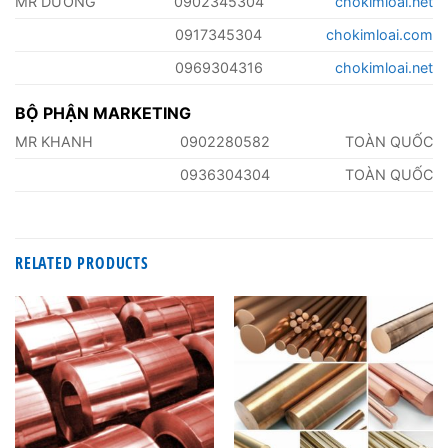
MR DƯỠNG
0902345304
chokimloai.net
0917345304
chokimloai.com
0969304316
chokimloai.net
BỘ PHẬN MARKETING
MR KHANH
0902280582
TOÀN QUỐC
0936304304
TOÀN QUỐC
RELATED PRODUCTS