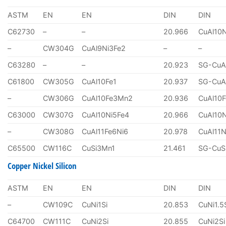
ASTM
EN
EN
DIN
DIN
C62730
–
–
20.966
CuAl10
–
CW304G
CuAl9Ni3Fe2
–
–
C63280
–
–
20.923
SG-CuA
C61800
CW305G
CuAl10Fe1
20.937
SG-CuA
–
CW306G
CuAl10Fe3Mn2
20.936
CuAl10
C63000
CW307G
CuAl10Ni5Fe4
20.966
CuAl10
–
CW308G
CuAl11Fe6Ni6
20.978
CuAl11N
C65500
CW116C
CuSi3Mn1
21.461
SG-CuS
Copper Nickel Silicon
ASTM
EN
EN
DIN
DIN
–
CW109C
CuNi1Si
20.853
CuNi1.5
C64700
CW111C
CuNi2Si
20.855
CuNi2Si