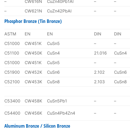
–
CW616N
CuZn40Pb1Al
–
–
–
CW621N
CuZn42PbAl
–
–
Phosphor Bronze (Tin Bronze)
ASTM
EN
EN
DIN
DIN
C51000
CW451K
CuSn5
–
–
C51100
CW450K
CuSn4
21.016
CuSn4
C51000
CW451K
CuSn5
–
–
C51900
CW452K
CuSn6
2.102
CuSn6
C52100
CW453K
CuSn8
2.103
CuSn8
C53400
CW458K
CuSn5Pb1
–
–
C54400
CW456K
CuSn4Pb4Zn4
–
–
Aluminum Bronze / Silicon Bronze