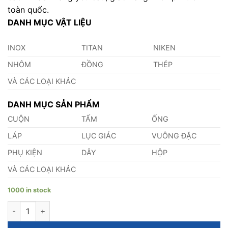
toàn quốc.
DANH MỤC VẬT LIỆU
INOX
TITAN
NIKEN
NHÔM
ĐỒNG
THÉP
VÀ CÁC LOẠI KHÁC
DANH MỤC SẢN PHẨM
CUỘN
TẤM
ỐNG
LÁP
LỤC GIÁC
VUÔNG ĐẶC
PHỤ KIỆN
DÂY
HỘP
VÀ CÁC LOẠI KHÁC
1000 in stock
Bạc Đỡ quantity