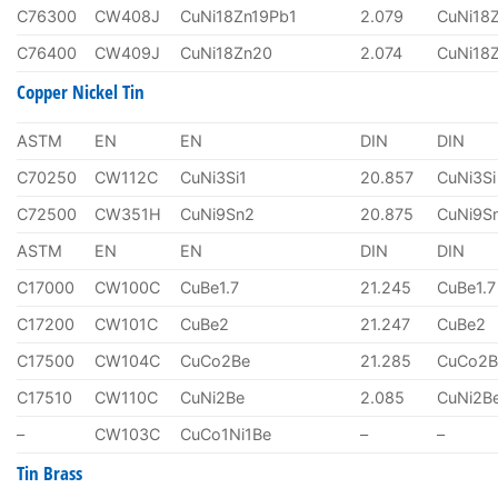
C76300
CW408J
CuNi18Zn19Pb1
2.079
CuNi18
C76400
CW409J
CuNi18Zn20
2.074
CuNi18
Copper Nickel Tin
ASTM
EN
EN
DIN
DIN
C70250
CW112C
CuNi3Si1
20.857
CuNi3Si
C72500
CW351H
CuNi9Sn2
20.875
CuNi9S
ASTM
EN
EN
DIN
DIN
C17000
CW100C
CuBe1.7
21.245
CuBe1.7
C17200
CW101C
CuBe2
21.247
CuBe2
C17500
CW104C
CuCo2Be
21.285
CuCo2B
C17510
CW110C
CuNi2Be
2.085
CuNi2B
–
CW103C
CuCo1Ni1Be
–
–
Tin Brass