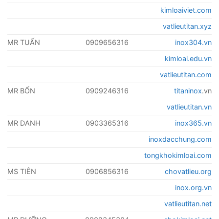
kimloaiviet.com
vatlieutitan.xyz
MR TUẤN
0909656316
inox304.vn
kimloai.edu.vn
vatlieutitan.com
MR BỐN
0909246316
titaninox
.vn
vatlieutitan.vn
MR DANH
0903365316
inox365.vn
inoxdacchung.com
tongkhokimloai.com
MS TIÊN
0906856316
chovatlieu.org
inox.org.vn
vatlieutitan.net