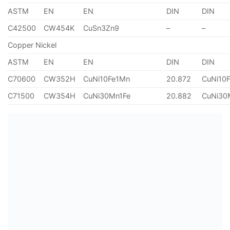
ASTM
EN
EN
DIN
DIN
C42500
CW454K
CuSn3Zn9
–
–
Copper Nickel
ASTM
EN
EN
DIN
DIN
C70600
CW352H
CuNi10Fe1Mn
20.872
CuNi10
C71500
CW354H
CuNi30Mn1Fe
20.882
CuNi30